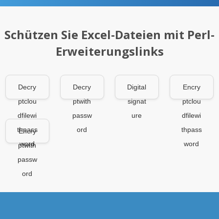
Schützen Sie Excel-Dateien mit Perl-
Erweiterungslinks
Decry
Decry
Digital
Encry
ptclou
ptwith
signat
ptclou
dfilewi
passw
ure
dfilewi
thpass
ord
thpass
Encry
word
word
ptwith
passw
ord