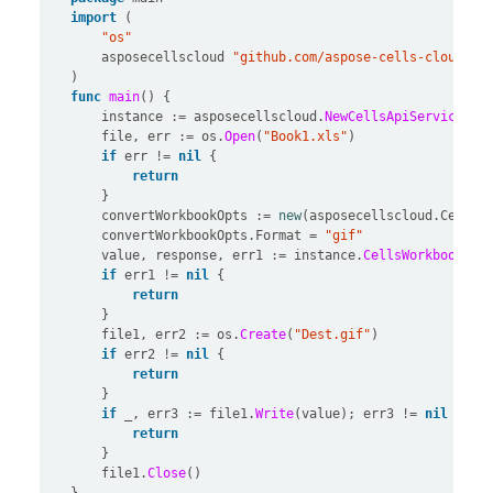
import
"os"
	    asposecellscloud 
"github.com/aspose-cells-cloud/as
func
main
()
	    instance 
:=
 asposecellscloud.
NewCellsApiService
(os
	    file, err 
:=
 os.
Open
(
"Book1.xls"
if
 err 
!=
nil
return
	    convertWorkbookOpts 
:=
new
	    convertWorkbookOpts.Format = 
"gif"
	    value, response, err1 
:=
 instance.
CellsWorkbookPut
if
 err1 
!=
nil
return
	    file1, err2 
:=
 os.
Create
(
"Dest.gif"
if
 err2 
!=
nil
return
if
 _, err3 
:=
 file1.
Write
(value); err3 
!=
nil
return
	    file1.
Close