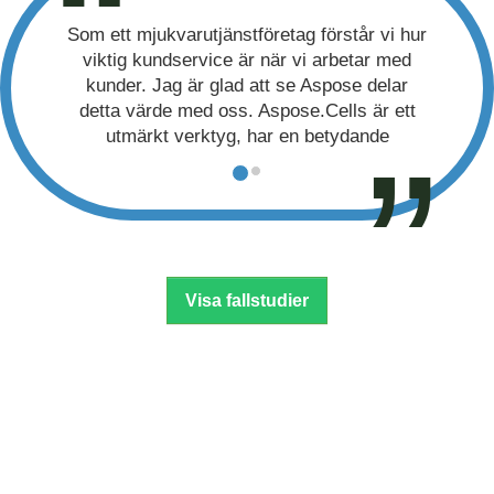
varutjänstföretag förstår vi hur
Aspose produktsvit och
dservice är när vi arbetar med
oöverträffad. Vi hade inte ku
g är glad att se Aspose delar
gjorde utan denna l
e med oss. Aspose.Cells är ett
Dr. Dan Patterson | A
 verktyg, har en betydande
etsfördel jämfört med VBA.
ul Katz | Intersoft, USA
Visa fallstudier