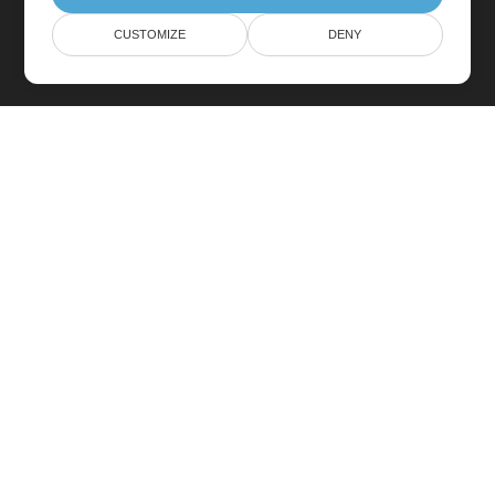
CUSTOMIZE
DENY
Hem
Produkter
Nya Utgåvor
Prissättning
Dokument
Fritt Stöd
Gratis Konsultation
Betalt Stöd
Betald Konsultation
Blogga
Webbplatser