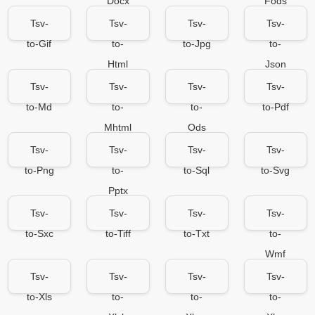
Docx
Fods
Tsv-
Tsv-
Tsv-
Tsv-
to-Gif
to-
to-Jpg
to-
Html
Json
Tsv-
Tsv-
Tsv-
Tsv-
to-Md
to-
to-
to-Pdf
Mhtml
Ods
Tsv-
Tsv-
Tsv-
Tsv-
to-Png
to-
to-Sql
to-Svg
Pptx
Tsv-
Tsv-
Tsv-
Tsv-
to-Sxc
to-Tiff
to-Txt
to-
Wmf
Tsv-
Tsv-
Tsv-
Tsv-
to-Xls
to-
to-
to-