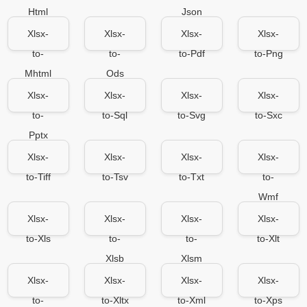
Html
Json
Xlsx-
Xlsx-
Xlsx-
Xlsx-
to-
to-
to-Pdf
to-Png
Mhtml
Ods
Xlsx-
Xlsx-
Xlsx-
Xlsx-
to-
to-Sql
to-Svg
to-Sxc
Pptx
Xlsx-
Xlsx-
Xlsx-
Xlsx-
to-Tiff
to-Tsv
to-Txt
to-
Wmf
Xlsx-
Xlsx-
Xlsx-
Xlsx-
to-Xls
to-
to-
to-Xlt
Xlsb
Xlsm
Xlsx-
Xlsx-
Xlsx-
Xlsx-
to-
to-Xltx
to-Xml
to-Xps