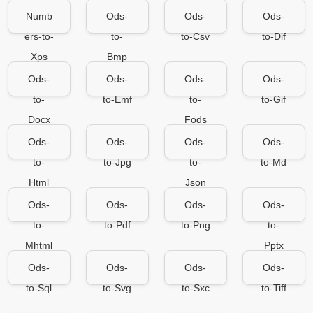
Numb
Ods-
Ods-
Ods-
ers-to-
to-
to-Csv
to-Dif
Xps
Bmp
Ods-
Ods-
Ods-
Ods-
to-
to-Emf
to-
to-Gif
Docx
Fods
Ods-
Ods-
Ods-
Ods-
to-
to-Jpg
to-
to-Md
Html
Json
Ods-
Ods-
Ods-
Ods-
to-
to-Pdf
to-Png
to-
Mhtml
Pptx
Ods-
Ods-
Ods-
Ods-
to-Sql
to-Svg
to-Sxc
to-Tiff