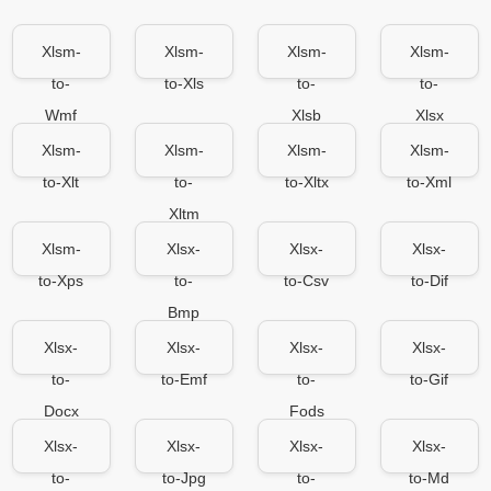
Xlsm-
Xlsm-
Xlsm-
Xlsm-
to-
to-Xls
to-
to-
Wmf
Xlsb
Xlsx
Xlsm-
Xlsm-
Xlsm-
Xlsm-
to-Xlt
to-
to-Xltx
to-Xml
Xltm
Xlsm-
Xlsx-
Xlsx-
Xlsx-
to-Xps
to-
to-Csv
to-Dif
Bmp
Xlsx-
Xlsx-
Xlsx-
Xlsx-
to-
to-Emf
to-
to-Gif
Docx
Fods
Xlsx-
Xlsx-
Xlsx-
Xlsx-
to-
to-Jpg
to-
to-Md