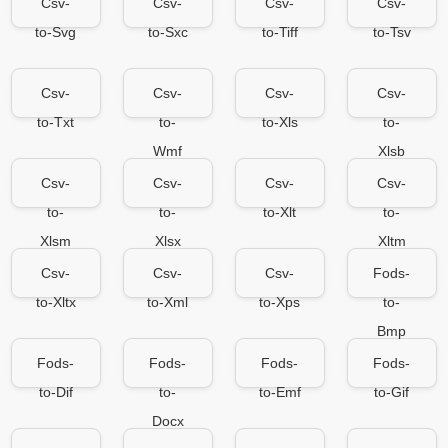
Csv-
Csv-
Csv-
Csv-
to-Svg
to-Sxc
to-Tiff
to-Tsv
Csv-
Csv-
Csv-
Csv-
to-Txt
to-
to-Xls
to-
Wmf
Xlsb
Csv-
Csv-
Csv-
Csv-
to-
to-
to-Xlt
to-
Xlsm
Xlsx
Xltm
Csv-
Csv-
Csv-
Fods-
to-Xltx
to-Xml
to-Xps
to-
Bmp
Fods-
Fods-
Fods-
Fods-
to-Dif
to-
to-Emf
to-Gif
Docx