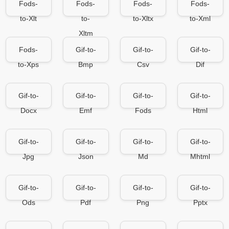
Fods-
Fods-
Fods-
Fods-
to-Xlt
to-
to-Xltx
to-Xml
Xltm
Fods-
Gif-to-
Gif-to-
Gif-to-
to-Xps
Bmp
Csv
Dif
Gif-to-
Gif-to-
Gif-to-
Gif-to-
Docx
Emf
Fods
Html
Gif-to-
Gif-to-
Gif-to-
Gif-to-
Jpg
Json
Md
Mhtml
Gif-to-
Gif-to-
Gif-to-
Gif-to-
Ods
Pdf
Png
Pptx