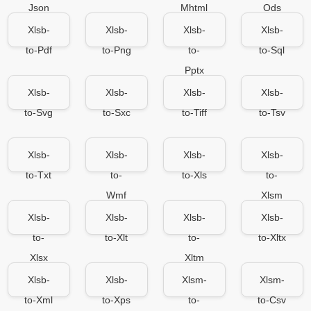
Json
Mhtml
Ods
Xlsb-
Xlsb-
Xlsb-
Xlsb-
to-Pdf
to-Png
to-
to-Sql
Pptx
Xlsb-
Xlsb-
Xlsb-
Xlsb-
to-Svg
to-Sxc
to-Tiff
to-Tsv
Xlsb-
Xlsb-
Xlsb-
Xlsb-
to-Txt
to-
to-Xls
to-
Wmf
Xlsm
Xlsb-
Xlsb-
Xlsb-
Xlsb-
to-
to-Xlt
to-
to-Xltx
Xlsx
Xltm
Xlsb-
Xlsb-
Xlsm-
Xlsm-
to-Xml
to-Xps
to-
to-Csv