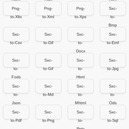
Png-
Png-
Png-
Sxc-
to-Xltx
to-Xml
to-Xps
to-
Bmp
Sxc-
Sxc-
Sxc-
Sxc-
to-Csv
to-Dif
to-
to-Emf
Docx
Sxc-
Sxc-
Sxc-
Sxc-
to-
to-Gif
to-
to-Jpg
Fods
Html
Sxc-
Sxc-
Sxc-
Sxc-
to-
to-Md
to-
to-
Json
Mhtml
Ods
Sxc-
Sxc-
Sxc-
Sxc-
to-Pdf
to-Png
to-
to-Sql
Pptx