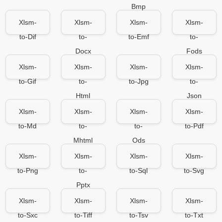
Bmp
Xlsm-
Xlsm-
Xlsm-
Xlsm-
to-Dif
to-
to-Emf
to-
Docx
Fods
Xlsm-
Xlsm-
Xlsm-
Xlsm-
to-Gif
to-
to-Jpg
to-
Html
Json
Xlsm-
Xlsm-
Xlsm-
Xlsm-
to-Md
to-
to-
to-Pdf
Mhtml
Ods
Xlsm-
Xlsm-
Xlsm-
Xlsm-
to-Png
to-
to-Sql
to-Svg
Pptx
Xlsm-
Xlsm-
Xlsm-
Xlsm-
to-Sxc
to-Tiff
to-Tsv
to-Txt