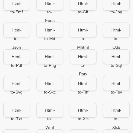
Html-
Html-
Html-
Html-
to-Emf
to-
to-Gif
to-Jpg
Fods
Html-
Html-
Html-
Html-
to-
to-Md
to-
to-
Json
Mhtml
Ods
Html-
Html-
Html-
Html-
to-Pdf
to-Png
to-
to-Sql
Pptx
Html-
Html-
Html-
Html-
to-Svg
to-Sxc
to-Tiff
to-Tsv
Html-
Html-
Html-
Html-
to-Txt
to-
to-Xls
to-
Wmf
Xlsb