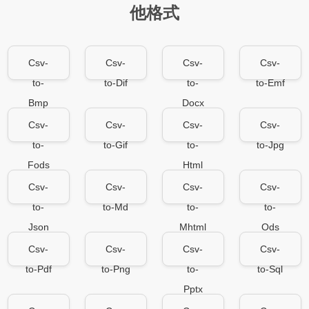
他格式
Csv-
Csv-
Csv-
Csv-
to-
to-Dif
to-
to-Emf
Bmp
Docx
Csv-
Csv-
Csv-
Csv-
to-
to-Gif
to-
to-Jpg
Fods
Html
Csv-
Csv-
Csv-
Csv-
to-
to-Md
to-
to-
Json
Mhtml
Ods
Csv-
Csv-
Csv-
Csv-
to-Pdf
to-Png
to-
to-Sql
Pptx