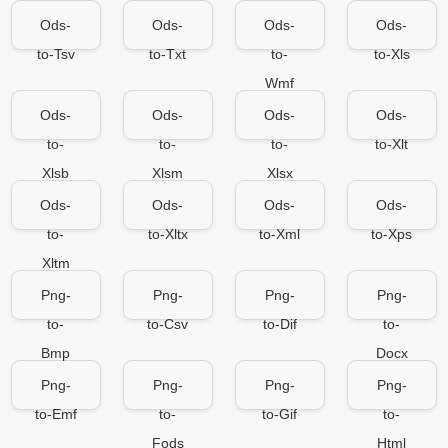
Ods-
Ods-
Ods-
Ods-
to-Tsv
to-Txt
to-
to-Xls
Wmf
Ods-
Ods-
Ods-
Ods-
to-
to-
to-
to-Xlt
Xlsb
Xlsm
Xlsx
Ods-
Ods-
Ods-
Ods-
to-
to-Xltx
to-Xml
to-Xps
Xltm
Png-
Png-
Png-
Png-
to-
to-Csv
to-Dif
to-
Bmp
Docx
Png-
Png-
Png-
Png-
to-Emf
to-
to-Gif
to-
Fods
Html