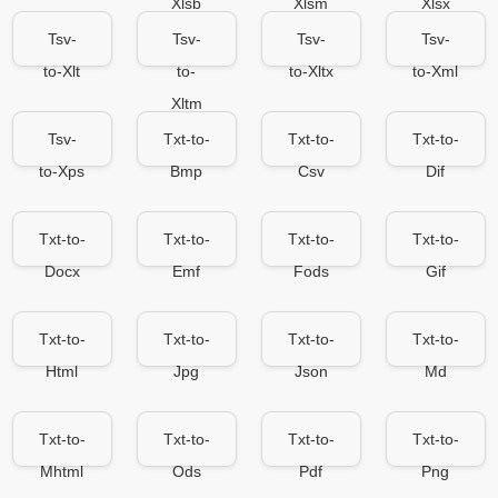
Xlsb
Xlsm
Xlsx
Tsv-
Tsv-
Tsv-
Tsv-
to-Xlt
to-
to-Xltx
to-Xml
Xltm
Tsv-
Txt-to-
Txt-to-
Txt-to-
to-Xps
Bmp
Csv
Dif
Txt-to-
Txt-to-
Txt-to-
Txt-to-
Docx
Emf
Fods
Gif
Txt-to-
Txt-to-
Txt-to-
Txt-to-
Html
Jpg
Json
Md
Txt-to-
Txt-to-
Txt-to-
Txt-to-
Mhtml
Ods
Pdf
Png