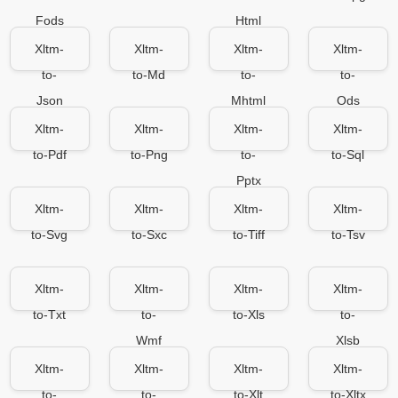
Fods
Html
Xltm-
Xltm-
Xltm-
Xltm-
to-
to-Md
to-
to-
Json
Mhtml
Ods
Xltm-
Xltm-
Xltm-
Xltm-
to-Pdf
to-Png
to-
to-Sql
Pptx
Xltm-
Xltm-
Xltm-
Xltm-
to-Svg
to-Sxc
to-Tiff
to-Tsv
Xltm-
Xltm-
Xltm-
Xltm-
to-Txt
to-
to-Xls
to-
Wmf
Xlsb
Xltm-
Xltm-
Xltm-
Xltm-
to-
to-
to-Xlt
to-Xltx