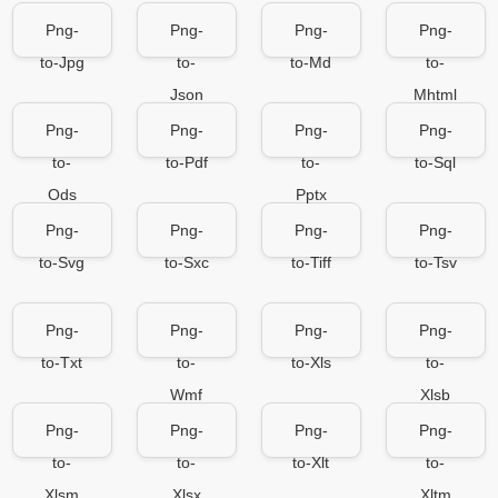
Png-
Png-
Png-
Png-
to-Jpg
to-
to-Md
to-
Json
Mhtml
Png-
Png-
Png-
Png-
to-
to-Pdf
to-
to-Sql
Ods
Pptx
Png-
Png-
Png-
Png-
to-Svg
to-Sxc
to-Tiff
to-Tsv
Png-
Png-
Png-
Png-
to-Txt
to-
to-Xls
to-
Wmf
Xlsb
Png-
Png-
Png-
Png-
to-
to-
to-Xlt
to-
Xlsm
Xlsx
Xltm