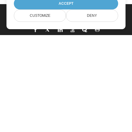
ACCEPT
CUSTOMIZE
DENY
بيت
منتجات
إصدارات جديدة
التسعير
مستندات
دعم مجاني
الاستشارات الحرة
Paid Support
الاستشارات المدفوعة