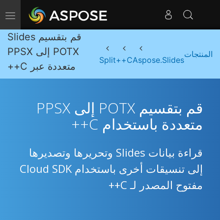
Toggle navigation
قم بتقسيم Slides
POTX إلى PPSX
المنتجات
Split
C++
Aspose.Slides
متعددة عبر C++
قم بتقسيم POTX إلى PPSX
متعددة باستخدام C++
قراءة بيانات Slides وتحريرها وتصديرها
إلى تنسيقات أخرى باستخدام Cloud SDK
مفتوح المصدر لـ C++