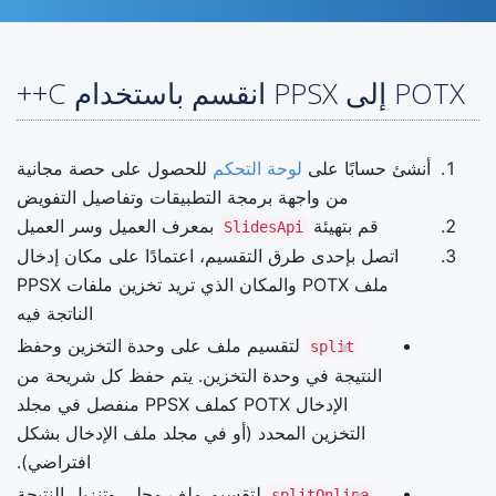
POTX إلى PPSX انقسم باستخدام C++
أنشئ حسابًا على
لوحة التحكم
للحصول على حصة مجانية
من واجهة برمجة التطبيقات وتفاصيل التفويض
قم بتهيئة
بمعرف العميل وسر العميل
SlidesApi
اتصل بإحدى طرق التقسيم، اعتمادًا على مكان إدخال
ملف POTX والمكان الذي تريد تخزين ملفات PPSX
الناتجة فيه
لتقسيم ملف على وحدة التخزين وحفظ
split
النتيجة في وحدة التخزين. يتم حفظ كل شريحة من
الإدخال POTX كملف PPSX منفصل في مجلد
التخزين المحدد (أو في مجلد ملف الإدخال بشكل
افتراضي).
لتقسيم ملف محلي وتنزيل النتيجة
splitOnline