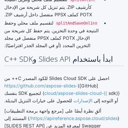
كأرشيف ZIP. يتم تنزيل كل شريحة من الإدخال
POTX كملف PPSX منفصل داخل أرشيف ZIP.
لتقسيم ملف محلي وحفظ
splitAndSaveOnline
النتيجة في وحدة التخزين. يتم حفظ كل شريحة من
الإدخال POTX كملف PPSX منفصل في مجلد
التخزين المحدد (أو في المجلد الجذر افتراضيًا).
ابدأ باستخدام Slides API وC++ SDK
احصل على Slides Cloud SDK للكود المصدر C++ من
https://github.com/aspose-slides-
[GitHub](
cloud/aspose-slides-cloud-{{
sdk}}) لتجميع SDK بنفسك
أو التوجه إلى
الإصدارات
للحصول على خيارات التنزيل البديلة.
ألقِ نظرة أيضًا على [مرجع واجهة برمجة التطبيقات]
(
https://apireference.aspose.cloud/slides/
) المستند إلى
Swagger لمعرفة المزيد عن [SLIDES REST API]