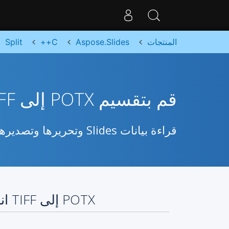
المنتجات
Aspose.Slides
C++
Split
قم بتقسيم POTX إلى TIFF متعددة باستخدام C++
قراءة بيانات Slides وتحريرها وتصديرها إلى تنسيقات أخرى باستخدام Cloud SDK مفتوح المصدر لـ C++
POTX إلى TIFF انقسم باستخدام C++