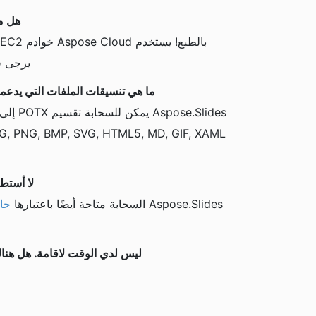
هل من الآ
يرجى ق
ما هي تنسيقات الملفات التي يدعمها Aspose.Slides واجهة برمجة التطبيقات السح
لا أستطيع العثور على
Aspose.Slides السحابة متاحة أيضًا باعتبارها
حاوية
ليس لدي الوقت لاقامة. هل هناك عرض تو