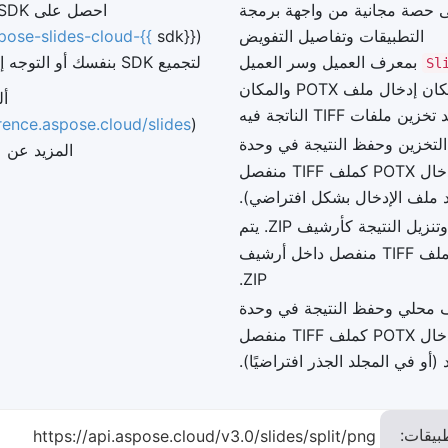
 حصة مجانية من واجهة برمجة
التطبيقات وتفاصيل التفويض
(
pose-slides-cloud-{{
بمعرف العميل وسر العميل
لتجميع SDK بنفسك أو التوجه إلى
Sl
اتصل بإحدى طرق التقسيم، اعتمادًا على مكان إدخال ملف POTX والمكان
أل
ين ملفات TIFF الناتجة فيه
rence.aspose.cloud/slides/
(
تخزين وحفظ النتيجة في وحدة
المزيد عن [SLIDES REST API]
التخزين. يتم حفظ كل شريحة من الإدخال POTX كملف TIFF منفصل
د ملف الإدخال بشكل افتراضي).
لتقسيم ملف محلي وتنزيل النتيجة كأرشيف ZIP. يتم
تنزيل كل شريحة من الإدخال POTX كملف TIFF منفصل داخل أرشيف
ZIP.
محلي وحفظ النتيجة في وحدة
التخزين. يتم حفظ كل شريحة من الإدخال POTX كملف TIFF منفصل
(أو في المجلد الجذر افتراضيًا).
بيقات:
https://api.aspose.cloud/v3.0/slides/split/png