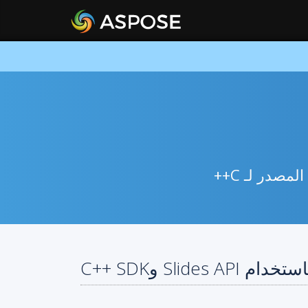
ام Slides API وC++ SDK