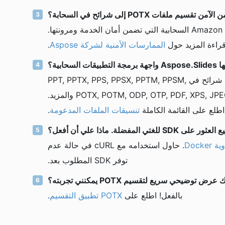
من تقسيم ملفات POTX إلى شرائح في السحابة؟
بالطبع! يستخدم Aspose Cloud خوادم Amazon EC2 السحابية التي تضمن أمان الخدمة ومرونتها.
راءة المزيد حول
الممارسات الأمنية لشركة Aspose
.
ابية؟
Aspose.Slides يمكن للسحابة تقسيم POTX إلى شرائح في PPT, PPTX, PPS, PPSX, PPTM, PPSM,
POTX, POTM, ODP, OTP, PDF, XPS, JPEG, PNG, BMP, SVG, HTML5, MD, GIF, XAML والمزيد.
اطلع على القائمة الكاملة
تنسيقات الملفات المدعومة
.
 SDK للغتي المفضلة. ماذا علي أن أفعل؟
 Docker
. حاول استخدامه مع cURL في حالة عدم
توفر SDK المطلوب بعد.
ضيحي سريع لتقسيم POTX يمكنني تجربته؟
بالفعل! اطلع على
POTX تطبيق التقسيم
.