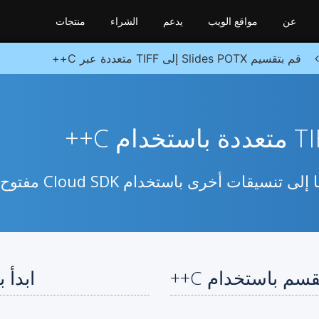
عن
مواقع الويب
يدعم
الشراء
منتجات
قم بتقسيم Slides POTX إلى TIFF متعددة عبر C++
ابدأ باستخد