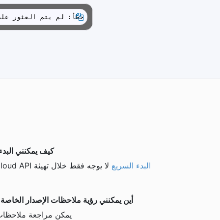
خطأ: لم يتم العثور على 
كيف يمكنني البدء مع Aspose.Slides واجهات برمجة ت
البدء السريع
أين يمكنني رؤية ملاحظات الإصدار الخاصة بـ Aspose.Slides واجهة برمجة التطبيقات السحا
يمكن مراجعة ملاحظات 