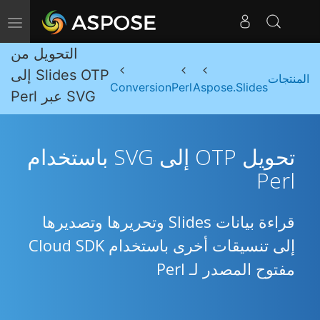
Toggle navigation
التحويل من
Slides OTP إلى
المنتجات
Conversion
Perl
Aspose.Slides
SVG عبر Perl
تحويل OTP إلى SVG باستخدام
Perl
قراءة بيانات Slides وتحريرها وتصديرها
إلى تنسيقات أخرى باستخدام Cloud SDK
مفتوح المصدر لـ Perl