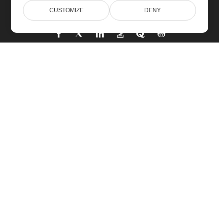
CUSTOMIZE
DENY
بيت
منتجات
إصدارات جديدة
التسعير
مستندات
دعم مجاني
الاستشارات الحرة
Paid Support
الاستشارات المدفوعة
مدونة