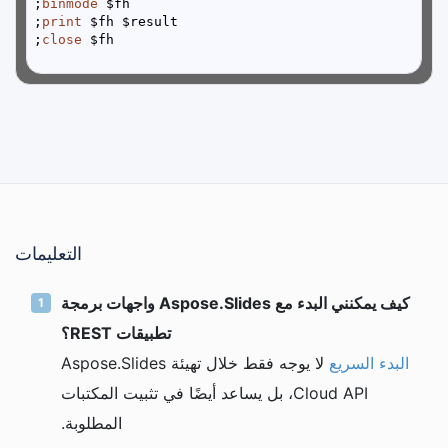
binmode
 $fh;

print
 $fh $result;

close
 $fh;

التعليمات
كيف يمكنني البدء مع Aspose.Slides واجهات برمجة
تطبيقات REST؟
البدء السريع
لا يوجه فقط خلال تهيئة Aspose.Slides
Cloud API، بل يساعد أيضًا في تثبيت المكتبات
المطلوبة.