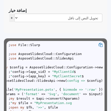
إضافة خيار
+
use
 File::Slurp;

use
 AsposeSlidesCloud::Configuration;

use
 AsposeSlidesCloud::SlidesApi;

my
 $config = AsposeSlidesCloud::Configuration->new();

;

"MyClientId"
$config->{app_sid} = 
;

"MyClientSecret"
$config->{app_key} = 
AsposeSlidesCloud::SlidesApi->new(
config =>
 $config);

d_file(
'MyPresentation.potx'
, { 
binmode =>
':raw'
 });

 %params = (
'format'
 => 
'Svg'
, 
'document'
 => $input);

my
 $result = $api->convert(%params);

;

my
 $file = 
"MyPresentation.svg"
open
my
 $fh, 
'>>'
, $file;
