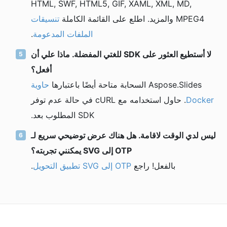
HTML, SWF, HTML5, GIF, XAML, XML, MD,
MPEG4 والمزيد. اطلع على القائمة الكاملة
تنسيقات
الملفات المدعومة
.
لا أستطيع العثور على SDK للغتي المفضلة. ماذا علي أن
أفعل؟
Aspose.Slides السحابة متاحة أيضًا باعتبارها
حاوية
Docker
. حاول استخدامه مع cURL في حالة عدم توفر
SDK المطلوب بعد.
ليس لدي الوقت لاقامة. هل هناك عرض توضيحي سريع لـ
OTP إلى SVG يمكنني تجربته؟
بالفعل! راجع
OTP إلى SVG تطبيق التحويل
.