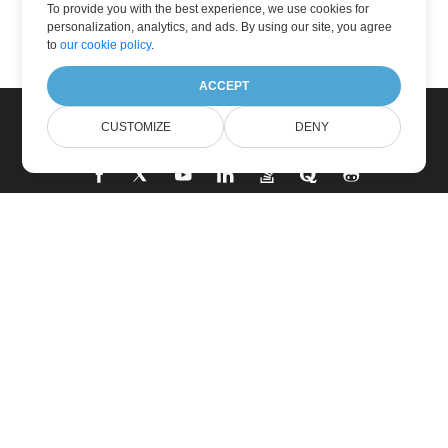
To provide you with the best experience, we use cookies for
personalization, analytics, and ads. By using our site, you agree
to
our cookie policy
.
ACCEPT
CUSTOMIZE
DENY
Heim
Produkte
Neue Veröffentlichungen
Preisgestaltung
Dokumente
Freie Unterstützung
Kostenlose Beratung