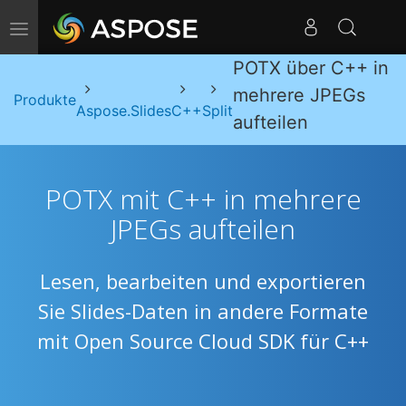
Navigation umschalten
POTX über C++ in
mehrere JPEGs
Produkte
Aspose.Slides
C++
Split
aufteilen
POTX mit C++ in mehrere
JPEGs aufteilen
Lesen, bearbeiten und exportieren
Sie Slides-Daten in andere Formate
mit Open Source Cloud SDK für C++