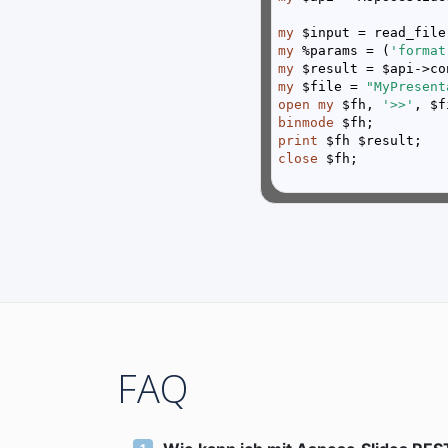
my
 $input = read_file
my
 %params = (
'format
my
my
 $file = 
"MyPresent
open
my
 $fh, 
'>>'
binmode
print
close
FAQ