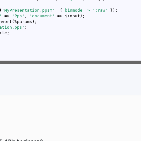
(
'MyPresentation.ppsm'
, { 
binmode =>
':raw'
'
 => 
'Pps'
, 
'document'
ation.pps"