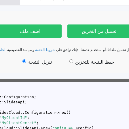
تحميل من التخزين
اضف ملف
*  تحميل ملفاتك أو استخدام خدمتنا، فإنك توافق على
شروط الخدمة
وسياسة الخصوصية
الخاص
حفظ النتيجة للتخزين
تنزيل النتيجة
"MyClientId"
"MyClientSecret"
sCloud::SlidesApi->new(
config =>