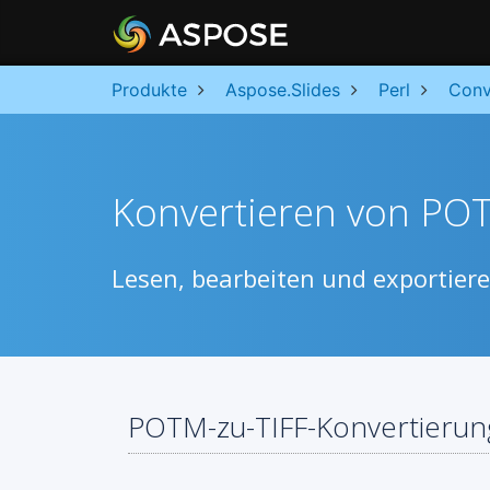
Produkte
Aspose.Slides
Perl
Conv
Konvertieren von POTM
Lesen, bearbeiten und exportiere
POTM-zu-TIFF-Konvertierung