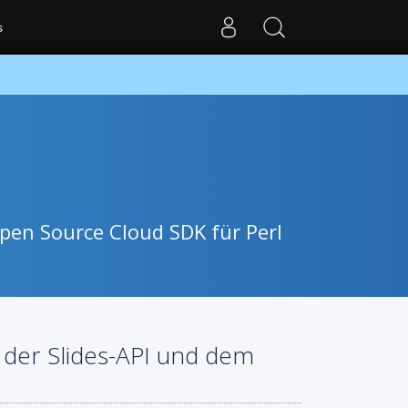
s
pen Source Cloud SDK für Perl
t der Slides-API und dem