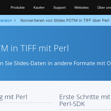
Produkte
Kaufen
Support
Websites
Über un
ersion
Konvertieren von Slides POTM in TIFF über Perl
 in TIFF mit Perl
n Sie Slides-Daten in andere Formate mit O
 mit Perl
Erste Schritte mi
Perl-SDK