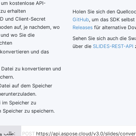
, um kostenlose API-
 zu erhalten
Holen Sie sich den Quellco
ID und Client-Secret
GitHub
, um das SDK selbst
hoden auf, je nachdem, wo
Releases
für alternative D
 und wo Sie die
Sehen Sie sich auch die S
öchten
über die
SLIDES-REST-API
z
 konvertieren und das
 Datei zu konvertieren und
chern.
atei auf dem Speicher
erunterzuladen.
 im Speicher zu
 Speicher zu speichern.
طلب واجهة برمجة التطبيقات:
POST
https://api.aspose.cloud/v3.0/slides/conve