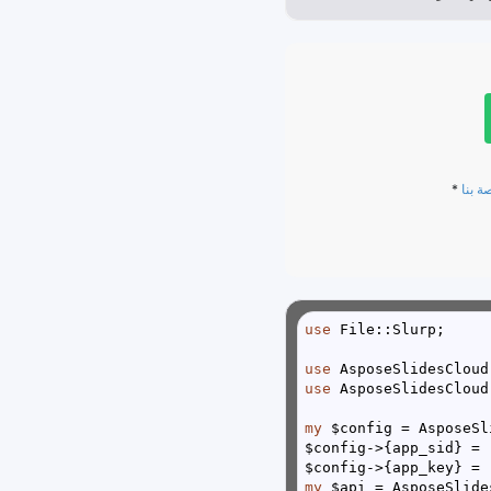
ة بنا
use
use
use
my
$config->{app_sid} = 
$config->{app_key} = 
my
 $api = AsposeSlide