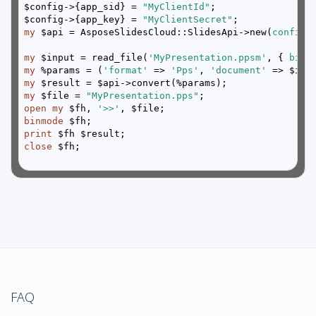
$config->{app_sid} = 
"MyClientId"
$config->{app_key} = 
"MyClientSecret"
my
 $api = AsposeSlidesCloud::SlidesApi->new(
config 
my
 $input = read_file(
'MyPresentation.ppsm'
, { 
binm
my
 %params = (
'format'
 => 
'Pps'
, 
'document'
my
my
 $file = 
"MyPresentation.pps"
open
my
 $fh, 
'>>'
binmode
print
close
FAQ