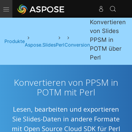
Navigation umschalten
Konvertieren
von Slides
PPSM in
Produkte
Aspose.Slides
Perl
Conversion
POTM über
Perl
Konvertieren von PPSM in
POTM mit Perl
Lesen, bearbeiten und exportieren
Sie Slides-Daten in andere Formate
mit Open Source Cloud SDK für Perl