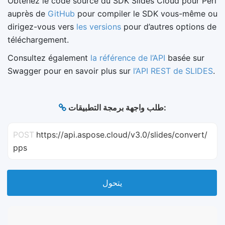
Obtenez le code source du SDK Slides Cloud pour Perl
auprès de
GitHub
pour compiler le SDK vous-même ou
dirigez-vous vers
les versions
pour d’autres options de
téléchargement.
Consultez également
la référence de l’API
basée sur
Swagger pour en savoir plus sur
l’API REST de SLIDES
.
طلب واجهة برمجة التطبيقات:
POST
https://api.aspose.cloud/v3.0/slides/convert/
pps
يتحول