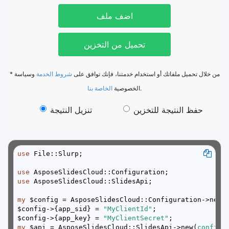
اضف ملف
تحميل من التخزين
* من خلال تحميل ملفاتك أو استخدام خدمتنا، فإنك توافق على
شروط الخدمة
وسياسة
الخاصة بنا
الخصوصية
.
حفظ النتيجة للتخزين
تنزيل النتيجة
use
use
use
my
$config->{app_sid} = 
"MyClientId"
$config->{app_key} = 
"MyClientSecret"
my
 $api = AsposeSlidesCloud::SlidesApi->new(
config 