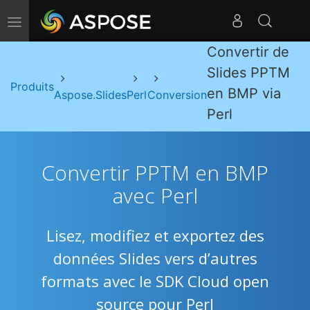
Basculer la navigation
Convertir de
Slides PPTM
Produits
en BMP via
Aspose.Slides
Perl
Conversion
Perl
Convertir PPTM en BMP
avec Perl
Lisez, modifiez et exportez des
données Slides vers d’autres
formats avec le SDK Cloud open
source pour Perl