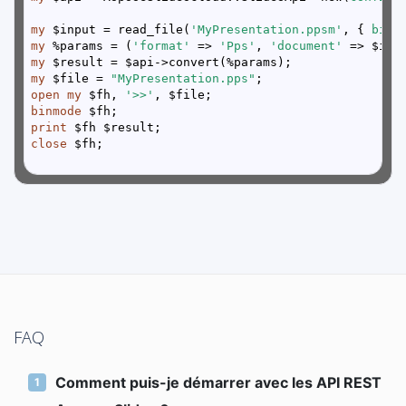
my
 $input = read_file(
'MyPresentation.ppsm'
, { 
binm
my
 %params = (
'format'
 => 
'Pps'
, 
'document'
my
my
 $file = 
"MyPresentation.pps"
open
my
 $fh, 
'>>'
binmode
print
close
FAQ
Comment puis-je démarrer avec les API REST