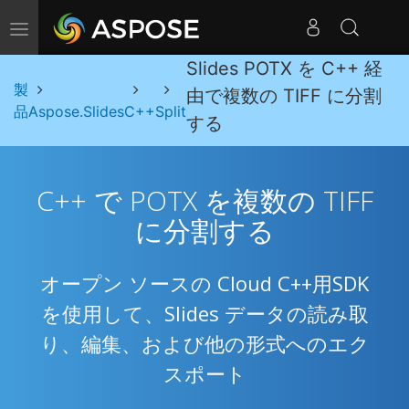
ナビゲーションの切り替え
Slides POTX を C++ 経
製
由で複数の TIFF に分割
品
Aspose.Slides
C++
Split
する
C++ で POTX を複数の TIFF
に分割する
オープン ソースの Cloud C++用SDK
を使用して、Slides データの読み取
り、編集、および他の形式へのエク
スポート