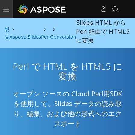
ナビゲーションの切り替え
Slides HTML から
製
Perl 経由で HTML5
品
Aspose.Slides
Perl
Conversion
に変換
Perl で HTML を HTML5 に
変換
オープン ソースの Cloud Perl用SDK
を使用して、Slides データの読み取
り、編集、および他の形式へのエク
スポート