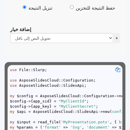
حفظ النتيجة للتخزين
تنزيل النتيجة
إضافة خيار
+
use
use
use
my
$config->{app_sid} = 
"MyClientId"
$config->{app_key} = 
"MyClientSecret"
my
 $api = AsposeSlidesCloud::SlidesApi->new(
config 
my
 $input = read_file(
'MyPresentation.potx'
, { 
binm
my
 %params = (
'format'
 => 
'Svg'
, 
'document'