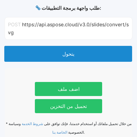
طلب واجهة برمجة التطبيقات:
POST
https://api.aspose.cloud/v3.0/slides/convert/s
vg
يتحول
اضف ملف
تحميل من التخزين
* من خلال تحميل ملفاتك أو استخدام خدمتنا، فإنك توافق على
شروط الخدمة
وسياسة
الخاصة بنا
الخصوصية
.