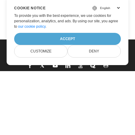
COOKIE NOTICE
To provide you with the best experience, we use cookies for
personalization, analytics, and ads. By using our site, you agree
to
our cookie policy
.
ACCEPT
CUSTOMIZE
DENY
家
製品
新しいリリース
価格設定
ドキュメント