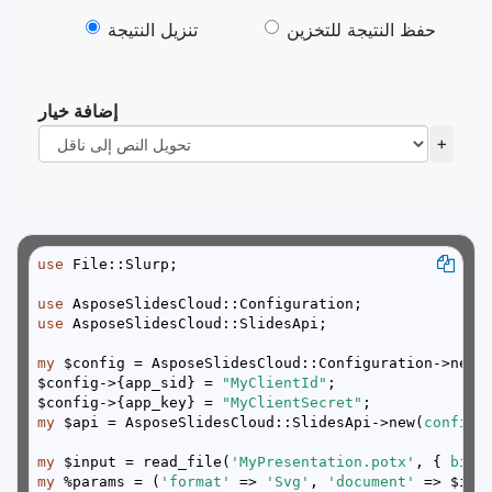
حفظ النتيجة للتخزين
تنزيل النتيجة
إضافة خيار
+
use
use
use
my
$config->{app_sid} = 
"MyClientId"
$config->{app_key} = 
"MyClientSecret"
my
 $api = AsposeSlidesCloud::SlidesApi->new(
config 
my
 $input = read_file(
'MyPresentation.potx'
, { 
binm
my
 %params = (
'format'
 => 
'Svg'
, 
'document'