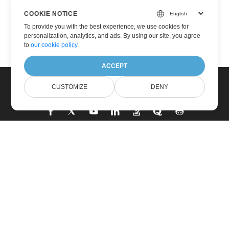
COOKIE NOTICE
To provide you with the best experience, we use cookies for
personalization, analytics, and ads. By using our site, you agree
to
our cookie policy
.
ACCEPT
CUSTOMIZE
DENY
家
製品
新しいリリース
価格設定
ドキュメント