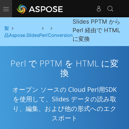
ナビゲーションの切り替え
Slides PPTM から
製
Perl 経由で HTML
品
Aspose.Slides
Perl
Conversion
に変換
Perl で PPTM を HTML に変
換
オープン ソースの Cloud Perl用SDK
を使用して、Slides データの読み取
り、編集、および他の形式へのエク
スポート