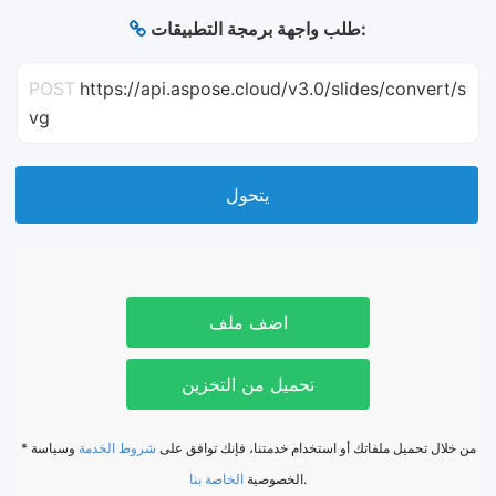
طلب واجهة برمجة التطبيقات:
POST
https://api.aspose.cloud/v3.0/slides/convert/s
vg
يتحول
اضف ملف
تحميل من التخزين
* من خلال تحميل ملفاتك أو استخدام خدمتنا، فإنك توافق على
شروط الخدمة
وسياسة
الخاصة بنا
الخصوصية
.