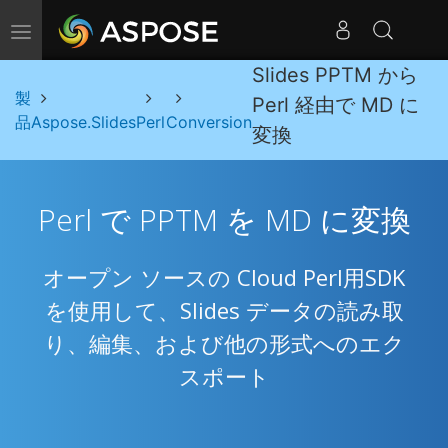
ナビゲーションの切り替え
Slides PPTM から
製
Perl 経由で MD に
品
Aspose.Slides
Perl
Conversion
変換
Perl で PPTM を MD に変換
オープン ソースの Cloud Perl用SDK
を使用して、Slides データの読み取
り、編集、および他の形式へのエク
スポート