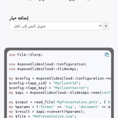
إضافة خيار
+
use
use
use
my
$config->{app_sid} = 
"MyClientId"
$config->{app_key} = 
"MyClientSecret"
my
 $api = AsposeSlidesCloud::SlidesApi->new(
config 
my
 $input = read_file(
'MyPresentation.potx'
, { 
binm
my
 %params = (
'format'
 => 
'Svg'
, 
'document'
my
my
 $file = 
"MyPresentation.svg"