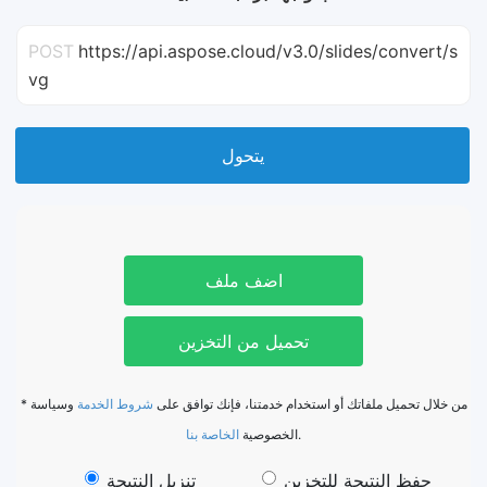
POST
https://api.aspose.cloud/v3.0/slides/convert/s
vg
يتحول
اضف ملف
تحميل من التخزين
* من خلال تحميل ملفاتك أو استخدام خدمتنا، فإنك توافق على
شروط الخدمة
وسياسة
الخاصة بنا
الخصوصية
.
حفظ النتيجة للتخزين
تنزيل النتيجة