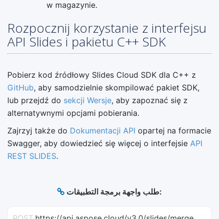
w magazynie.
Rozpocznij korzystanie z interfejsu
API Slides i pakietu C++ SDK
Pobierz kod źródłowy Slides Cloud SDK dla C++ z
GitHub
, aby samodzielnie skompilować pakiet SDK,
lub przejdź do
sekcji Wersje
, aby zapoznać się z
alternatywnymi opcjami pobierania.
Zajrzyj także do
Dokumentacji API
opartej na formacie
Swagger, aby dowiedzieć się więcej o interfejsie
API
REST SLIDES
.
طلب واجهة برمجة التطبيقات:
POST
https://api.aspose.cloud/v3.0/slides/merge