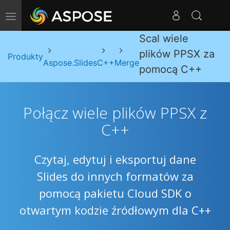
Przełącz nawigację
Scal wiele
plików PPSX za
Produkty
Aspose.Slides
C++
Merge
pomocą C++
Połącz wiele plików PPSX z
C++
Czytaj, edytuj i eksportuj dane
Slides do innych formatów za
pomocą pakietu Cloud SDK o
otwartym kodzie źródłowym dla C++