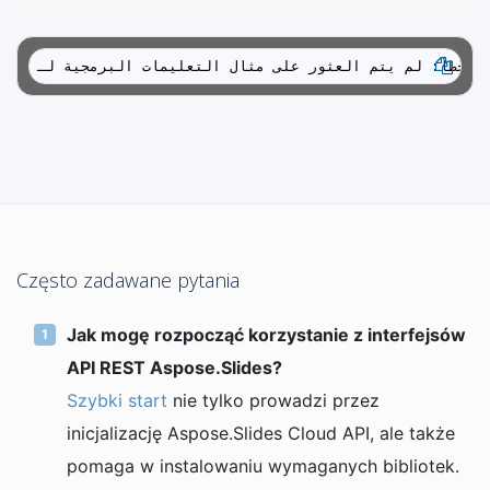
العثور على مثال التعليمات البرمجية لـ
Często zadawane pytania
Jak mogę rozpocząć korzystanie z interfejsów
API REST Aspose.Slides?
Szybki start
nie tylko prowadzi przez
inicjalizację Aspose.Slides Cloud API, ale także
pomaga w instalowaniu wymaganych bibliotek.