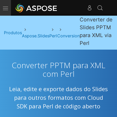
Alternar navegação
Converter de
Slides PPTM
Produtos
para XML via
Aspose.Slides
Perl
Conversion
Perl
Converter PPTM para XML
com Perl
Leia, edite e exporte dados do Slides
para outros formatos com Cloud
SDK para Perl de código aberto