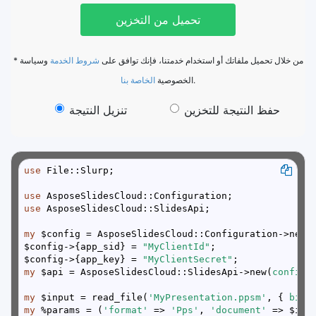
تحميل من التخزين
* من خلال تحميل ملفاتك أو استخدام خدمتنا، فإنك توافق على
شروط الخدمة
وسياسة
الخاصة بنا
الخصوصية
.
حفظ النتيجة للتخزين
تنزيل النتيجة
use
use
use
my
$config->{app_sid} = 
"MyClientId"
$config->{app_key} = 
"MyClientSecret"
my
 $api = AsposeSlidesCloud::SlidesApi->new(
config 
my
 $input = read_file(
'MyPresentation.ppsm'
, { 
binm
my
 %params = (
'format'
 => 
'Pps'
, 
'document'