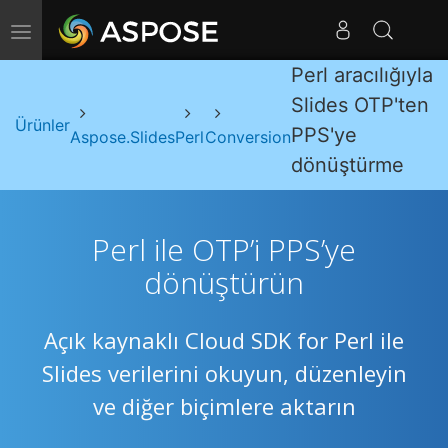
Gezinmeyi Değiştir
Perl aracılığıyla
Slides OTP'ten
Ürünler
PPS'ye
Aspose.Slides
Perl
Conversion
dönüştürme
Perl ile OTP’i PPS’ye
dönüştürün
Açık kaynaklı Cloud SDK for Perl ile
Slides verilerini okuyun, düzenleyin
ve diğer biçimlere aktarın