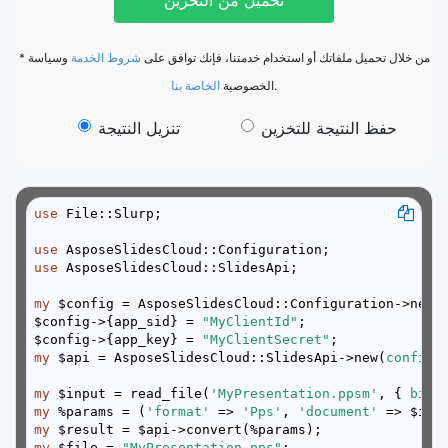
* من خلال تحميل ملفاتك أو استخدام خدمتنا، فإنك توافق على
شروط الخدمة
وسياسة
الخاصة بنا
الخصوصية
.
حفظ النتيجة للتخزين
تنزيل النتيجة
use
use
use
my
$config->{app_sid} = 
"MyClientId"
$config->{app_key} = 
"MyClientSecret"
my
 $api = AsposeSlidesCloud::SlidesApi->new(
config 
my
 $input = read_file(
'MyPresentation.ppsm'
, { 
binm
my
 %params = (
'format'
 => 
'Pps'
, 
'document'
my
my
 $file = 
"MyPresentation.pps"