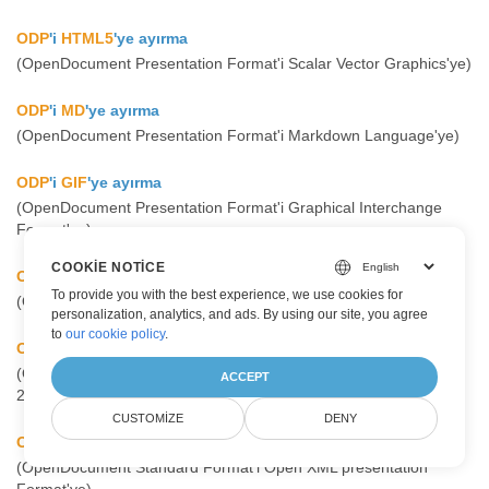
ODP
'i
HTML5
'ye ayırma
(OpenDocument Presentation Format'i Scalar Vector Graphics'ye)
ODP
'i
MD
'ye ayırma
(OpenDocument Presentation Format'i Markdown Language'ye)
ODP
'i
GIF
'ye ayırma
(OpenDocument Presentation Format'i Graphical Interchange
Format'ye)
COOKIE NOTICE
ODP
'i
XAML
'ye ayırma
To provide you with the best experience, we use cookies for
(OpenDocument Presentation Format'i XAML File'ye)
personalization, analytics, and ads. By using our site, you agree
to
our cookie policy
.
OTP
'i
PPT
'ye ayırma
(OpenDocument Standard Format'i Microsoft PowerPoint 97-
ACCEPT
2003'ye)
CUSTOMIZE
DENY
OTP
'i
PPTX
'ye ayırma
(OpenDocument Standard Format'i Open XML presentation
Format'ye)