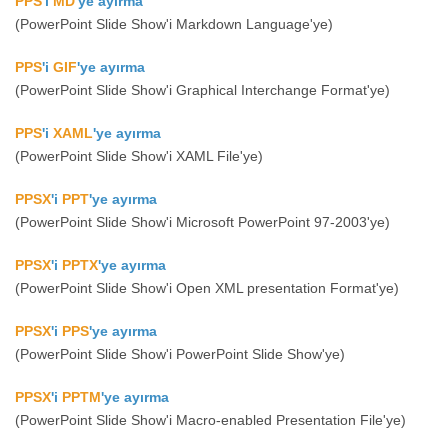
PPS
'i
MD
'ye ayırma
(PowerPoint Slide Show'i Markdown Language'ye)
PPS
'i
GIF
'ye ayırma
(PowerPoint Slide Show'i Graphical Interchange Format'ye)
PPS
'i
XAML
'ye ayırma
(PowerPoint Slide Show'i XAML File'ye)
PPSX
'i
PPT
'ye ayırma
(PowerPoint Slide Show'i Microsoft PowerPoint 97-2003'ye)
PPSX
'i
PPTX
'ye ayırma
(PowerPoint Slide Show'i Open XML presentation Format'ye)
PPSX
'i
PPS
'ye ayırma
(PowerPoint Slide Show'i PowerPoint Slide Show'ye)
PPSX
'i
PPTM
'ye ayırma
(PowerPoint Slide Show'i Macro-enabled Presentation File'ye)