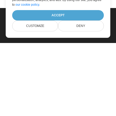
personalization, analytics, and ads. By using our site, you agree
to
our cookie policy
.
ACCEPT
CUSTOMIZE
DENY
家
产品
新版本
价钱
文档
免费支持
免费咨询
付费支持
付费咨询