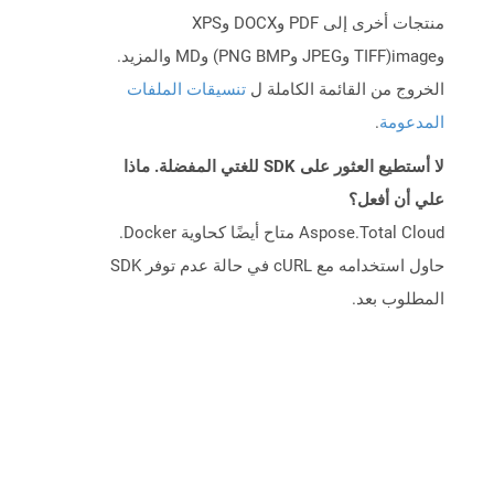
منتجات أخرى إلى PDF وDOCX وXPS
وimage(TIFF وJPEG وPNG BMP) وMD والمزيد.
الخروج من القائمة الكاملة ل
تنسيقات الملفات
المدعومة
.
لا أستطيع العثور على SDK للغتي المفضلة. ماذا
علي أن أفعل؟
Aspose.Total Cloud متاح أيضًا كحاوية Docker.
حاول استخدامه مع cURL في حالة عدم توفر SDK
المطلوب بعد.