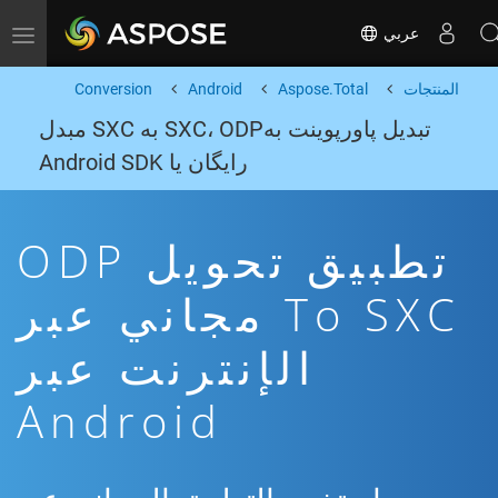
عربي
Toggle navigation
المنتجات
Aspose.Total
Android
Conversion
تبدیل پاورپوینت بهSXC، ODP به SXC مبدل
رایگان یا Android SDK
تطبيق تحويل ODP
To SXC مجاني عبر
الإنترنت عبر
Android