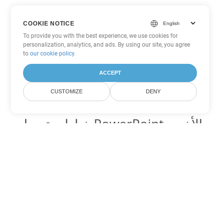
COOKIE NOTICE
To provide you with the best experience, we use cookies for
personalization, analytics, and ads. By using our site, you agree
to
our cookie policy
.
ACCEPT
CUSTOMIZE
DENY
خيارات تحويل PowerPoint الأخرى
تحويل ODP إلى DOC
DOC:
Microsoft Word Binary Format
تحويل ODP إلى DOT
DOT:
Microsoft Word Template Files