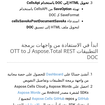
تحويل HTML إلى DOC باستخدام CellsApi
تهيئة
SaveOption
من CellsAPI باستخدام
SaveFormat كـ DOC
استدعاء
cellsSaveAsPostDocumentSaveAs
لتحويل ملف HTML إلى تنسيق
DOC
ابدأ في الاستفادة من واجهات برمجة
التطبيقات Aspose.Total REST لـ OTT to
DOC
أنشئ حسابًا على
Dashboard
للحصول على حصة مجانية
من واجهة برمجة التطبيقات وتفاصيل التفويض
احصل على Aspose.Words و Aspose.Cells Cloud
SDKs لشفرة مصدر Android من
Aspose.Words
GitHub
و
Aspose.Cells GitHub
repos لتجميع /
استخدام SDK بنفسك أو توجه إلى
الإصدارات
للحصول