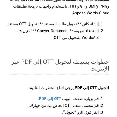
وPNG وBMP وGIF وTIFF، باستخدام واجهات برمجة تطبيقات
Aspose.Words Cloud.
إنشاء كائن ** تحويل طلب المستند ** لتحويل OTT مستند
استدعاء طريقة ** ConvertDocument ** لمثيل فئة
WordsApi للتحويل من OTT
خطوات بسيطة لتحويل OTT إلى PDF عبر
الإنترنت
لتحويل
OTT إلى PDF
يرجى اتباع الخطوات التالية:
قم بزيارة صفحة الويب
OTT إلى PDF
.
قم بتحميل ملف OTT الخاص بك من جهازك.
انقر فوق الزر
“تحويل”
.