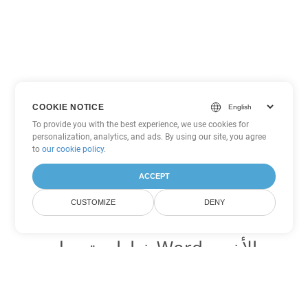
COOKIE NOTICE
To provide you with the best experience, we use cookies for
personalization, analytics, and ads. By using our site, you agree
to
our cookie policy
.
ACCEPT
CUSTOMIZE
DENY
خيارات تحويل Word الأخرى
تحويل OTT إلى DOC
DOC:
Microsoft Word Binary Format