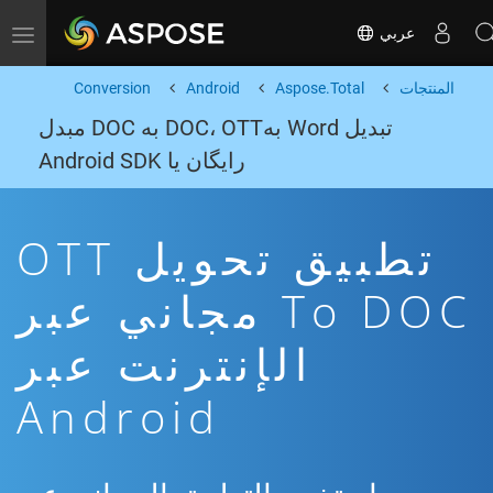
عربي
Toggle navigation
المنتجات
Aspose.Total
Android
Conversion
تبدیل Word بهDOC، OTT به DOC مبدل
رایگان یا Android SDK
تطبيق تحويل OTT
To DOC مجاني عبر
الإنترنت عبر
Android