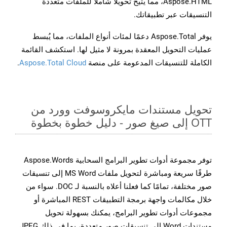
Aspose.HTML، مما يتيح تحويلًا شاملًا للملفات متعددة
التنسيقات عبر تطبيقاتك.
يوفر Aspose.Total دعمًا لمئات أنواع الملفات، مما يُبسط
عمليات التحويل المعقدة بمرونة لا مثيل لها. استكشف القائمة
الكاملة للتنسيقات المدعومة على منصة
Aspose.Total Cloud
.
تحويل مستندات مايكروسوفت وورد من
OTT إلى صيغ صور - دليل خطوة بخطوة
توفر مجموعة أدوات تطوير البرامج السحابية Aspose.Words
طرقًا سريعة ومباشرة لتحويل ملفات MS Word إلى تنسيقات
صور مختلفة، تمامًا كما فعلنا أعلاه بالنسبة لـ DOC. سواء من
خلال مكالمات واجهة برمجة التطبيقات REST المباشرة أو
مجموعات أدوات تطوير البرامج، يمكنك بسهولة تحويل
مستندات Word إلى تنسيقات صور متعددة، بما في ذلك JPEG