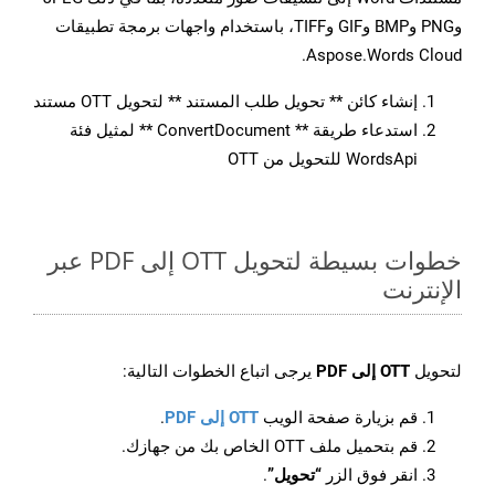
وPNG وBMP وGIF وTIFF، باستخدام واجهات برمجة تطبيقات
Aspose.Words Cloud.
إنشاء كائن ** تحويل طلب المستند ** لتحويل OTT مستند
استدعاء طريقة ** ConvertDocument ** لمثيل فئة
WordsApi للتحويل من OTT
خطوات بسيطة لتحويل OTT إلى PDF عبر
الإنترنت
لتحويل
OTT إلى PDF
يرجى اتباع الخطوات التالية:
قم بزيارة صفحة الويب
OTT إلى PDF
.
قم بتحميل ملف OTT الخاص بك من جهازك.
انقر فوق الزر
“تحويل”
.