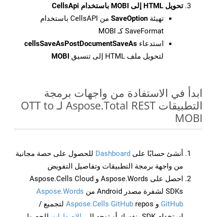
تحويل HTML إلى MOBI باستخدام CellsApi
تهيئة
SaveOption
من CellsAPI باستخدام
SaveFormat كـ MOBI
استدعاء
cellsSaveAsPostDocumentSaveAs
لتحويل ملف HTML إلى تنسيق
MOBI
ابدأ في الاستفادة من واجهات برمجة
التطبيقات Aspose.Total REST لـ OTT to
MOBI
أنشئ حسابًا على
Dashboard
للحصول على حصة مجانية
من واجهة برمجة التطبيقات وتفاصيل التفويض
احصل على Aspose.Words و Aspose.Cells Cloud
SDKs لشفرة مصدر Android من
Aspose.Words
GitHub
و
Aspose.Cells GitHub
repos لتجميع /
استخدام SDK بنفسك أو توجه إلى
الإصدارات
للحصول