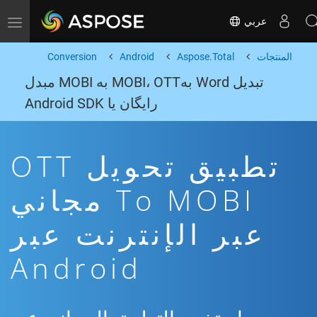
عربي
Toggle navigation
المنتجات
Aspose.Total
Android
Conversion
تبدیل Word بهMOBI، OTT به MOBI مبدل
رایگان یا Android SDK
تطبيق تحويل OTT
To MOBI مجاني
عبر الإنترنت عبر
Android