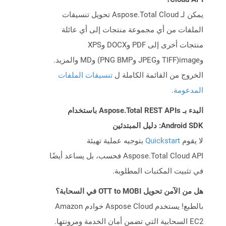
يمكن لـ Aspose.Total Cloud تحويل تنسيقات
الملفات من أي مجموعة منتجات إلى أي عائلة
منتجات أخرى إلى PDF وDOCX وXPS
وimage(TIFF وJPEG وPNG BMP) وMD والمزيد.
الخروج من القائمة الكاملة ل
تنسيقات الملفات
المدعومة
.
البدء بـ Aspose.Total REST APIs باستخدام
Android SDK: دليل المبتدئين
لا يقوم
Quickstart
بتوجيه عملية تهيئة
Aspose.Total Cloud API فحسب، بل يساعد أيضًا
في تثبيت المكتبات المطلوبة.
هل من الآمن تحويل OTT to MOBI في السحابة؟
بالطبع! يستخدم Aspose Cloud خوادم Amazon
EC2 السحابية التي تضمن أمان الخدمة ومرونتها.