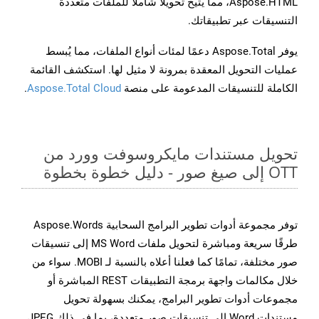
Aspose.HTML، مما يتيح تحويلًا شاملًا للملفات متعددة
التنسيقات عبر تطبيقاتك.
يوفر Aspose.Total دعمًا لمئات أنواع الملفات، مما يُبسط
عمليات التحويل المعقدة بمرونة لا مثيل لها. استكشف القائمة
الكاملة للتنسيقات المدعومة على منصة
Aspose.Total Cloud
.
تحويل مستندات مايكروسوفت وورد من
OTT إلى صيغ صور - دليل خطوة بخطوة
توفر مجموعة أدوات تطوير البرامج السحابية Aspose.Words
طرقًا سريعة ومباشرة لتحويل ملفات MS Word إلى تنسيقات
صور مختلفة، تمامًا كما فعلنا أعلاه بالنسبة لـ MOBI. سواء من
خلال مكالمات واجهة برمجة التطبيقات REST المباشرة أو
مجموعات أدوات تطوير البرامج، يمكنك بسهولة تحويل
مستندات Word إلى تنسيقات صور متعددة، بما في ذلك JPEG