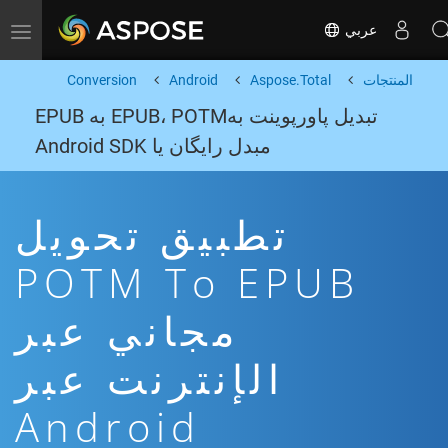
عربي
Toggle navigation
المنتجات
Aspose.Total
Android
Conversion
تبدیل پاورپوینت بهEPUB، POTM به EPUB
مبدل رایگان یا Android SDK
تطبيق تحويل
POTM To EPUB
مجاني عبر
الإنترنت عبر
Android