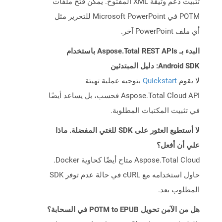
تثبيت دعم وثيقة XML المفتوح. يمكن فتح ملفات
POTM في Microsoft PowerPoint للتحرير مثل
أي ملف PowerPoint آخر.
البدء بـ Aspose.Total REST APIs باستخدام
Android SDK: دليل المبتدئين
لا يقوم
Quickstart
بتوجيه عملية تهيئة
Aspose.Total Cloud API فحسب، بل يساعد أيضًا
في تثبيت المكتبات المطلوبة.
لا أستطيع العثور على SDK للغتي المفضلة. ماذا
علي أن أفعل؟
Aspose.Total Cloud متاح أيضًا كحاوية Docker.
حاول استخدامه مع cURL في حالة عدم توفر SDK
المطلوب بعد.
هل من الآمن تحويل POTM to EPUB في السحابة؟