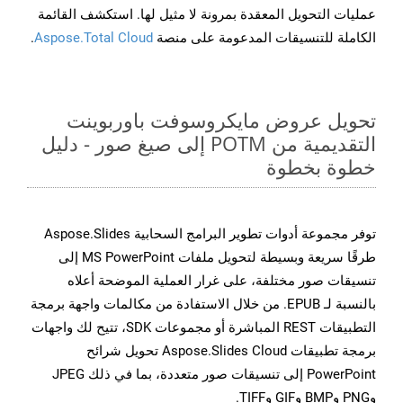
عمليات التحويل المعقدة بمرونة لا مثيل لها. استكشف القائمة
الكاملة للتنسيقات المدعومة على منصة
Aspose.Total Cloud
.
تحويل عروض مايكروسوفت باوربوينت
التقديمية من POTM إلى صيغ صور - دليل
خطوة بخطوة
توفر مجموعة أدوات تطوير البرامج السحابية Aspose.Slides
طرقًا سريعة وبسيطة لتحويل ملفات MS PowerPoint إلى
تنسيقات صور مختلفة، على غرار العملية الموضحة أعلاه
بالنسبة لـ EPUB. من خلال الاستفادة من مكالمات واجهة برمجة
التطبيقات REST المباشرة أو مجموعات SDK، تتيح لك واجهات
برمجة تطبيقات Aspose.Slides Cloud تحويل شرائح
PowerPoint إلى تنسيقات صور متعددة، بما في ذلك JPEG
وPNG وBMP وGIF وTIFF.