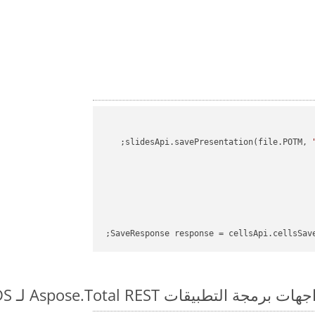
slidesApi.savePresentation(file.POTM, 
SaveResponse response = cellsApi.cellsSav
طبيقات Aspose.Total REST لـ POTM to ODS