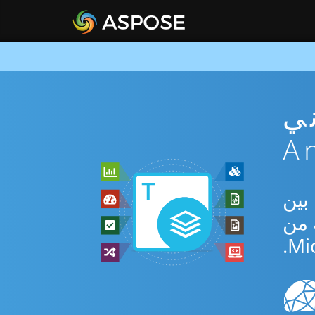
PO مجاني
Android  للتحويل بين
ة من
Mi