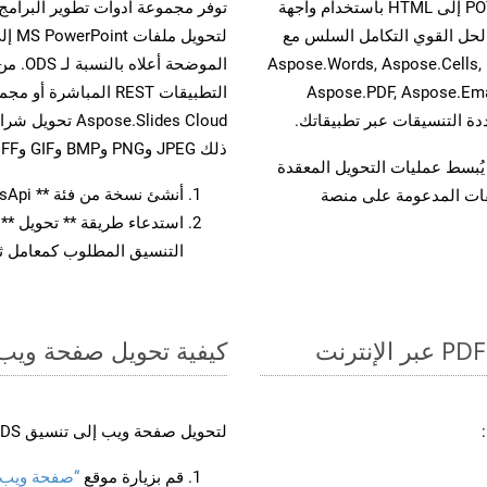
حسّن سير عمل تحويل مستنداتك بتحويل ملفات POTM إلى HTML باستخدام واجهة
A القوية. يدعم هذا الحل القوي التكامل السلس مع
لتحو
واجهات برمجة تطبيقات Aspose.Total الأخرى، مثل Aspose.Words, Aspose.Cells,
الموضح
Aspose.PDF, Aspose.Ema
ذلك JPEG وPNG وBMP وGIF وTIFF.
لفات، مما يُبسط عمليات التحويل المعقدة
أنشئ نسخة من فئة ** SlidesApi ** لتحويل مستند POTM
يقات المدعومة على منصة
التنسيق المطلوب كمعامل ثا
كيفية تحويل صفحة ويب إل
لتحويل صفحة ويب إلى تنسيق ODS، اتبع الخطوات التالية:
قم بزيارة موقع
“صفحة ويب إلى