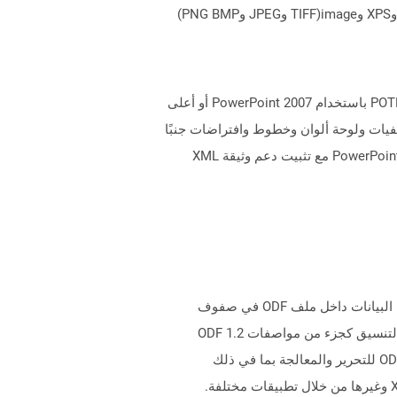
يمكن لـ Aspose.Total Cloud تحويل تنسيقات الملفات من أي مجموعة منتجات إلى أي عائلة منتجات أخرى إلى PDF وDOCX وXPS وimage(TIFF وJPEG وPNG BMP)
الملفات التي تحتوي على ملحق POTM هي ملفات قالب Microsoft PowerPoint مع دعم وحدات الماكرو. يتم إنشاء ملفات POTM باستخدام PowerPoint 2007 أو أعلى
فيات ولوحة ألوان وخطوط وافتراضات جنبًا
إلى جنب مع وحدات الماكرو التي تتكون من وظائف مخصصة للقيام بمهمة معينة. قد يتم فتحها أيضًا بواسطة إصدار سابق من PowerPoint مع تثبيت دعم وثيقة XML
ملفات مع .ods ملحق Stand لتنسيق مستند جدول بيانات OpenDocument والتي يمكن تحريرها من قبل المستخدم. يتم تخزين البيانات داخل ملف ODF في صفوف
وأعمدة. إنه تنسيق قائم على XML وهو أحد الأنواع الفرعية العديدة في عائلة تنسيقات المستندات المفتوحة (ODF). يتم تحديد التنسيق كجزء من مواصفات ODF 1.2
المنشورة والاحتفاظ بها بواسطة الواحة. يمكن لعدد من التطبيقات على Windows وكذلك أنظمة التشغيل الأخرى فتح ملفات ODS للتحرير والمعالجة بما في ذلك