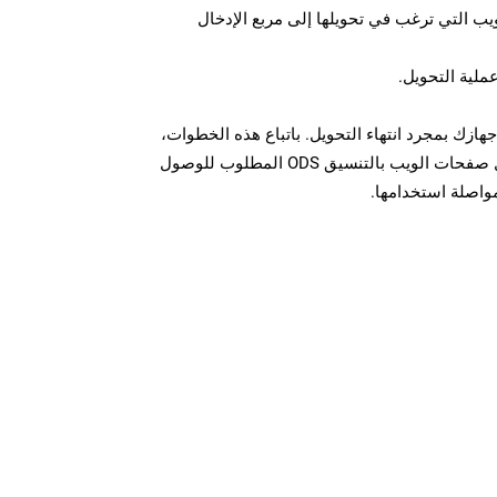
U لصفحة الويب التي ترغب في تحويلها إلى مربع الإدخال
عملية التحويل.
ل الملف ODS على جهازك بمجرد انتهاء التحويل. باتباع هذه الخطوات،
يمكنك بسهولة تحويل وتنزيل صفحات الويب بالتنسيق ODS المطلوب للوصول
مواصلة استخدامها.