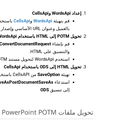
إعداد WordsApi وCellsApi
قم بتهيئة
WordsApi
و
CellsApi
باستخدا
بالعميل وعنوان URL الأساسي وإصدار واجهة برمجة التطبيقات
تحويل POTM إلى HTML باستخدام WordsApi
قم بإنشاء
ConvertDocumentRequest
والتنسيق على HTML.
استخدم WordsApi لتحويل مستند POTM إلى HTML.
تحويل HTML إلى ODS باستخدام CellsApi
تهيئة
SaveOption
من CellsAPI باستخدام SaveFormat كـ ODS
استدعاء
aveAsPostDocumentSaveAs
إلى تنسيق
ODS
تحويل ملفات PowerPoint POTM عبر الإنترنت: طريقة سريعة وسهلة