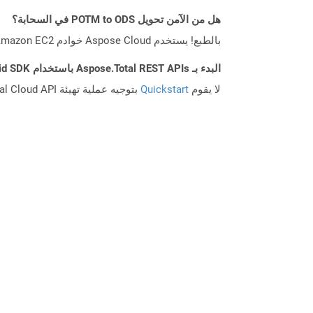
هل من الآمن تحويل POTM to ODS في السحابة؟
بالطبع! يستخدم Aspose Cloud خوادم Amazon EC2 السحابية التي تضمن أمان الخدمة ومرونتها. يرجى قراءة المزيد عن الممارسات الأمنية في Aspose.
البدء بـ Aspose.Total REST APIs باستخدام Android SDK: دليل المبتدئين
لا يقوم
Quickstart
بتوجيه عملية تهيئة Aspose.Total Cloud API فحسب، بل يساعد أيضًا في تثبيت المكتبات المطلوبة.