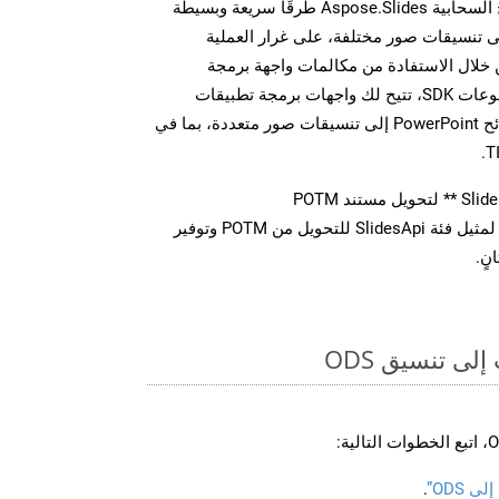
توفر مجموعة أدوات تطوير البرامج السحابية Aspose.Slides طرقًا سريعة وبسيطة
يل ملفات MS PowerPoint إلى تنسيقات صور مختلفة، على غرار العملية
ة أعلاه بالنسبة لـ ODS. من خلال الاستفادة من مكالمات واجهة برمجة
التطبيقات REST المباشرة أو مجموعات SDK، تتيح لك واجهات برمجة تطبيقات
Aspose.Slides Cloud تحويل شرائح PowerPoint إلى تنسيقات صور متعددة، بما في
استدعاء طريقة ** تحويل ** لمثيل فئة SlidesApi للتحويل من POTM وتوفير
نٍ.
ى تنسيق ODS
 ODS”
.