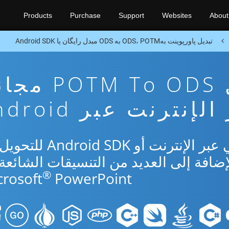
Products
Purchase
Support
Websites
About
تبدیل پاورپوینت بهODS، POTM به ODS مبدل رایگان یا Android SDK
تطبيق تحويل TM To ODS
لإنترنت عبر Android
استخدم التطبيق المجاني عبر الإنترنت أو SDK
 وODS بالإضافة إلى العديد من التنسيقات الشائع
®
crosoft
PowerPoint.