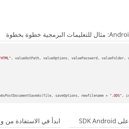
"HTML"
eAsPostDocumentSaveAs(file, saveOptions, newfilename + 
".ODS"
, i
ابدأ في الاستفادة من واجهات برمجة الت