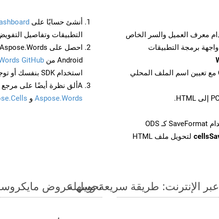
أنشئ حسابًا على
ashboard
م معرف العميل والسر الخاص
التطبيقات وتفاصيل التفويض
Android من
Words GitHub
مع تعيين اسم الملف المحلي
استخدام SDK بنفسك أو توجه إلى
Aألق نظرة أيضًا على مرجع واجهة برمجة التطبيقات المستند إلى Swagger لـ
Aspose.Words
و
se.Cells
cellsS
لتحويل ملف HTML
تحويل عروض مايكروسوفت باوربوينت الت