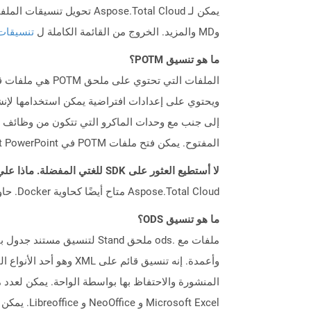
وMD والمزيد. الخروج من القائمة الكاملة ل
تنسيقات
ما هو تنسيق POTM؟
ويحتوي على إعدادات افتراضية يمكن استخدامها لإنش
المفتوح. يمكن فتح ملفات POTM في Microsoft PowerPoint للتحرير مثل أي ملف PowerPoint آخر.
لا أستطيع العثور على SDK للغتي المفضلة. ماذا علي أن أفعل؟
Aspose.Total Cloud متاح أيضًا كحاوية Docker. حاول استخدامه مع cURL في حالة عدم توفر SDK المطلوب بعد.
ما هو تنسيق ODS؟
Microsoft Excel و NeoOffice و Libreoffice. يمكن أيضًا تحويل ملفات ODS إلى تنسيقات جدول بيانات أخرى مثل XLS و XLSX وغيرها من خلال تطبيقات مختلفة.