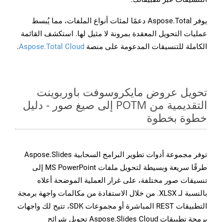
يوفر Aspose.Total دعمًا لمئات أنواع الملفات، مما يُبسط
عمليات التحويل المعقدة بمرونة لا مثيل لها. استكشف القائمة
الكاملة للتنسيقات المدعومة على منصة
Aspose.Total Cloud
.
تحويل عروض مايكروسوفت باوربوينت
التقديمية من POTM إلى صيغ صور - دليل
خطوة بخطوة
توفر مجموعة أدوات تطوير البرامج السحابية Aspose.Slides
طرقًا سريعة وبسيطة لتحويل ملفات MS PowerPoint إلى
تنسيقات صور مختلفة، على غرار العملية الموضحة أعلاه
بالنسبة لـ XLSX. من خلال الاستفادة من مكالمات واجهة برمجة
التطبيقات REST المباشرة أو مجموعات SDK، تتيح لك واجهات
برمجة تطبيقات Aspose.Slides Cloud تحويل شرائح