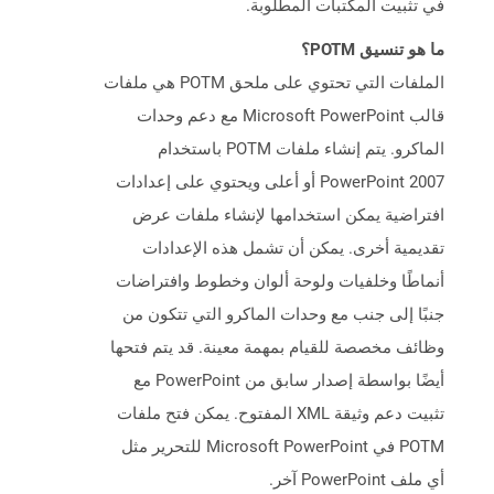
في تثبيت المكتبات المطلوبة.
ما هو تنسيق POTM؟
الملفات التي تحتوي على ملحق POTM هي ملفات
قالب Microsoft PowerPoint مع دعم وحدات
الماكرو. يتم إنشاء ملفات POTM باستخدام
PowerPoint 2007 أو أعلى ويحتوي على إعدادات
افتراضية يمكن استخدامها لإنشاء ملفات عرض
تقديمية أخرى. يمكن أن تشمل هذه الإعدادات
أنماطًا وخلفيات ولوحة ألوان وخطوط وافتراضات
جنبًا إلى جنب مع وحدات الماكرو التي تتكون من
وظائف مخصصة للقيام بمهمة معينة. قد يتم فتحها
أيضًا بواسطة إصدار سابق من PowerPoint مع
تثبيت دعم وثيقة XML المفتوح. يمكن فتح ملفات
POTM في Microsoft PowerPoint للتحرير مثل
أي ملف PowerPoint آخر.