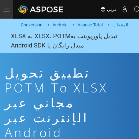
عربي
Toggle navigation
المنتجات
Aspose.Total
Android
Conversion
تبدیل پاورپوینت بهXLSX، POTM به XLSX
مبدل رایگان یا Android SDK
تطبيق تحويل
POTM To XLSX
مجاني عبر
الإنترنت عبر
Android