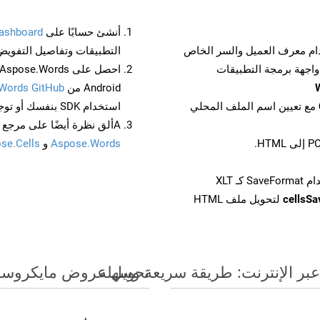
أنشئ حسابًا على
ashboard
م معرف العميل والسر الخاص
التطبيقات وتفاصيل التفويض
Android من
Words GitHub
مع تعيين اسم الملف المحلي
استخدام SDK بنفسك أو توجه إلى
Aألق نظرة أيضًا على مرجع واجهة برمجة التطبيقات المستند إلى Swagger لـ
Aspose.Words
و
se.Cells
cellsS
لتحويل ملف HTML
تحويل عروض مايكروسوفت باوربوينت الت