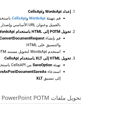
إعداد WordsApi وCellsApi
قم بتهيئة
WordsApi
و
CellsApi
باستخدا
بالعميل وعنوان URL الأساسي وإصدار واجهة برمجة التطبيقات
تحويل POTM إلى HTML باستخدام WordsApi
قم بإنشاء
ConvertDocumentRequest
والتنسيق على HTML.
استخدم WordsApi لتحويل مستند POTM إلى HTML.
تحويل HTML إلى XLT باستخدام CellsApi
تهيئة
SaveOption
من CellsAPI باستخدام SaveFormat كـ XLT
استدعاء
aveAsPostDocumentSaveAs
إلى تنسيق
XLT
تحويل ملفات PowerPoint POTM عبر الإنترنت: طريقة سريعة وسهلة