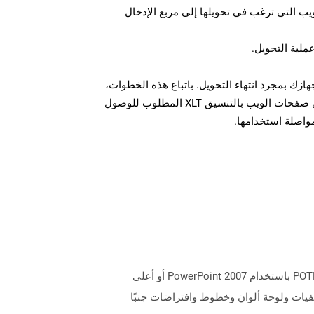
U لصفحة الويب التي ترغب في تحويلها إلى مربع الإدخال
عملية التحويل.
 الملف XLT على جهازك بمجرد انتهاء التحويل. باتباع هذه الخطوات،
يمكنك بسهولة تحويل وتنزيل صفحات الويب بالتنسيق XLT المطلوب للوصول
مواصلة استخدامها.
الملفات التي تحتوي على ملحق POTM هي ملفات قالب Microsoft PowerPoint مع دعم وحدات الماكرو. يتم إنشاء ملفات POTM باستخدام PowerPoint 2007 أو أعلى
فيات ولوحة ألوان وخطوط وافتراضات جنبًا