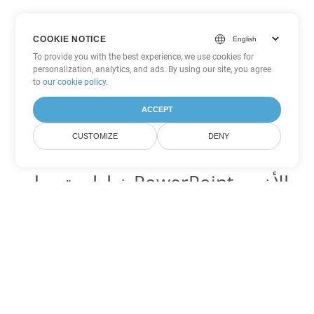
COOKIE NOTICE
To provide you with the best experience, we use cookies for
personalization, analytics, and ads. By using our site, you agree
to
our cookie policy
.
ACCEPT
CUSTOMIZE
DENY
خيارات تحويل PowerPoint الأخرى
تحويل PPT إلى DOC
DOC:
Microsoft Word Binary Format
تحويل PPT إلى DOT
DOT:
Microsoft Word Template Files