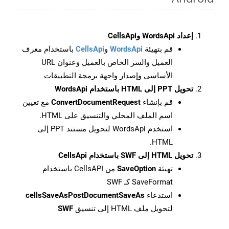
إعداد WordsApi وCellsApi
قم بتهيئة
WordsApi
و
CellsApi
باستخدام معرف
العميل والسر الخاص بالعميل وعنوان URL
الأساسي وإصدار واجهة برمجة التطبيقات
تحويل PPT إلى HTML باستخدام WordsApi
قم بإنشاء
ConvertDocumentRequest
مع تعيين
اسم الملف المحلي والتنسيق على HTML.
استخدم WordsApi لتحويل مستند PPT إلى
HTML.
تحويل HTML إلى SWF باستخدام CellsApi
تهيئة
SaveOption
من CellsAPI باستخدام
SaveFormat كـ SWF
استدعاء
cellsSaveAsPostDocumentSaveAs
لتحويل ملف HTML إلى تنسيق
SWF