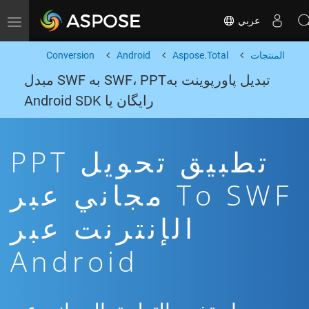
عربي
Toggle navigation
المنتجات
Aspose.Total
Android
Conversion
تبدیل پاورپوینت بهSWF، PPT به SWF مبدل
رایگان یا Android SDK
تطبيق تحويل PPT
To SWF مجاني عبر
الإنترنت عبر
Android