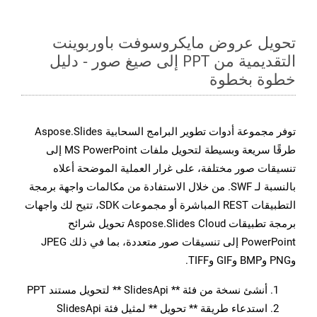
تحويل عروض مايكروسوفت باوربوينت
التقديمية من PPT إلى صيغ صور - دليل
خطوة بخطوة
توفر مجموعة أدوات تطوير البرامج السحابية Aspose.Slides
طرقًا سريعة وبسيطة لتحويل ملفات MS PowerPoint إلى
تنسيقات صور مختلفة، على غرار العملية الموضحة أعلاه
بالنسبة لـ SWF. من خلال الاستفادة من مكالمات واجهة برمجة
التطبيقات REST المباشرة أو مجموعات SDK، تتيح لك واجهات
برمجة تطبيقات Aspose.Slides Cloud تحويل شرائح
PowerPoint إلى تنسيقات صور متعددة، بما في ذلك JPEG
وPNG وBMP وGIF وTIFF.
أنشئ نسخة من فئة ** SlidesApi ** لتحويل مستند PPT
استدعاء طريقة ** تحويل ** لمثيل فئة SlidesApi