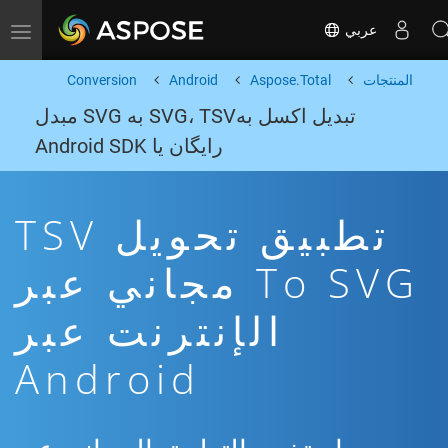
عربي
Toggle navigation
المنتجات
Aspose.Total
Android
Conversion
تبدیل اکسل بهSVG، TSV به SVG مبدل
رایگان یا Android SDK
تطبيق تحويل TSV
To SVG مجاني عبر
الإنترنت عبر
Android