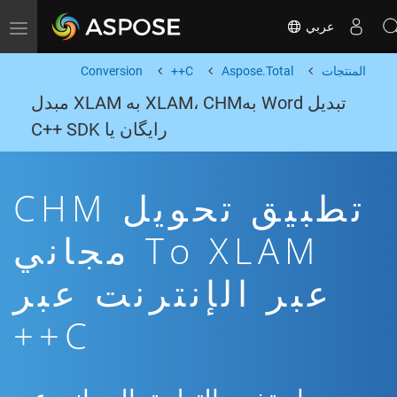
عربي
Toggle navigation
المنتجات
Aspose.Total
C++
Conversion
تبدیل Word بهXLAM، CHM به XLAM مبدل
رایگان یا C++ SDK
تطبيق تحويل CHM
To XLAM مجاني
عبر الإنترنت عبر
C++