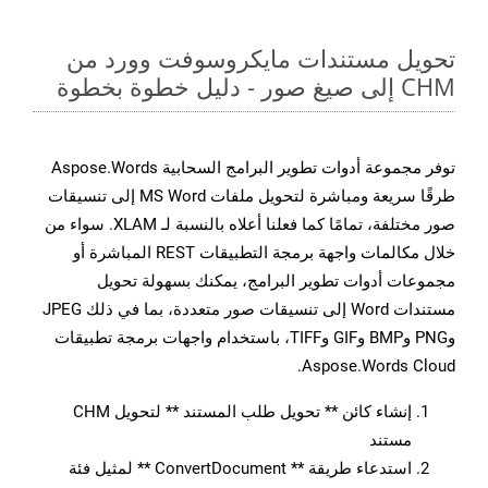
تحويل مستندات مايكروسوفت وورد من
CHM إلى صيغ صور - دليل خطوة بخطوة
توفر مجموعة أدوات تطوير البرامج السحابية Aspose.Words
طرقًا سريعة ومباشرة لتحويل ملفات MS Word إلى تنسيقات
صور مختلفة، تمامًا كما فعلنا أعلاه بالنسبة لـ XLAM. سواء من
خلال مكالمات واجهة برمجة التطبيقات REST المباشرة أو
مجموعات أدوات تطوير البرامج، يمكنك بسهولة تحويل
مستندات Word إلى تنسيقات صور متعددة، بما في ذلك JPEG
وPNG وBMP وGIF وTIFF، باستخدام واجهات برمجة تطبيقات
Aspose.Words Cloud.
إنشاء كائن ** تحويل طلب المستند ** لتحويل CHM
مستند
استدعاء طريقة ** ConvertDocument ** لمثيل فئة