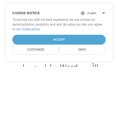
COOKIE NOTICE
To provide you with the best experience, we use cookies for
personalization, analytics, and ads. By using our site, you agree
to
our cookie policy
.
ACCEPT
CUSTOMIZE
DENY
خيارات تحويل Word الأخرى
تحويل CHM إلى DOC
DOC:
Microsoft Word Binary Format
تحويل CHM إلى DOT
DOT:
Microsoft Word Template Files