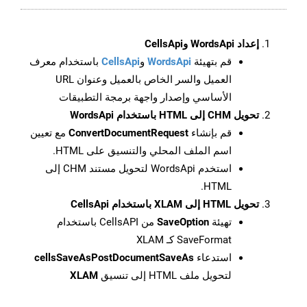
إعداد WordsApi وCellsApi
قم بتهيئة
WordsApi
و
CellsApi
باستخدام معرف
العميل والسر الخاص بالعميل وعنوان URL
الأساسي وإصدار واجهة برمجة التطبيقات
تحويل CHM إلى HTML باستخدام WordsApi
قم بإنشاء
ConvertDocumentRequest
مع تعيين
اسم الملف المحلي والتنسيق على HTML.
استخدم WordsApi لتحويل مستند CHM إلى
HTML.
تحويل HTML إلى XLAM باستخدام CellsApi
تهيئة
SaveOption
من CellsAPI باستخدام
SaveFormat كـ XLAM
استدعاء
cellsSaveAsPostDocumentSaveAs
لتحويل ملف HTML إلى تنسيق
XLAM