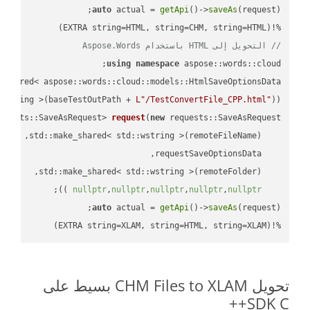
auto
 actual = 
getApi
()->
saveAs
%!(EXTRA string=HTML, string=CHM, string=HTML)

// التحويل إلى HTML باستخدام Aspose.Words
using
namespace
 aspose::words::cloud;

wstring >(baseTestOutPath + 
L"/TestConvertFile_CPP.html"
));

quests::SaveAsRequest> 
request
(
new
;

 ))
nullptr
,
nullptr
,
nullptr
,
nullptr
,
nullptr
auto
 actual = 
getApi
()->
saveAs
%!(EXTRA string=XLAM, string=HTML, string=XLAM)
تحويل CHM Files to XLAM بسيط على
SDK C++