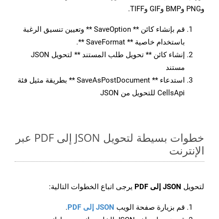
وPNG وBMP وGIF وTIFF.
قم بإنشاء كائن ** SaveOption ** وتعيين تنسيق الرغبة
باستخدام خاصية ** SaveFormat **.
إنشاء كائن ** تحويل طلب المستند ** لتحويل JSON
مستند
استدعاء ** SaveAsPostDocument ** بطريقة مثيل فئة
CellsApi للتحويل من JSON
خطوات بسيطة لتحويل JSON إلى PDF عبر
الإنترنت
لتحويل
JSON إلى PDF
يرجى اتباع الخطوات التالية:
قم بزيارة صفحة الويب
JSON إلى PDF
.