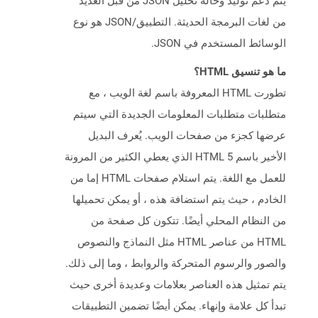
يتم دعم توليد وحالة تحليل JSON من قبل العديد
من لغات البرمجة الحديثة. التطبيق/JSON هو نوع
الوسائط المستخدم في JSON.
ما هو تنسيق HTML؟
تطورت HTML المعروفة باسم لغة الويب ، مع
متطلبات متطلبات المعلومات الجديدة التي سيتم
عرضها كجزء من صفحات الويب. يُعرف البديل
الأخير باسم HTML 5 الذي يعطي الكثير من المرونة
للعمل مع اللغة. يتم استلام صفحات HTML إما من
الخادم ، حيث يتم استضافة هذه ، أو يمكن تحميلها
من النظام المحلي أيضًا. تتكون كل صفحة من
HTML من عناصر HTML مثل النماذج والنصوص
والصور والرسوم المتحركة والروابط ، وما إلى ذلك.
يتم تمثيل هذه العناصر بعلامات وعديدة أخرى حيث
تبدأ كل علامة وإنهاء. يمكن أيضًا تضمين التطبيقات