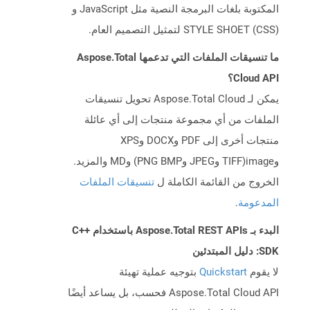
المكتوبة بلغات البرمجة النصية مثل JavaScript و
STYLE SHOET (CSS) لتمثيل التصميم العام.
ما تنسيقات الملفات التي تدعمها Aspose.Total
Cloud API؟
يمكن لـ Aspose.Total Cloud تحويل تنسيقات
الملفات من أي مجموعة منتجات إلى أي عائلة
منتجات أخرى إلى PDF وDOCX وXPS
وimage(TIFF وJPEG وPNG BMP) وMD والمزيد.
الخروج من القائمة الكاملة ل
تنسيقات الملفات
المدعومة
.
البدء بـ Aspose.Total REST APIs باستخدام C++
SDK: دليل المبتدئين
لا يقوم
Quickstart
بتوجيه عملية تهيئة
Aspose.Total Cloud API فحسب، بل يساعد أيضًا