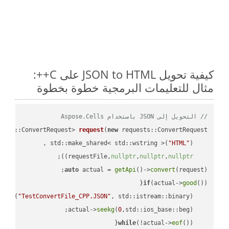
كيفية تحويل JSON to HTML على C++:
مثال للتعليمات البرمجية خطوة بخطوة
// التحويل إلى JSON باستخدام Aspose.Cells
ests::ConvertRequest> 
request
(
new
"HTML"
    std::make_shared< std::wstring >(
;

))
nullptr
,
nullptr
,
nullptr
    requestFile,
auto
 actual = 
getApi
()->
convert
(request);

if
(actual->
good
 
out
(
"TestConvertFile_CPP.JSON"
, std::istream::binary)
seekg
(
0
    actual->
while
(!actual->
eof