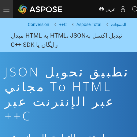
عربي
Toggle navigation
المنتجات
Aspose.Total
C++
Conversion
تبدیل اکسل بهHTML، JSON به HTML مبدل
رایگان یا C++ SDK
تطبيق تحويل JSON
To HTML مجاني
عبر الإنترنت عبر
C++