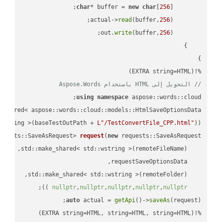
char
* buffer = 
new
char
[
256
read
(buffer,
256
        actual->
write
(buffer,
256
        out.
%!(EXTRA string=HTML)

// التحويل إلى HTML باستخدام Aspose.Words
using
namespace
 aspose::words::cloud;

wstring >(baseTestOutPath + 
L"/TestConvertFile_CPP.html"
));

quests::SaveAsRequest> 
request
(
new
;

 ))
nullptr
,
nullptr
,
nullptr
,
nullptr
,
nullptr
auto
 actual = 
getApi
()->
saveAs
%!(EXTRA string=HTML, string=HTML, string=HTML)