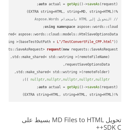
auto
 actual = 
getApi
()->
saveAs
%!(EXTRA string=HTML, string=MD, string=HTML)

// التحويل إلى HTML باستخدام Aspose.Words
using
namespace
 aspose::words::cloud;

wstring >(baseTestOutPath + 
L"/TestConvertFile_CPP.html"
));

quests::SaveAsRequest> 
request
(
new
;

 ))
nullptr
,
nullptr
,
nullptr
,
nullptr
,
nullptr
auto
 actual = 
getApi
()->
saveAs
%!(EXTRA string=HTML, string=HTML, string=HTML)
تحويل MD Files to HTML بسيط على
SDK C++