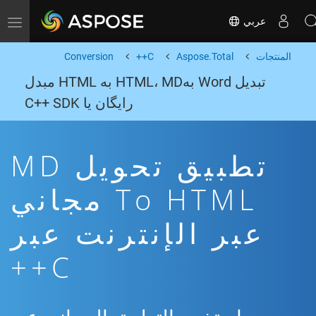
عربي
Toggle navigation
المنتجات
Aspose.Total
C++
Conversion
تبدیل Word بهHTML، MD به HTML مبدل
رایگان یا C++ SDK
تطبيق تحويل MD
To HTML مجاني
عبر الإنترنت عبر
C++