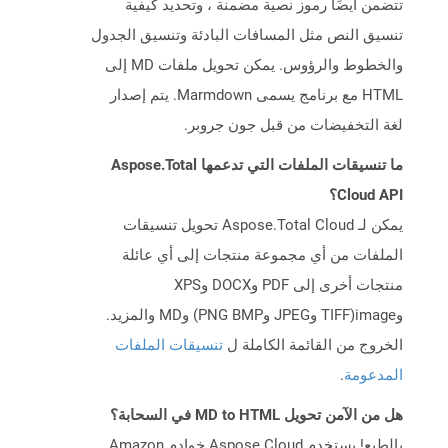
تتضمن أيضًا رموز نصية مضمنة ، وتحديد كيفية
تنسيق النص مثل المسافات البادئة وتنسيق الجدول
والخطوط والرؤوس. يمكن تحويل ملفات MD إلى
HTML مع برنامج يسمى Marmdown. يتم إصدار
لغة التخفيضات من قبل جون جروبر.
ما تنسيقات الملفات التي تدعمها Aspose.Total
Cloud API؟
يمكن لـ Aspose.Total Cloud تحويل تنسيقات
الملفات من أي مجموعة منتجات إلى أي عائلة
منتجات أخرى إلى PDF وDOCX وXPS
وimage(TIFF وJPEG وPNG BMP) وMD والمزيد.
الخروج من القائمة الكاملة ل
تنسيقات الملفات
المدعومة
.
هل من الآمن تحويل MD to HTML في السحابة؟
بالطبع! يستخدم Aspose Cloud خوادم Amazon