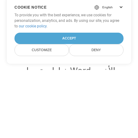
COOKIE NOTICE
To provide you with the best experience, we use cookies for
personalization, analytics, and ads. By using our site, you agree
to
our cookie policy
.
ACCEPT
CUSTOMIZE
DENY
خيارات تحويل Word الأخرى
تحويل MD إلى DOC
DOC:
Microsoft Word Binary Format
تحويل MD إلى DOT
DOT:
Microsoft Word Template Files
تحويل MD إلى DOCX