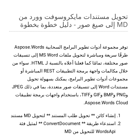
تحويل مستندات مايكروسوفت وورد من
MD إلى صيغ صور - دليل خطوة بخطوة
توفر مجموعة أدوات تطوير البرامج السحابية Aspose.Words
طرقًا سريعة ومباشرة لتحويل ملفات MS Word إلى تنسيقات
صور مختلفة، تمامًا كما فعلنا أعلاه بالنسبة لـ HTML. سواء من
خلال مكالمات واجهة برمجة التطبيقات REST المباشرة أو
مجموعات أدوات تطوير البرامج، يمكنك بسهولة تحويل
مستندات Word إلى تنسيقات صور متعددة، بما في ذلك JPEG
وPNG وBMP وGIF وTIFF، باستخدام واجهات برمجة تطبيقات
Aspose.Words Cloud.
إنشاء كائن ** تحويل طلب المستند ** لتحويل MD مستند
استدعاء طريقة ** ConvertDocument ** لمثيل فئة
WordsApi للتحويل من MD