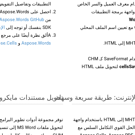
م معرف العميل والسر الخاص
التطبيقات وتفاصيل التفويض
من
Aspose.Words GitHub
مع تعيين اسم الملف المحلي
SDK بنفسك أو توجه إلى
الإ
Aألق نظرة أيضًا على مرجع واجهة برمجة التطبيقات المستند إلى Swagger لـ
Aspose.Words
و
se.Cells
cellsS
لتحويل ملف HTML
تحويل مستندات مايكروسوفت وورد من MHTML إ
حسّن سير عمل تحويل مستنداتك بتحويل ملفات MHTML إلى HTML باستخدام واجهة
A القوية. يدعم هذا الحل القوي التكامل السلس مع
لتحويل ملفات 