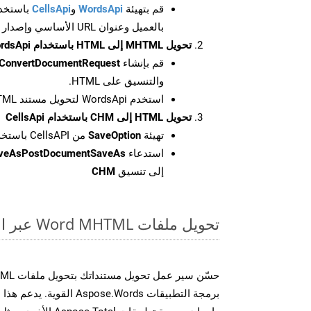
قم بتهيئة
WordsApi
و
CellsApi
باستخدا
بالعميل وعنوان URL الأساسي وإصدار واجهة برمجة التطبيقات
تحويل MHTML إلى HTML باستخدام WordsApi
قم بإنشاء
ConvertDocumentRequest
والتنسيق على HTML.
استخدم WordsApi لتحويل مستند MHTML إلى HTML.
تحويل HTML إلى CHM باستخدام CellsApi
تهيئة
SaveOption
من CellsAPI باستخدام SaveFormat كـ CHM
استدعاء
aveAsPostDocumentSaveAs
إلى تنسيق
CHM
تحويل ملفات Word MHTML عبر الإنترنت: طريقة سريعة وسهلة
برمجة التطبيقات spose.Words