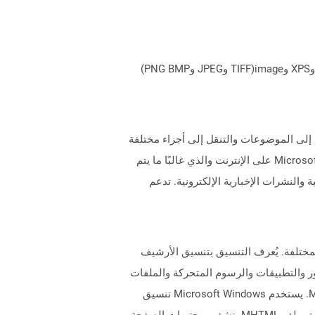
يمكن لـ Aspose.Total Cloud تحويل تنسيقات الملفات من أي مجموعة منتجات إلى أي عائلة منتجات أخرى إلى PDF وDOCX وXPS وimage(TIFF وJPEG وPNG BMP)
موعة من صفحات HTML. يوفر فهرسًا للوصول السريع إلى الموضوعات والتنقل إلى أجزاء مختلفة
من وثيقة المساعدة. يمكن البحث في ملف CHM عن المحتويات عبر خيار البحث المقدم. CHM هو تنسيق ملف Microsoft Proprietary على الإنترنت والذي غالبًا ما يتم
 والنشرات الإخبارية الإلكترونية. تدعم
التطبيقات المختلفة. يُعرف التنسيق بتنسيق الأرشيف
ثل الصور والتطبيقات والرسوم المتحركة والملفات
الصوتية وما إلى ذلك. يمكن فتح ملفات MHTML في مجموعة متنوعة من التطبيقات مثل Internet Explorer و Microsoft Word. يستخدم Microsoft Windows تنسيق
ملف MHTML لتسجيل سيناريوهات المشاكل التي لوحظت أثناء استخدام أي تطبيق على Windows يثير المشكلات. يقوم تنسيق ملف MHTML بتشفير محتويات الصفحة