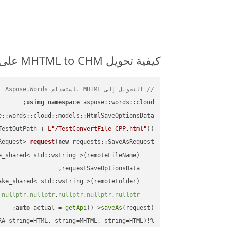
كيفية تحويل MHTML to CHM على C++: مثال للتعليمات البرمجية خطوة بخطوة
// التحويل إلى MHTML باستخدام Aspose.Words
using
namespace
 aspose::words::cloud;

TestOutPath + 
L"/TestConvertFile_CPP.html"
));

Request> 
request
(
new
)
nullptr
,
nullptr
,
nullptr
,
nullptr
,
nullptr
auto
 actual = 
getApi
()->
saveAs
%!(EXTRA string=HTML, string=MHTML, string=HTML)
