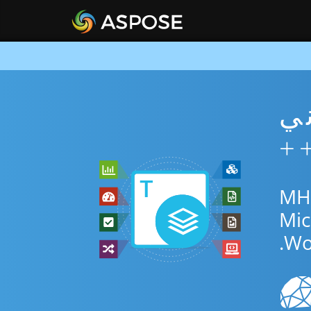
MHT مجاني
 أو C++ SDK للتحويل بين MHTML
Wo