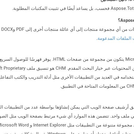
 الملفات المدعومة
.
يمثل تنسيق ملف CHM ملف تعليمات Microsoft HTML يتكون من مج
تخدامه في العديد من التطبيقات الأخرى مثل أدلة التدريب والكتب التفاعلية
لملفات التي تحتوي على ملحق MHTML تنسيق أرشيف صفحة الويب التي يمكن إنشاؤها بواسطة عدد من 
والموارد المرتبطة به في ملف واحد. تتضمن هذه الموارد أي شيء مرتبط بصفحة الويب م