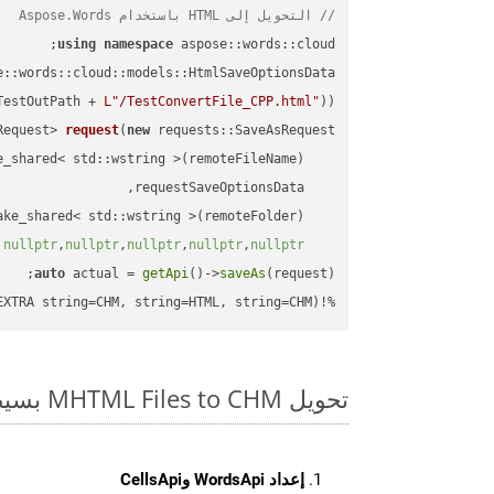
// التحويل إلى HTML باستخدام Aspose.Words
using
namespace
 aspose::words::cloud;

TestOutPath + 
L"/TestConvertFile_CPP.html"
));

Request> 
request
(
new
)
nullptr
,
nullptr
,
nullptr
,
nullptr
,
nullptr
auto
 actual = 
getApi
()->
saveAs
%!(EXTRA string=CHM, string=HTML, string=CHM)
تحويل MHTML Files to CHM بسيط على SDK C++
إعداد WordsApi وCellsApi