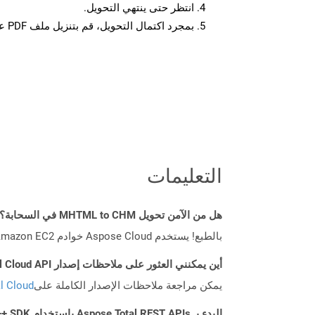
انتظر حتى ينتهي التحويل.
بمجرد اكتمال التحويل، قم بتنزيل ملف PDF على جهازك.
التعليمات
هل من الآمن تحويل MHTML to CHM في السحابة؟
بالطبع! يستخدم Aspose Cloud خوادم Amazon EC2 السحابية التي تضمن أمان الخدمة ومرونتها. يرجى قراءة المزيد عن الممارسات الأمنية في Aspose.
أين يمكنني العثور على ملاحظات إصدار Aspose.Total Cloud API لـ C++؟
يمكن مراجعة ملاحظات الإصدار الكاملة على
tal Cloud
البدء بـ Aspose.Total REST APIs باستخدام C++ SDK: دليل المبتدئين