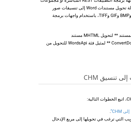
CHM. سواء من خلال مكالمات واجهة برمجة التطبيقات REST المباشرة أو مجموعات
أدوات تطوير البرامج، يمكنك بسهولة تحويل مستندات Word إلى تنسيقات صور
متعددة، بما في ذلك JPEG وPNG وBMP وGIF وTIFF، باستخدام واجهات برمجة
* لتحويل MHTML مستند
استدعاء طريقة ** ConvertDocument ** لمثيل فئة WordsApi للتحويل من
ى تنسيق CHM
 CHM”
.
U لصفحة الويب التي ترغب في تحويلها إلى مربع الإدخال