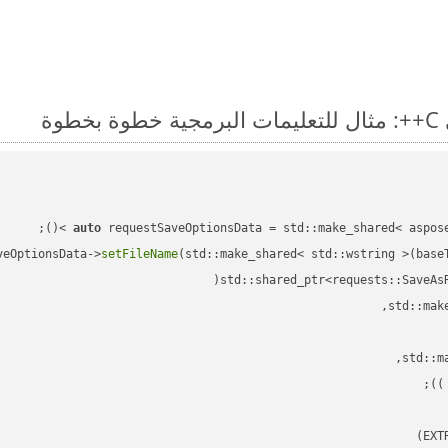
auto
veOptionsData->
setFileName
(std::make_shared< std::wstring >(base
std::shared_ptr<requests::SaveAs
;

 )