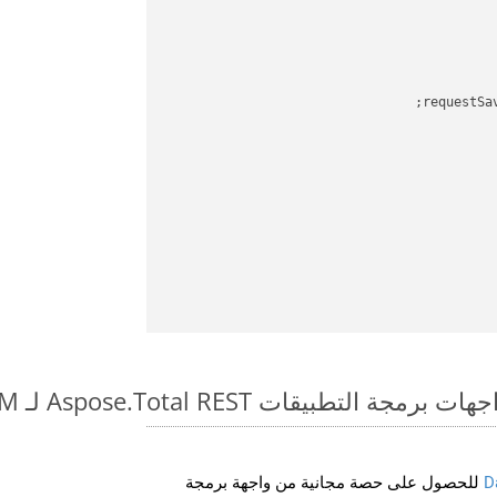
requestSa
بيقات Aspose.Total REST لـ MHTML to CHM
D
للحصول على حصة مجانية من واجهة برمجة