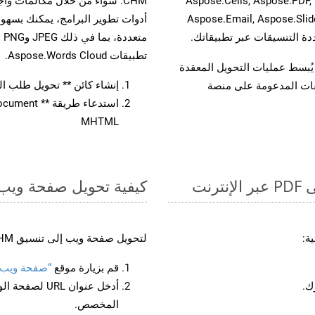
واجهات برمجة تطبيقات Aspose.Total الأخرى، مثل Aspose.Cells, Aspose.PDF,
Aspose.Email, Aspose.Slid
تطبيقات Aspose.Words Cloud.
لفات، مما يُبسط عمليات التحويل المعقدة
إنشاء كائن ** تحويل طلب المستند *
يقات المدعومة على منصة
MHTML
كيفية تحويل صفحة ويب إل
ة:
لتحويل صفحة ويب إلى تنسيق CHM، اتبع الخطوات التالية:
قم بزيارة موقع
“صفحة ويب إلى
أدخل عنوان RL
المخصص.