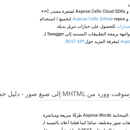
احصل على Aspose.Words و Aspose.Cells Cloud SDKs لشفرة مصدر C++
و
Aspose.Cells GitHub
repos لتجميع / استخدام
صدارات
للحصول على خيارات تنزيل بديلة.
Aspo
لمعرفة المزيد حول
REST API
.
لى صيغ صور - دليل خطوة بخطوة
توفر مجموعة أدوات تطوير البرامج السحابية Aspose.Words طرقًا سريعة ومباشرة
MS Word إلى تنسيقات صور مختلفة، تمامًا كما فعلنا أعلاه بالنسبة لـ