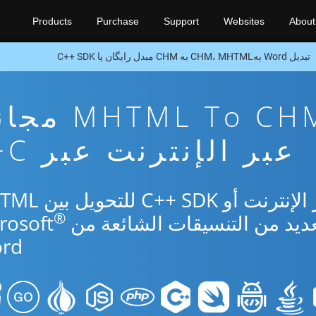
Products
Purchase
Support
Websites
About
تبدیل Word بهCHM، MHTML به CHM مبدل رایگان یا C++ SDK
تطبيق تحويل ML To CHM
عبر الإنترنت عبر C++
استخدم التطبيق المجاني عبر الإنترنت
®
rd.