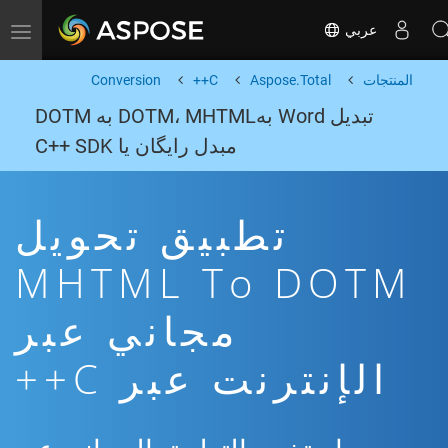
عربي
Toggle navigation
المنتجات
Aspose.Total
C++
Conversion
تبدیل Word بهDOTM، MHTML به DOTM
مبدل رایگان یا C++ SDK
تطبيق تحويل
MHTML To DOTM
مجاني عبر
الإنترنت عبر C++