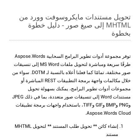
تحويل مستندات مايكروسوفت وورد من
MHTML إلى صيغ صور - دليل خطوة
بخطوة
توفر مجموعة أدوات تطوير البرامج السحابية Aspose.Words
طرقًا سريعة ومباشرة لتحويل ملفات MS Word إلى تنسيقات
صور مختلفة، تمامًا كما فعلنا أعلاه بالنسبة لـ DOTM. سواء من
خلال مكالمات واجهة برمجة التطبيقات REST المباشرة أو
مجموعات أدوات تطوير البرامج، يمكنك بسهولة تحويل
مستندات Word إلى تنسيقات صور متعددة، بما في ذلك JPEG
وPNG وBMP وGIF وTIFF، باستخدام واجهات برمجة تطبيقات
Aspose.Words Cloud.
إنشاء كائن ** تحويل طلب المستند ** لتحويل MHTML
مستند