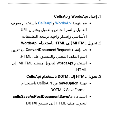
إعداد WordsApi وCellsApi
قم بتهيئة
WordsApi
و
CellsApi
باستخدام معرف
العميل والسر الخاص بالعميل وعنوان URL
الأساسي وإصدار واجهة برمجة التطبيقات
تحويل MHTML إلى HTML باستخدام WordsApi
قم بإنشاء
ConvertDocumentRequest
مع تعيين
اسم الملف المحلي والتنسيق على HTML.
استخدم WordsApi لتحويل مستند MHTML إلى
HTML.
تحويل HTML إلى DOTM باستخدام CellsApi
تهيئة
SaveOption
من CellsAPI باستخدام
SaveFormat كـ DOTM
استدعاء
cellsSaveAsPostDocumentSaveAs
لتحويل ملف HTML إلى تنسيق
DOTM