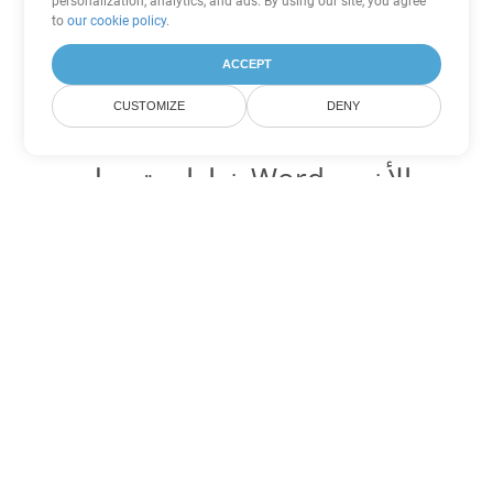
personalization, analytics, and ads. By using our site, you agree
to
our cookie policy
.
ACCEPT
CUSTOMIZE
DENY
خيارات تحويل Word الأخرى
تحويل MHTML إلى DOC
DOC:
Microsoft Word Binary Format
تحويل MHTML إلى DOT
DOT:
Microsoft Word Template Files
تحويل MHTML إلى DOCX
DOCX:
Office 2007+ Word Document