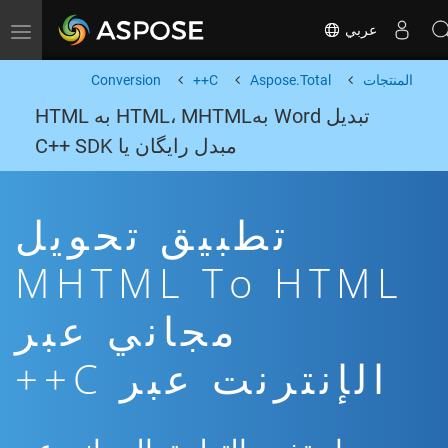
عربي
Toggle navigation
المنتجات
Aspose.Total
C++
Conversion
تبدیل Word بهHTML، MHTML به HTML
مبدل رایگان یا C++ SDK
تطبيق تحويل
MHTML To HTML
مجاني عبر
الإنترنت عبر C++