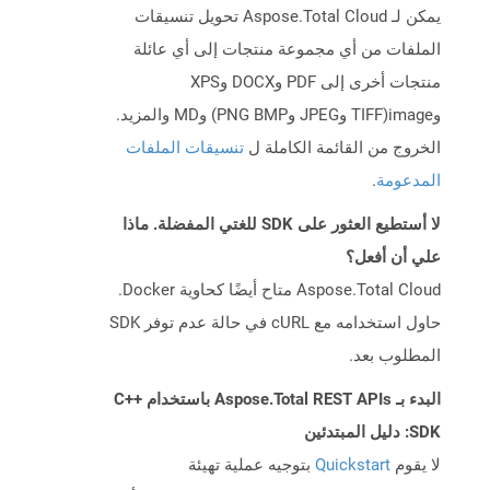
يمكن لـ Aspose.Total Cloud تحويل تنسيقات
الملفات من أي مجموعة منتجات إلى أي عائلة
منتجات أخرى إلى PDF وDOCX وXPS
وimage(TIFF وJPEG وPNG BMP) وMD والمزيد.
الخروج من القائمة الكاملة ل
تنسيقات الملفات
المدعومة
.
لا أستطيع العثور على SDK للغتي المفضلة. ماذا
علي أن أفعل؟
Aspose.Total Cloud متاح أيضًا كحاوية Docker.
حاول استخدامه مع cURL في حالة عدم توفر SDK
المطلوب بعد.
البدء بـ Aspose.Total REST APIs باستخدام C++
SDK: دليل المبتدئين
لا يقوم
Quickstart
بتوجيه عملية تهيئة