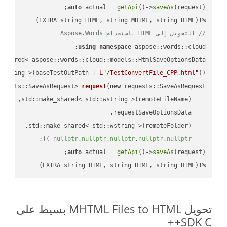
auto
 actual = 
getApi
()->
saveAs
%!(EXTRA string=HTML, string=MHTML, string=HTML)

// التحويل إلى HTML باستخدام Aspose.Words
using
namespace
 aspose::words::cloud;

wstring >(baseTestOutPath + 
L"/TestConvertFile_CPP.html"
));

quests::SaveAsRequest> 
request
(
new
;

 ))
nullptr
,
nullptr
,
nullptr
,
nullptr
,
nullptr
auto
 actual = 
getApi
()->
saveAs
%!(EXTRA string=HTML, string=HTML, string=HTML)
تحويل MHTML Files to HTML بسيط على
SDK C++