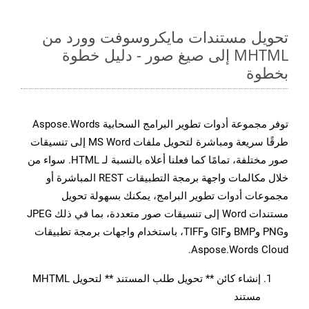
تحويل مستندات مايكروسوفت وورد من
MHTML إلى صيغ صور - دليل خطوة
بخطوة
توفر مجموعة أدوات تطوير البرامج السحابية Aspose.Words
طرقًا سريعة ومباشرة لتحويل ملفات MS Word إلى تنسيقات
صور مختلفة، تمامًا كما فعلنا أعلاه بالنسبة لـ HTML. سواء من
خلال مكالمات واجهة برمجة التطبيقات REST المباشرة أو
مجموعات أدوات تطوير البرامج، يمكنك بسهولة تحويل
مستندات Word إلى تنسيقات صور متعددة، بما في ذلك JPEG
وPNG وBMP وGIF وTIFF، باستخدام واجهات برمجة تطبيقات
Aspose.Words Cloud.
إنشاء كائن ** تحويل طلب المستند ** لتحويل MHTML
مستند