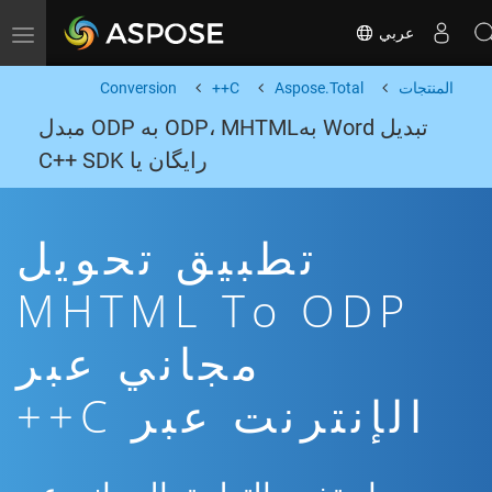
عربي
Toggle navigation
المنتجات
Aspose.Total
C++
Conversion
تبدیل Word بهODP، MHTML به ODP مبدل
رایگان یا C++ SDK
تطبيق تحويل
MHTML To ODP
مجاني عبر
الإنترنت عبر C++