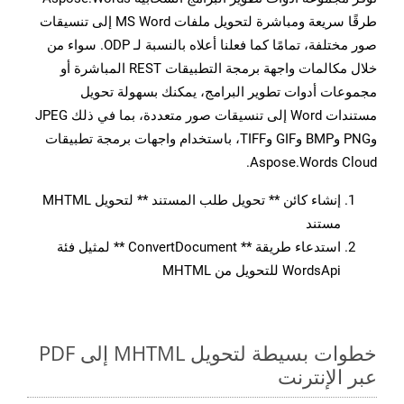
طرقًا سريعة ومباشرة لتحويل ملفات MS Word إلى تنسيقات
صور مختلفة، تمامًا كما فعلنا أعلاه بالنسبة لـ ODP. سواء من
خلال مكالمات واجهة برمجة التطبيقات REST المباشرة أو
مجموعات أدوات تطوير البرامج، يمكنك بسهولة تحويل
مستندات Word إلى تنسيقات صور متعددة، بما في ذلك JPEG
وPNG وBMP وGIF وTIFF، باستخدام واجهات برمجة تطبيقات
Aspose.Words Cloud.
إنشاء كائن ** تحويل طلب المستند ** لتحويل MHTML
مستند
استدعاء طريقة ** ConvertDocument ** لمثيل فئة
WordsApi للتحويل من MHTML
خطوات بسيطة لتحويل MHTML إلى PDF
عبر الإنترنت