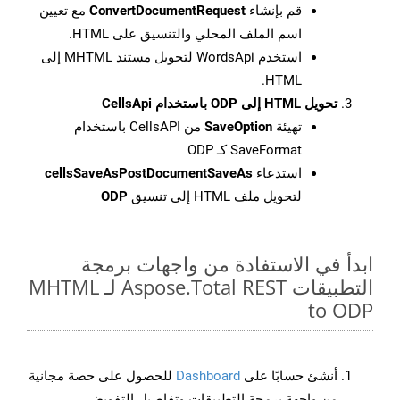
قم بإنشاء
ConvertDocumentRequest
مع تعيين
اسم الملف المحلي والتنسيق على HTML.
استخدم WordsApi لتحويل مستند MHTML إلى
HTML.
تحويل HTML إلى ODP باستخدام CellsApi
تهيئة
SaveOption
من CellsAPI باستخدام
SaveFormat كـ ODP
استدعاء
cellsSaveAsPostDocumentSaveAs
لتحويل ملف HTML إلى تنسيق
ODP
ابدأ في الاستفادة من واجهات برمجة
التطبيقات Aspose.Total REST لـ MHTML
to ODP
أنشئ حسابًا على
Dashboard
للحصول على حصة مجانية
من واجهة برمجة التطبيقات وتفاصيل التفويض