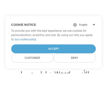
COOKIE NOTICE
To provide you with the best experience, we use cookies for
personalization, analytics, and ads. By using our site, you agree
to
our cookie policy
.
ACCEPT
CUSTOMIZE
DENY
خيارات تحويل Word الأخرى
تحويل MHTML إلى DOC
DOC:
Microsoft Word Binary Format
تحويل MHTML إلى DOT