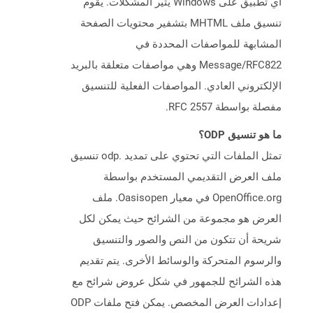
أي تطبيق على Windows يثير المشكلات. يقوم
تنسيق ملف MHTML بتشفير محتويات الصفحة
المشابهة للمواصفات المحددة في
Message/RFC822 وهي مواصفات متعلقة بالبريد
الإلكتروني العادي. المواصفات الفعلية للتنسيق
مفصلة بواسطة RFC 2557.
ما هو تنسيق ODP؟
تمثل الملفات التي تحتوي على تمديد .odp تنسيق
ملف العرض التقديمي المستخدم بواسطة
OpenOffice.org في معيار Oasisopen. ملف
العرض هو مجموعة من الشرائح حيث يمكن لكل
شريحة أن تتكون من النص والصور والتنسيق
والرسوم المتحركة والوسائط الأخرى. يتم تقديم
هذه الشرائح للجمهور في شكل عروض شرائح مع
إعدادات العرض المخصص. يمكن فتح ملفات ODP