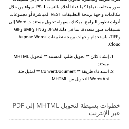
صور مختلفة، تمامًا كما فعلنا أعلاه بالنسبة لـ PS. سواء من خلال
مكالمات واجهة برمجة التطبيقات REST المباشرة أو مجموعات
أدوات تطوير البرامج، يمكنك بسهولة تحويل مستندات Word إلى
تنسيقات صور متعددة، بما في ذلك JPEG وPNG وBMP وGIF
وTIFF، باستخدام واجهات برمجة تطبيقات Aspose.Words
Cloud.
إنشاء كائن ** تحويل طلب المستند ** لتحويل MHTML
مستند
استدعاء طريقة ** ConvertDocument ** لمثيل فئة
WordsApi للتحويل من MHTML
خطوات بسيطة لتحويل MHTML إلى PDF
عبر الإنترنت