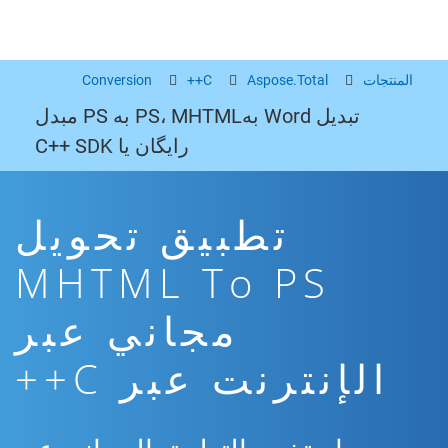
المنتجات
Aspose.Total
C++
Conversion
تبدیل Word بهPS، MHTML به PS مبدل
رایگان یا C++ SDK
تطبيق تحويل
MHTML To PS
مجاني عبر
الإنترنت عبر C++