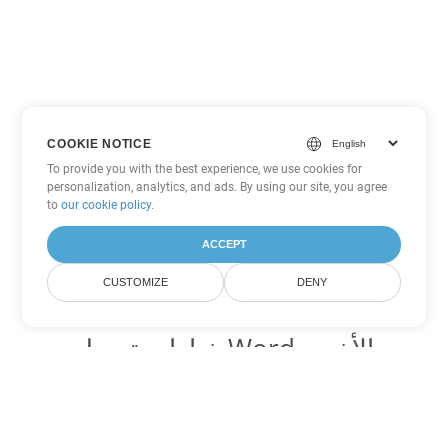
COOKIE NOTICE
To provide you with the best experience, we use cookies for
personalization, analytics, and ads. By using our site, you agree
to
our cookie policy
.
ACCEPT
CUSTOMIZE
DENY
خيارات تحويل Word الأخرى
تحويل MHTML إلى DOC
DOC:
Microsoft Word Binary Format