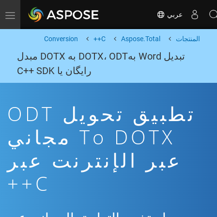
عربي
Toggle navigation
المنتجات
Aspose.Total
C++
Conversion
تبدیل Word بهDOTX، ODT به DOTX مبدل
رایگان یا C++ SDK
تطبيق تحويل ODT
To DOTX مجاني
عبر الإنترنت عبر
C++