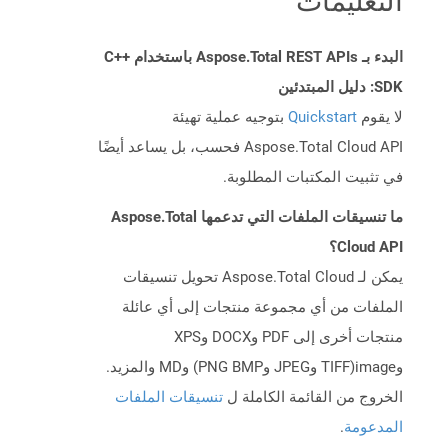
التعليمات
البدء بـ Aspose.Total REST APIs باستخدام C++
SDK: دليل المبتدئين
لا يقوم
Quickstart
بتوجيه عملية تهيئة
Aspose.Total Cloud API فحسب، بل يساعد أيضًا
في تثبيت المكتبات المطلوبة.
ما تنسيقات الملفات التي تدعمها Aspose.Total
Cloud API؟
يمكن لـ Aspose.Total Cloud تحويل تنسيقات
الملفات من أي مجموعة منتجات إلى أي عائلة
منتجات أخرى إلى PDF وDOCX وXPS
وimage(TIFF وJPEG وPNG BMP) وMD والمزيد.
الخروج من القائمة الكاملة ل
تنسيقات الملفات
المدعومة
.