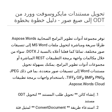
تحويل مستندات مايكروسوفت وورد من
ODT إلى صيغ صور - دليل خطوة بخطوة
توفر مجموعة أدوات تطوير البرامج السحابية Aspose.Words
طرقًا سريعة ومباشرة لتحويل ملفات MS Word إلى تنسيقات
صور مختلفة، تمامًا كما فعلنا أعلاه بالنسبة لـ DOTX. سواء من
خلال مكالمات واجهة برمجة التطبيقات REST المباشرة أو
مجموعات أدوات تطوير البرامج، يمكنك بسهولة تحويل
مستندات Word إلى تنسيقات صور متعددة، بما في ذلك JPEG
وPNG وBMP وGIF وTIFF، باستخدام واجهات برمجة تطبيقات
Aspose.Words Cloud.
إنشاء كائن ** تحويل طلب المستند ** لتحويل ODT
مستند
استدعاء طريقة ** ConvertDocument ** لمثيل فئة