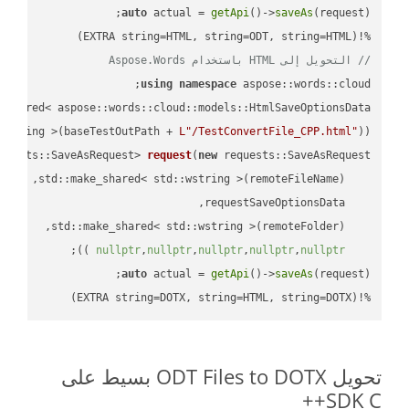
auto
 actual = 
getApi
()->
saveAs
%!(EXTRA string=HTML, string=ODT, string=HTML)

// التحويل إلى HTML باستخدام Aspose.Words
using
namespace
 aspose::words::cloud;

wstring >(baseTestOutPath + 
L"/TestConvertFile_CPP.html"
));

quests::SaveAsRequest> 
request
(
new
;

 ))
nullptr
,
nullptr
,
nullptr
,
nullptr
,
nullptr
auto
 actual = 
getApi
()->
saveAs
%!(EXTRA string=DOTX, string=HTML, string=DOTX)
تحويل ODT Files to DOTX بسيط على
SDK C++