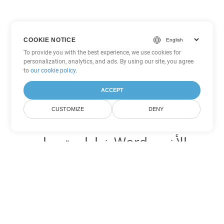
COOKIE NOTICE
To provide you with the best experience, we use cookies for
personalization, analytics, and ads. By using our site, you agree
to
our cookie policy
.
ACCEPT
CUSTOMIZE
DENY
خيارات تحويل Word الأخرى
تحويل ODT إلى DOC
DOC:
Microsoft Word Binary Format
تحويل ODT إلى DOT
DOT:
Microsoft Word Template Files