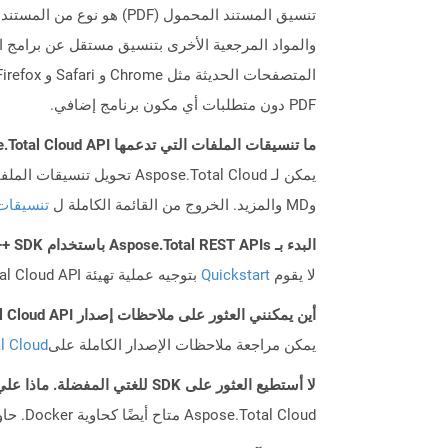
PDF دون متطلبات أي مكون برنامج إضافي.
ما تنسيقات الملفات التي تدعمها Aspose.Total Cloud API؟
وMD والمزيد. الخروج من القائمة الكاملة ل
تنسيقات
البدء بـ Aspose.Total REST APIs باستخدام C++ SDK: دليل المبتدئين
لا يقوم
Quickstart
بتوجيه عملية تهيئة Aspose.Total Cloud API فحسب، بل يساعد أيضًا في تثبيت المكتبات المطلوبة.
أين يمكنني العثور على ملاحظات إصدار Aspose.Total Cloud API لـ C++؟
يمكن مراجعة ملاحظات الإصدار الكاملة على
tal Cloud
لا أستطيع العثور على SDK للغتي المفضلة. ماذا علي أن أفعل؟
Aspose.Total Cloud متاح أيضًا كحاوية Docker. حاول استخدامه مع cURL في حالة عدم توفر SDK المطلوب بعد.