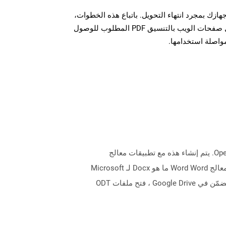
ل الملف PDF على جهازك بمجرد انتهاء التحويل. باتباع هذه الخطوات،
يمكنك بسهولة تحويل وتنزيل صفحات الويب بالتنسيق PDF المطلوب للوصول
مواصلة استخدامها.
ملفات ODT هي نوع المستندات التي تم إنشاؤها مع تطبيقات معالجة النصوص التي تستند إلى تنسيق ملف نصي OpenDocument. يتم إنشاء هذه مع تطبيقات معالج
النصوص مثل OpenOffice Conster المجاني ويمكنها الاحتفاظ بالمحتوى مثل النص والصور والكائنات والأنماط. ملف ODT هو معالج Word Word ما هو Docx لـ Microsoft
Word. يمكن للعديد من التطبيقات بما في ذلك مستندات Google و Google & Rsquo ؛ معالج النصوص المستند إلى الويب المضمّن في Google Drive ، فتح ملفات ODT