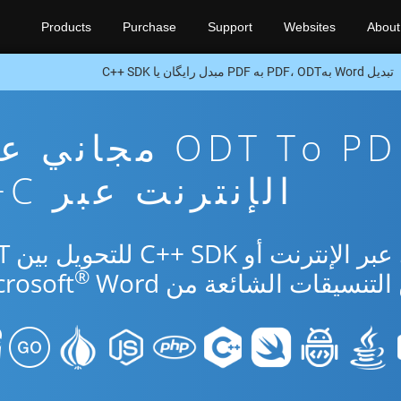
Products
Purchase
Support
Websites
About
تبدیل Word بهPDF، ODT به PDF مبدل رایگان یا C++ SDK
تطبيق تحويل ODT To PDF مجا
الإنترنت عبر C++
استخدم التطب
®
Word.