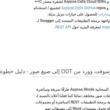
احصل على Aspose.Words و Aspose.Cells Cloud SDKs لشفرة مصدر C++
و
Aspose.Cells GitHub
repos لتجميع / استخدام
صدارات
للحصول على خيارات تنزيل بديلة.
Aspo
لمعرفة المزيد حول
REST API
.
لى صيغ صور - دليل خطوة بخطوة
توفر مجموعة أدوات تطوير البرامج السحابية Aspose.Words طرقًا سريعة ومباشرة
MS Word إلى تنسيقات صور مختلفة، تمامًا كما فعلنا أعلاه بالنسبة لـ
PDF. سواء من خلال مكالمات واجهة برمجة التطبيقات REST المباشرة أو مجموعات
أدوات تطوير البرامج، يمكنك بسهولة تحويل مستندات Word إلى تنسيقات صور