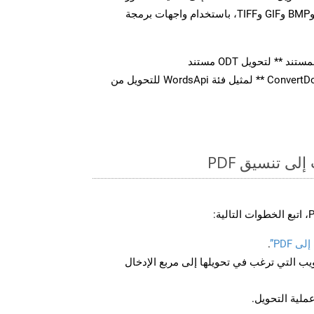
متعددة، بما في ذلك JPEG وPNG وBMP وGIF وTIFF، باستخدام واجهات برمجة
** لتحويل ODT مستند
استدعاء طريقة ** ConvertDocument ** لمثيل فئة WordsApi للتحويل من
ى تنسيق PDF
 PDF”
.
U لصفحة الويب التي ترغب في تحويلها إلى مربع الإدخال
عملية التحويل.