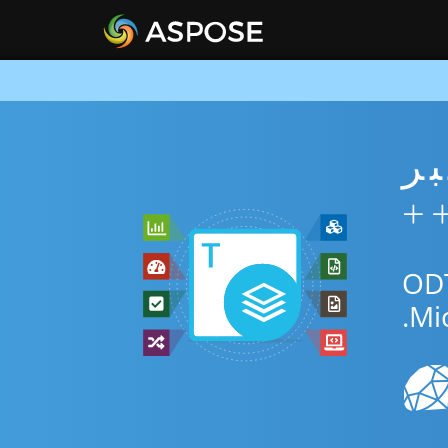
ني عبر
يق المجاني عبر الإنترنت أو C++ SDK للتحويل بين ODT