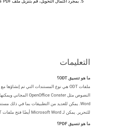
بمجرد اكتمال التحويل، قم بتنزيل ملف PDF على جهازك.
التعليمات
ما هو تنسيق ODT؟
للتحرير. يمكن لـ Microsoft Word أيضًا فتح ملفات ODT وحفظها في تنسيقات أخرى مثل DOC و DOCX.
ما هو تنسيق PDF؟