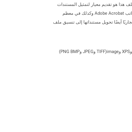
ات. كان الغرض من تنسيق الملف هذا هو تقديم معيار لتمثيل المستندات
والمواد المرجعية الأخرى بتنسيق مستقل عن برامج التطبيق والأجهزة وكذلك نظام التشغيل. يمكن فتح ملفات PDF في قارئ/كاتب Adobe Acrobat وكذلك في معظم
لبرامج المتوفرة تجاريًا أيضًا تحويل مستنداتها إلى تنسيق ملف
يمكن لـ Aspose.Total Cloud تحويل تنسيقات الملفات من أي مجموعة منتجات إلى أي عائلة منتجات أخرى إلى PDF وDOCX وXPS وimage(TIFF وJPEG وPNG BMP)