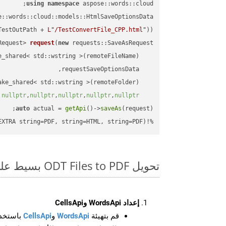
using
namespace
 aspose::words::cloud;

TestOutPath + 
L"/TestConvertFile_CPP.html"
));

Request> 
request
(
new
)
nullptr
,
nullptr
,
nullptr
,
nullptr
,
nullptr
auto
 actual = 
getApi
()->
saveAs
%!(EXTRA string=PDF, string=HTML, string=PDF)
تحويل ODT Files to PDF بسيط على SDK C++
إعداد WordsApi وCellsApi
قم بتهيئة
WordsApi
و
CellsApi
باستخدا