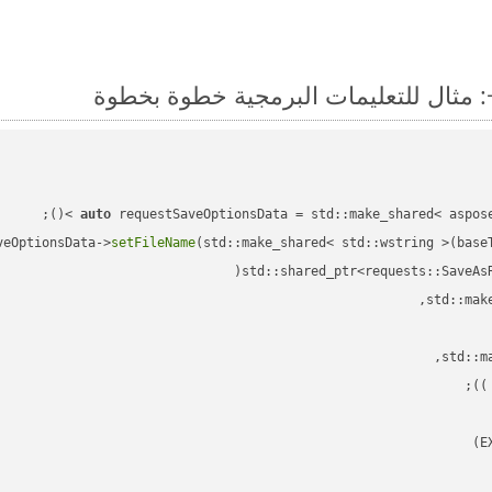
auto
veOptionsData->
setFileName
(std::make_shared< std::wstring >(base
std::shared_ptr<requests::SaveAs
;

 )