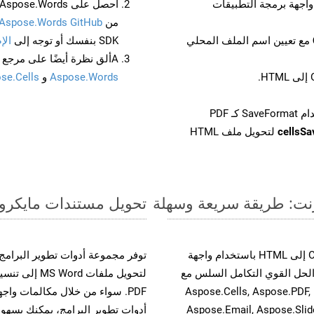
من
Aspose.Words GitHub
مع تعيين اسم الملف المحلي
SDK بنفسك أو توجه إلى
الإ
Aألق نظرة أيضًا على مرجع واجهة برمجة التطبيقات المستند إلى Swagger لـ
Aspose.Words
و
se.Cells
cellsS
لتحويل ملف HTML
تحويل مستندات مايكروسوفت وورد من ODT إ
حسّن سير عمل تحويل مستنداتك بتحويل ملفات ODT إلى HTML باستخدام واجهة
A القوية. يدعم هذا الحل القوي التكامل السلس مع
لتحويل ملفات 
واجهات برمجة تطبيقات Aspose.Total الأخرى، مثل Aspose.Cells, Aspose.PDF,
Aspose.Email, Aspose.Slid