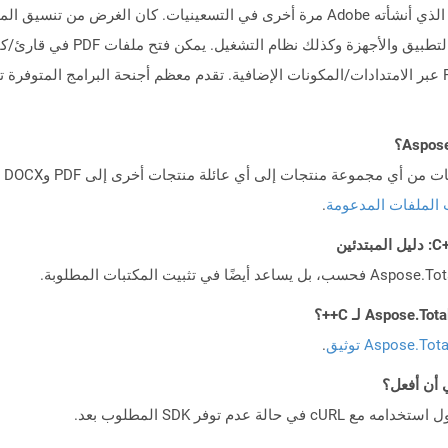
تنسيق المستند المحمول (PDF) هو نوع من المستند الذي أنشأته Adobe مرة أخرى في التسعيني
المتصفحات الحديثة مثل Chrome و Safari و Firefox عبر الامتدادات/المكونات الإضافية. تقدم معظم أجنحة ا
 الملفات المدعومة
.
Aspose.To توثيق
.