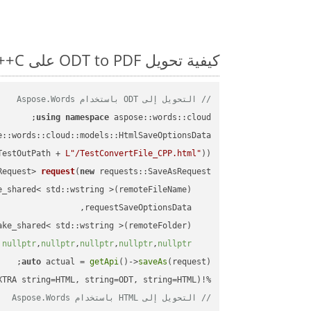
كيفية تحويل ODT to PDF على C++: مثال للتعليمات البرمجية خطوة بخطوة
// التحويل إلى ODT باستخدام Aspose.Words
using
namespace
 aspose::words::cloud;

TestOutPath + 
L"/TestConvertFile_CPP.html"
));

Request> 
request
(
new
)
nullptr
,
nullptr
,
nullptr
,
nullptr
,
nullptr
auto
 actual = 
getApi
()->
saveAs
%!(EXTRA string=HTML, string=ODT, string=HTML)

// التحويل إلى HTML باستخدام Aspose.Words