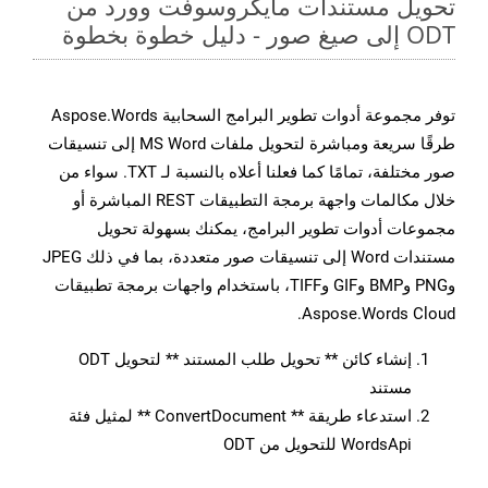
تحويل مستندات مايكروسوفت وورد من
ODT إلى صيغ صور - دليل خطوة بخطوة
توفر مجموعة أدوات تطوير البرامج السحابية Aspose.Words
طرقًا سريعة ومباشرة لتحويل ملفات MS Word إلى تنسيقات
صور مختلفة، تمامًا كما فعلنا أعلاه بالنسبة لـ TXT. سواء من
خلال مكالمات واجهة برمجة التطبيقات REST المباشرة أو
مجموعات أدوات تطوير البرامج، يمكنك بسهولة تحويل
مستندات Word إلى تنسيقات صور متعددة، بما في ذلك JPEG
وPNG وBMP وGIF وTIFF، باستخدام واجهات برمجة تطبيقات
Aspose.Words Cloud.
إنشاء كائن ** تحويل طلب المستند ** لتحويل ODT
مستند
استدعاء طريقة ** ConvertDocument ** لمثيل فئة
WordsApi للتحويل من ODT