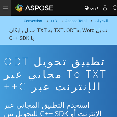
عربي
Toggle navigation
المنتجات
Aspose.Total
C++
Conversion
تبدیل Word بهTXT، ODT به TXT مبدل رایگان
یا C++ SDK
تطبيق تحويل ODT
To TXT مجاني عبر
الإنترنت عبر C++
استخدم التطبيق المجاني عبر
الإنترنت أو C++ SDK للتحويل بين