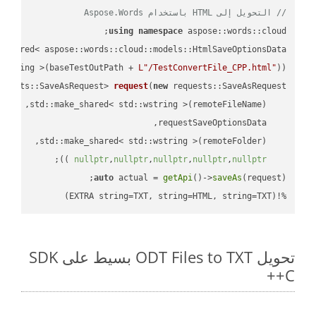
// التحويل إلى HTML باستخدام Aspose.Words
using
namespace
 aspose::words::cloud;

wstring >(baseTestOutPath + 
L"/TestConvertFile_CPP.html"
));

quests::SaveAsRequest> 
request
(
new
;

 ))
nullptr
,
nullptr
,
nullptr
,
nullptr
,
nullptr
auto
 actual = 
getApi
()->
saveAs
%!(EXTRA string=TXT, string=HTML, string=TXT)
تحويل ODT Files to TXT بسيط على SDK
C++