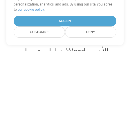
personalization, analytics, and ads. By using our site, you agree
to
our cookie policy
.
ACCEPT
CUSTOMIZE
DENY
خيارات تحويل Word الأخرى
تحويل ODT إلى DOC
DOC:
Microsoft Word Binary Format
تحويل ODT إلى DOT
DOT:
Microsoft Word Template Files
تحويل ODT إلى DOCX
DOCX:
Office 2007+ Word Document