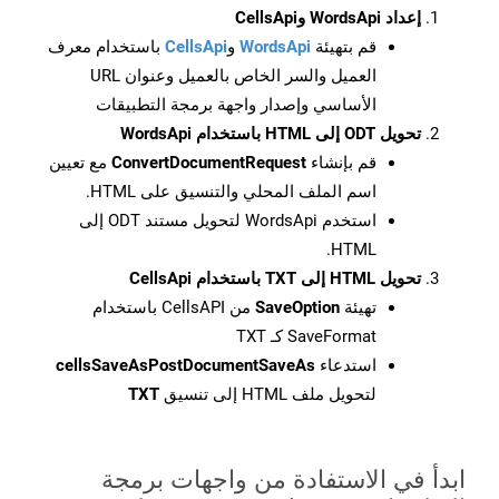
إعداد WordsApi وCellsApi
قم بتهيئة
WordsApi
و
CellsApi
باستخدام معرف
العميل والسر الخاص بالعميل وعنوان URL
الأساسي وإصدار واجهة برمجة التطبيقات
تحويل ODT إلى HTML باستخدام WordsApi
قم بإنشاء
ConvertDocumentRequest
مع تعيين
اسم الملف المحلي والتنسيق على HTML.
استخدم WordsApi لتحويل مستند ODT إلى
HTML.
تحويل HTML إلى TXT باستخدام CellsApi
تهيئة
SaveOption
من CellsAPI باستخدام
SaveFormat كـ TXT
استدعاء
cellsSaveAsPostDocumentSaveAs
لتحويل ملف HTML إلى تنسيق
TXT
ابدأ في الاستفادة من واجهات برمجة