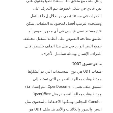
يمثل ملف مع ملحق .txt مستندًا نصيًا يحتوي على
نص عادي في شكل خطوط. يتم التعرف على
الفقرات في مستند نصي من خلال إرجاع النقل
وتستخدم لترتيب أفضل لمحتويات الملفات. يمكن
فتح مستند نصي قياسي في أي محرر نصوص أو
تطبيق معالجة النصوص على أنظمة تشغيل مختلفة.
جميع النص الوارد في مثل هذا الملف بتنسيق قابل
للقراءة الإنسان ويمثله تسلسل الأحرف.
ما هو تنسيق ODT؟
ملفات ODT هي نوع المستندات التي تم إنشاؤها
مع تطبيقات معالجة النصوص التي تستند إلى
تنسيق ملف نصي OpenDocument. يتم إنشاء هذه
مع تطبيقات معالج النصوص مثل OpenOffice
Conster المجاني ويمكنها الاحتفاظ بالمحتوى مثل
النص والصور والكائنات والأنماط. ملف ODT هو