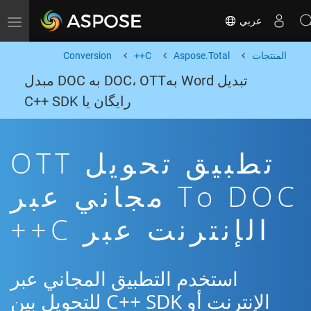
عربي
Toggle navigation
المنتجات
Aspose.Total
C++
Conversion
تبدیل Word بهDOC، OTT به DOC مبدل
رایگان یا C++ SDK
تطبيق تحويل OTT
To DOC مجاني عبر
الإنترنت عبر C++
استخدم التطبيق المجاني عبر
الإنترنت أو C++ SDK للتحويل بين