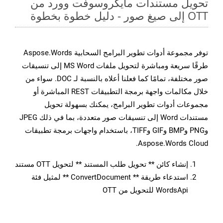
تحويل مستندات مايكروسوفت وورد من
OTT إلى صيغ صور - دليل خطوة بخطوة
توفر مجموعة أدوات تطوير البرامج السحابية Aspose.Words
طرقًا سريعة ومباشرة لتحويل ملفات MS Word إلى تنسيقات
صور مختلفة، تمامًا كما فعلنا أعلاه بالنسبة لـ DOC. سواء من
خلال مكالمات واجهة برمجة التطبيقات REST المباشرة أو
مجموعات أدوات تطوير البرامج، يمكنك بسهولة تحويل
مستندات Word إلى تنسيقات صور متعددة، بما في ذلك JPEG
وPNG وBMP وGIF وTIFF، باستخدام واجهات برمجة تطبيقات
Aspose.Words Cloud.
إنشاء كائن ** تحويل طلب المستند ** لتحويل OTT مستند
استدعاء طريقة ** ConvertDocument ** لمثيل فئة
WordsApi للتحويل من OTT