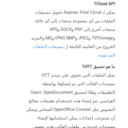
Cloud API؟
يمكن لـ Aspose.Total Cloud تحويل تنسيقات
الملفات من أي مجموعة منتجات إلى أي عائلة
منتجات أخرى إلى PDF وDOCX وXPS
وimage(TIFF وJPEG وPNG BMP) وMD والمزيد.
الخروج من القائمة الكاملة ل
تنسيقات الملفات
المدعومة
.
ما هو تنسيق OTT؟
تمثل الملفات التي تحتوي على تمديد OTT
مستندات القالب التي تم إنشاؤها بواسطة
التطبيقات وفقًا لتنسيق Oasis 'OpenDocument
القياسي. يتم إنشاء هذه باستخدام تطبيقات معالج
النصوص مثل OpenOffice Conster المجاني ويمكن
أن تستوعب إعدادات يمكن استخدامها لإنشاء
مستندات جديدة من ملفات القالب هذه. تتضمن