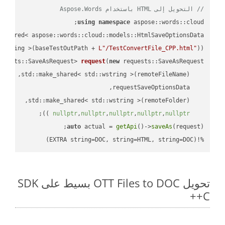
// التحويل إلى HTML باستخدام Aspose.Words
using
namespace
 aspose::words::cloud;

wstring >(baseTestOutPath + 
L"/TestConvertFile_CPP.html"
));

quests::SaveAsRequest> 
request
(
new
;

 ))
nullptr
,
nullptr
,
nullptr
,
nullptr
,
nullptr
auto
 actual = 
getApi
()->
saveAs
%!(EXTRA string=DOC, string=HTML, string=DOC)
تحويل OTT Files to DOC بسيط على SDK
C++