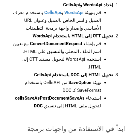
إعداد WordsApi وCellsApi
قم بتهيئة
WordsApi
و
CellsApi
باستخدام معرف
العميل والسر الخاص بالعميل وعنوان URL
الأساسي وإصدار واجهة برمجة التطبيقات
تحويل OTT إلى HTML باستخدام WordsApi
قم بإنشاء
ConvertDocumentRequest
مع تعيين
اسم الملف المحلي والتنسيق على HTML.
استخدم WordsApi لتحويل مستند OTT إلى
HTML.
تحويل HTML إلى DOC باستخدام CellsApi
تهيئة
SaveOption
من CellsAPI باستخدام
SaveFormat كـ DOC
استدعاء
cellsSaveAsPostDocumentSaveAs
لتحويل ملف HTML إلى تنسيق
DOC
ابدأ في الاستفادة من واجهات برمجة