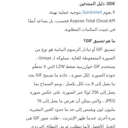
SDK: دليل المبتدئين
لا يقوم
Quickstart
بتوجيه عملية تهيئة
Aspose.Total Cloud API فحسب، بل يساعد أيضًا
في تثبيت المكتبات المطلوبة.
ما هو تنسيق GIF؟
تنسيق GIF أو تبادل الرسوم البيانية هو نوع من
الصورة المضغوطة للغاية. مملوكة لـ Unisys ،
يستخدم GIF خوارزمية ضغط LZW التي لا تحطّم
جودة الصورة. لكل صورة ، عادة ما تسمح GIF بحد
ما يصل إلى 8 بت لكل بكسل ، ويتم السماح بما
يصل إلى 256 لونًا عبر الصورة. على عكس صورة
JPEG ، والتي يمكن أن تعرض ما يصل إلى 16
مليون لون ويلمس إلى حد ما حدود العين البشرية.
مرة أخرى عندما ظهر الإنترنت ، ظلت صور GIF هي
الخيار الأفضل لأنها تتطلب عرض النطاق الترددي