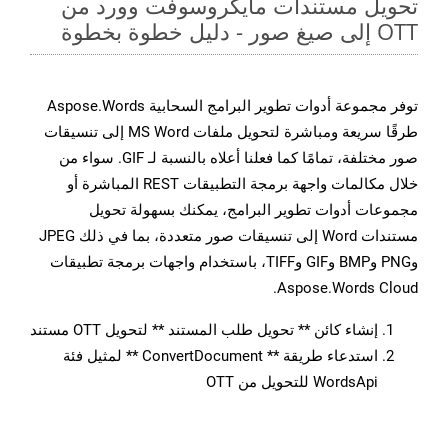
تحويل مستندات مايكروسوفت وورد من
OTT إلى صيغ صور - دليل خطوة بخطوة
توفر مجموعة أدوات تطوير البرامج السحابية Aspose.Words
طرقًا سريعة ومباشرة لتحويل ملفات MS Word إلى تنسيقات
صور مختلفة، تمامًا كما فعلنا أعلاه بالنسبة لـ GIF. سواء من
خلال مكالمات واجهة برمجة التطبيقات REST المباشرة أو
مجموعات أدوات تطوير البرامج، يمكنك بسهولة تحويل
مستندات Word إلى تنسيقات صور متعددة، بما في ذلك JPEG
وPNG وBMP وGIF وTIFF، باستخدام واجهات برمجة تطبيقات
Aspose.Words Cloud.
إنشاء كائن ** تحويل طلب المستند ** لتحويل OTT مستند
استدعاء طريقة ** ConvertDocument ** لمثيل فئة
WordsApi للتحويل من OTT