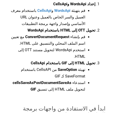
إعداد WordsApi وCellsApi
قم بتهيئة
WordsApi
و
CellsApi
باستخدام معرف
العميل والسر الخاص بالعميل وعنوان URL
الأساسي وإصدار واجهة برمجة التطبيقات
تحويل OTT إلى HTML باستخدام WordsApi
قم بإنشاء
ConvertDocumentRequest
مع تعيين
اسم الملف المحلي والتنسيق على HTML.
استخدم WordsApi لتحويل مستند OTT إلى
HTML.
تحويل HTML إلى GIF باستخدام CellsApi
تهيئة
SaveOption
من CellsAPI باستخدام
SaveFormat كـ GIF
استدعاء
cellsSaveAsPostDocumentSaveAs
لتحويل ملف HTML إلى تنسيق
GIF
ابدأ في الاستفادة من واجهات برمجة