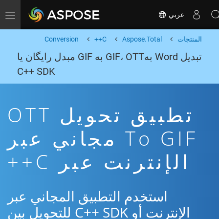
عربي
Toggle navigation
المنتجات
Aspose.Total
C++
Conversion
تبدیل Word بهGIF، OTT به GIF مبدل رایگان یا
C++ SDK
تطبيق تحويل OTT
To GIF مجاني عبر
الإنترنت عبر C++
استخدم التطبيق المجاني عبر
الإنترنت أو C++ SDK للتحويل بين