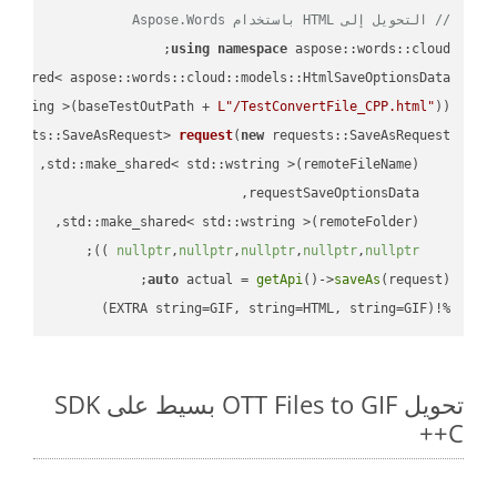
// التحويل إلى HTML باستخدام Aspose.Words
using
namespace
 aspose::words::cloud;

wstring >(baseTestOutPath + 
L"/TestConvertFile_CPP.html"
));

quests::SaveAsRequest> 
request
(
new
;

 ))
nullptr
,
nullptr
,
nullptr
,
nullptr
,
nullptr
auto
 actual = 
getApi
()->
saveAs
%!(EXTRA string=GIF, string=HTML, string=GIF)
تحويل OTT Files to GIF بسيط على SDK
C++