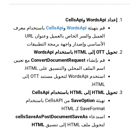
إعداد WordsApi وCellsApi
قم بتهيئة
WordsApi
و
CellsApi
باستخدام معرف
العميل والسر الخاص بالعميل وعنوان URL
الأساسي وإصدار واجهة برمجة التطبيقات
تحويل OTT إلى HTML باستخدام WordsApi
قم بإنشاء
ConvertDocumentRequest
مع تعيين
اسم الملف المحلي والتنسيق على HTML.
استخدم WordsApi لتحويل مستند OTT إلى
HTML.
تحويل HTML إلى HTML باستخدام CellsApi
تهيئة
SaveOption
من CellsAPI باستخدام
SaveFormat كـ HTML
استدعاء
cellsSaveAsPostDocumentSaveAs
لتحويل ملف HTML إلى تنسيق
HTML