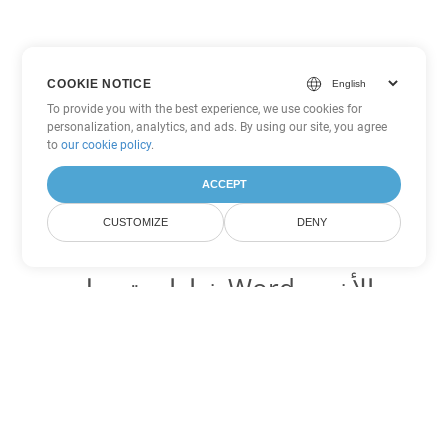
COOKIE NOTICE
To provide you with the best experience, we use cookies for
personalization, analytics, and ads. By using our site, you agree
to
our cookie policy
.
ACCEPT
CUSTOMIZE
DENY
خيارات تحويل Word الأخرى
تحويل OTT إلى DOC
DOC:
Microsoft Word Binary Format
تحويل OTT إلى DOT