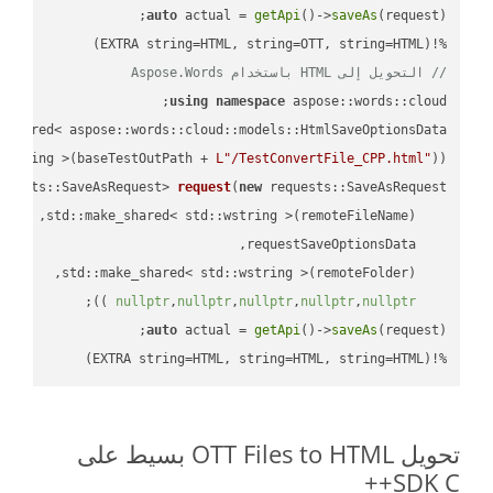
auto
 actual = 
getApi
()->
saveAs
%!(EXTRA string=HTML, string=OTT, string=HTML)

// التحويل إلى HTML باستخدام Aspose.Words
using
namespace
 aspose::words::cloud;

wstring >(baseTestOutPath + 
L"/TestConvertFile_CPP.html"
));

quests::SaveAsRequest> 
request
(
new
;

 ))
nullptr
,
nullptr
,
nullptr
,
nullptr
,
nullptr
auto
 actual = 
getApi
()->
saveAs
%!(EXTRA string=HTML, string=HTML, string=HTML)
تحويل OTT Files to HTML بسيط على
SDK C++