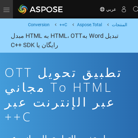
عربي
Toggle navigation
المنتجات
Aspose.Total
C++
Conversion
تبدیل Word بهHTML، OTT به HTML مبدل
رایگان یا C++ SDK
تطبيق تحويل OTT
To HTML مجاني
عبر الإنترنت عبر
C++