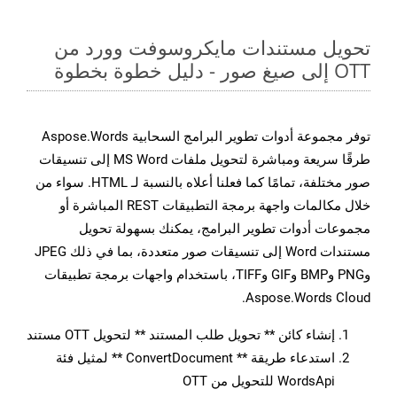
تحويل مستندات مايكروسوفت وورد من
OTT إلى صيغ صور - دليل خطوة بخطوة
توفر مجموعة أدوات تطوير البرامج السحابية Aspose.Words
طرقًا سريعة ومباشرة لتحويل ملفات MS Word إلى تنسيقات
صور مختلفة، تمامًا كما فعلنا أعلاه بالنسبة لـ HTML. سواء من
خلال مكالمات واجهة برمجة التطبيقات REST المباشرة أو
مجموعات أدوات تطوير البرامج، يمكنك بسهولة تحويل
مستندات Word إلى تنسيقات صور متعددة، بما في ذلك JPEG
وPNG وBMP وGIF وTIFF، باستخدام واجهات برمجة تطبيقات
Aspose.Words Cloud.
إنشاء كائن ** تحويل طلب المستند ** لتحويل OTT مستند
استدعاء طريقة ** ConvertDocument ** لمثيل فئة
WordsApi للتحويل من OTT