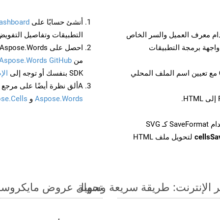
أنشئ حسابًا على
ashboard
م معرف العميل والسر الخاص
التطبيقات وتفاصيل التفويض
من
Aspose.Words GitHub
مع تعيين اسم الملف المحلي
SDK بنفسك أو توجه إلى
الإ
Aألق نظرة أيضًا على مرجع واجهة برمجة التطبيقات المستند إلى Swagger لـ
Aspose.Words
و
se.Cells
cellsS
لتحويل ملف HTML
تحويل عروض مايكروسوفت باوربوينت الت