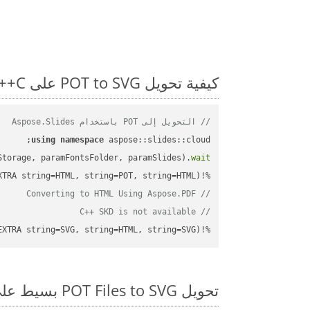
كيفية تحويل POT to SVG على C++: مثال للتعليمات البرمجية خطوة بخطوة
// التحويل إلى POT باستخدام Aspose.Slides
using
namespace
Storage, paramFontsFolder, paramSlides).
wait
%!(EXTRA string=HTML, string=POT, string=HTML)

// Converting to HTML Using Aspose.PDF
// C++ SKD is not available
%!(EXTRA string=SVG, string=HTML, string=SVG)
تحويل POT Files to SVG بسيط على SDK C++