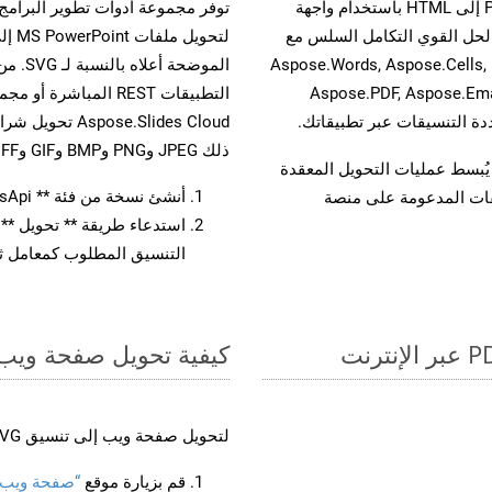
حسّن سير عمل تحويل مستنداتك بتحويل ملفات POT إلى HTML باستخدام واجهة
A القوية. يدعم هذا الحل القوي التكامل السلس مع
لتحو
واجهات برمجة تطبيقات Aspose.Total الأخرى، مثل Aspose.Words, Aspose.Cells,
الموضح
Aspose.PDF, Aspose.Ema
ذلك JPEG وPNG وBMP وGIF وTIFF.
لفات، مما يُبسط عمليات التحويل المعقدة
أنشئ نسخة من فئة ** SlidesApi ** لتحويل مستند POT
يقات المدعومة على منصة
التنسيق المطلوب كمعامل ثا
كيفية تحويل صفحة ويب إل
لتحويل صفحة ويب إلى تنسيق SVG، اتبع الخطوات التالية:
قم بزيارة موقع
“صفحة ويب إلى