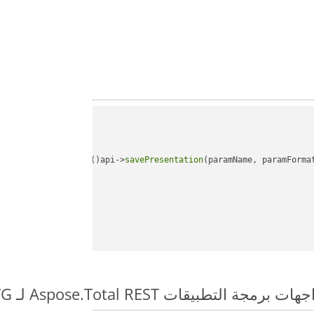
api->
savePresentation
(paramName, paramForma
طبيقات Aspose.Total REST لـ POT to SVG