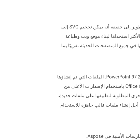
ملف SVG هو ملف رسومات متجه قياسي يستخدم تنسيق نص يعتمد على XML لوصف مظهر الصورة. تشير الكلمة القابلة للتطوير إلى حقيقة أنه يمكن تحجيم SVG إلى
كثر استخدامًا لبناء موقع ويب وطباعة
ق قابلية التوسع. لا يمكن استخدام التنسيق إلا للرسومات ثنائية الأبعاد. يمكن مشاهدة ملفات SVG/فتحها في جميع المتصفحات الحديثة تقريبًا بما
تمثل الملفات التي تحتوي على .POT Extension ملفات قالب Microsoft PowerPoint التي تم إنشاؤها بواسطة إصدارات PowerPoint 97-2003. الملفات التي تم إنشاؤها
باستخدام هذه الإصدارات من Microsoft PowerPoint بتنسيق ثنائي مقارنة بتلك التي تم إنشاؤها في تنسيقات ملف Office OpenXML باستخدام الإصدارات الأعلى من
 الأخرى المطلوبة لتطبيقها على ملفات جديدة.
ن أجل إنشاء ملفات قالب جاهزة للاستخدام