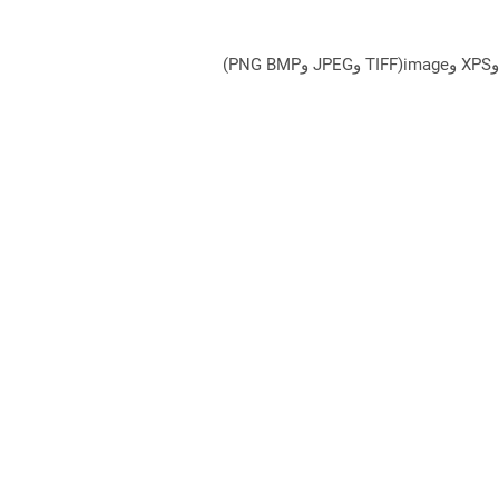
يمكن لـ Aspose.Total Cloud تحويل تنسيقات الملفات من أي مجموعة منتجات إلى أي عائلة منتجات أخرى إلى PDF وDOCX وXPS وimage(TIFF وJPEG وPNG BMP)