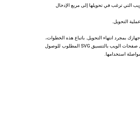
U لصفحة الويب التي ترغب في تحويلها إلى مربع الإدخال
عملية التحويل.
ل الملف SVG على جهازك بمجرد انتهاء التحويل. باتباع هذه الخطوات،
يمكنك بسهولة تحويل وتنزيل صفحات الويب بالتنسيق SVG المطلوب للوصول
مواصلة استخدامها.