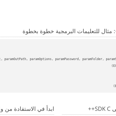
t, paramOutPath, paramOptions, paramPassword, paramFolder, param
ابدأ في الاستفادة من واجهات برمجة الت