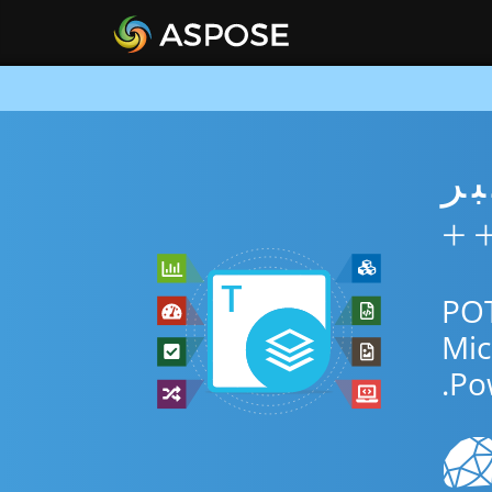
ني عبر
طبيق المجاني عبر الإنترنت أو C++ SDK للتحويل بين POT
Po