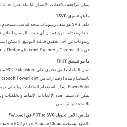
يمكن مراجعة ملاحظات الإصدار الكاملة على
tal Cloud
ما هو تنسيق SVG؟
أحجام مختلفة دون فقدان أي جودة. الوصف القائم على
في ذلك Chrome و Internet Explorer و Firefox و Safari.
ما هو تنسيق POT؟
PowerPoint. يمكن استخدام الملفات ، وبال
يمكن أن تشمل هذه الإعدادات الأنماط والخلفيات ولو
للاستخدام الرسمي.
هل من الآمن تحويل POT to SVG في السحابة؟
بالطبع! يستخدم Aspose Cloud خوادم Amazon EC2 السحابية التي تضمن أمان الخدمة ومرونتها. يرجى قراءة المزيد عن الممارسات الأمنية في Aspose.