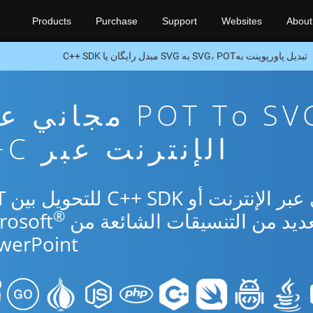
Products
Purchase
Support
Websites
About
تبدیل پاورپوینت بهSVG، POT به SVG مبدل رایگان یا C++ SDK
تطبيق تحويل POT To SVG مجا
الإنترنت عبر C++
استخدم الت
®
werPoint.