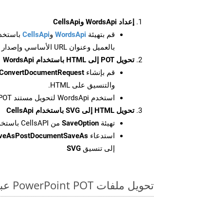
إعداد WordsApi وCellsApi
قم بتهيئة
WordsApi
و
CellsApi
باستخدا
بالعميل وعنوان URL الأساسي وإصدار واجهة برمجة التطبيقات
تحويل POT إلى HTML باستخدام WordsApi
قم بإنشاء
ConvertDocumentRequest
والتنسيق على HTML.
استخدم WordsApi لتحويل مستند POT إلى HTML.
تحويل HTML إلى SVG باستخدام CellsApi
تهيئة
SaveOption
من CellsAPI باستخدام SaveFormat كـ SVG
استدعاء
aveAsPostDocumentSaveAs
إلى تنسيق
SVG
تحويل ملفات PowerPoint POT عبر الإنترنت: طريقة سريعة وسهلة