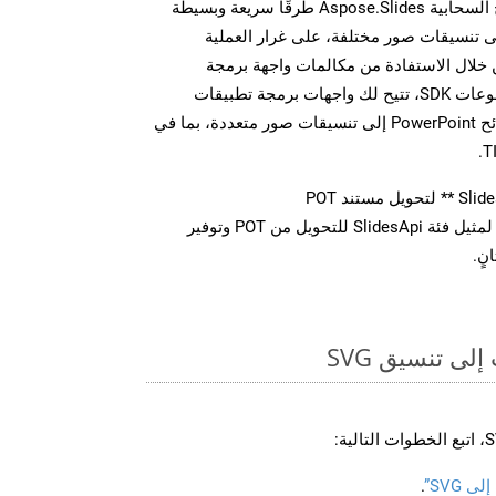
توفر مجموعة أدوات تطوير البرامج السحابية Aspose.Slides طرقًا سريعة وبسيطة
يل ملفات MS PowerPoint إلى تنسيقات صور مختلفة، على غرار العملية
ة أعلاه بالنسبة لـ SVG. من خلال الاستفادة من مكالمات واجهة برمجة
التطبيقات REST المباشرة أو مجموعات SDK، تتيح لك واجهات برمجة تطبيقات
Aspose.Slides Cloud تحويل شرائح PowerPoint إلى تنسيقات صور متعددة، بما في
استدعاء طريقة ** تحويل ** لمثيل فئة SlidesApi للتحويل من POT وتوفير
نٍ.
ى تنسيق SVG
 SVG”
.