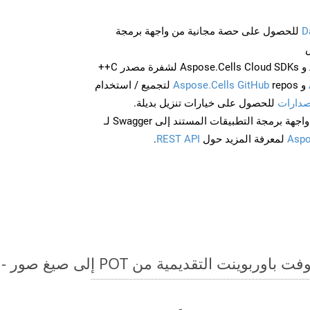
D
للحصول على حصة مجانية من واجهة برمجة
احصل على Aspose.Words و Aspose.Cells Cloud SDKs لشفرة مصدر C++
و
Aspose.Cells GitHub
repos لتجميع / استخدام
صدارات
للحصول على خيارات تنزيل بديلة.
Aspo
لمعرفة المزيد حول
REST API
.
قديمية من POT إلى صيغ صور - دليل خطوة بخطوة