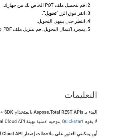
قم بتحميل ملف POT الخاص بك من جهازك.
انقر فوق الزر
“تحويل”
.
انتظر حتى ينتهي التحويل.
بمجرد اكتمال التحويل، قم بتنزيل ملف PDF على جهازك.
التعليمات
البدء بـ Aspose.Total REST APIs باستخدام C++ SDK: دليل المبتدئين
لا يقوم
Quickstart
بتوجيه عملية تهيئة Aspose.Total Cloud API فحسب، بل يساعد أيضًا في تثبيت المكتبات المطلوبة.
أين يمكنني العثور على ملاحظات إصدار Aspose.Total Cloud API لـ C++؟