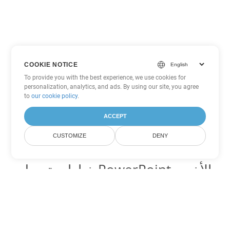
COOKIE NOTICE
To provide you with the best experience, we use cookies for
personalization, analytics, and ads. By using our site, you agree
to
our cookie policy
.
ACCEPT
CUSTOMIZE
DENY
خيارات تحويل PowerPoint الأخرى
تحويل POTX إلى DOC
DOC:
Microsoft Word Binary Format