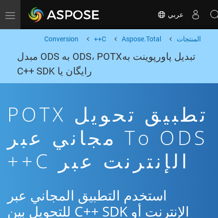
عربي
Toggle navigation
المنتجات
Aspose.Total
C++
Conversion
تبدیل پاورپوینت بهODS، POTX به ODS مبدل
رایگان یا C++ SDK
تطبيق تحويل POTX
To ODS مجاني عبر
الإنترنت عبر C++
استخدم التطبيق المجاني عبر
الإنترنت أو C++ SDK للتحويل بين