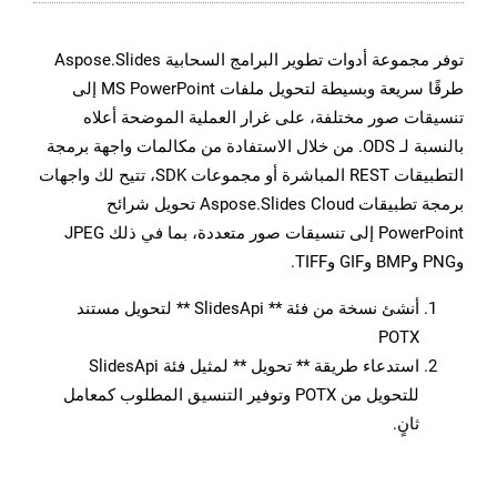
توفر مجموعة أدوات تطوير البرامج السحابية Aspose.Slides
طرقًا سريعة وبسيطة لتحويل ملفات MS PowerPoint إلى
تنسيقات صور مختلفة، على غرار العملية الموضحة أعلاه
بالنسبة لـ ODS. من خلال الاستفادة من مكالمات واجهة برمجة
التطبيقات REST المباشرة أو مجموعات SDK، تتيح لك واجهات
برمجة تطبيقات Aspose.Slides Cloud تحويل شرائح
PowerPoint إلى تنسيقات صور متعددة، بما في ذلك JPEG
وPNG وBMP وGIF وTIFF.
أنشئ نسخة من فئة ** SlidesApi ** لتحويل مستند
POTX
استدعاء طريقة ** تحويل ** لمثيل فئة SlidesApi
للتحويل من POTX وتوفير التنسيق المطلوب كمعامل
ثانٍ.