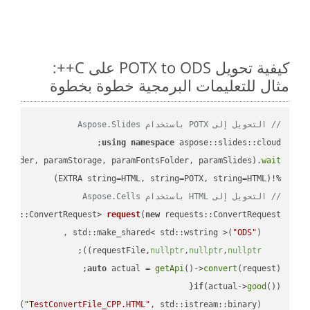
كيفية تحويل POTX to ODS على C++:
مثال للتعليمات البرمجية خطوة بخطوة
// التحويل إلى POTX باستخدام Aspose.Slides
using
namespace
mFolder, paramStorage, paramFontsFolder, paramSlides).
wait
%!(EXTRA string=HTML, string=POTX, string=HTML)

// التحويل إلى HTML باستخدام Aspose.Cells
ests::ConvertRequest> 
request
(
new
"ODS"
    std::make_shared< std::wstring >(
;

))
nullptr
,
nullptr
,
nullptr
    requestFile,
auto
 actual = 
getApi
()->
convert
(request);

if
(actual->
good
 
out
(
"TestConvertFile_CPP.HTML"
, std::istream::binary)