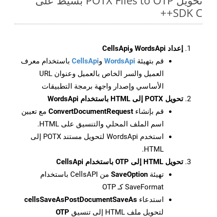
تحويل POTX Files to OTP بسيط على
SDK C++
إعداد WordsApi وCellsApi
قم بتهيئة
WordsApi
و
CellsApi
باستخدام معرف
العميل والسر الخاص بالعميل وعنوان URL
الأساسي وإصدار واجهة برمجة التطبيقات
تحويل POTX إلى HTML باستخدام WordsApi
قم بإنشاء
ConvertDocumentRequest
مع تعيين
اسم الملف المحلي والتنسيق على HTML.
استخدم WordsApi لتحويل مستند POTX إلى
HTML.
تحويل HTML إلى OTP باستخدام CellsApi
تهيئة
SaveOption
من CellsAPI باستخدام
SaveFormat كـ OTP
استدعاء
cellsSaveAsPostDocumentSaveAs
لتحويل ملف HTML إلى تنسيق
OTP