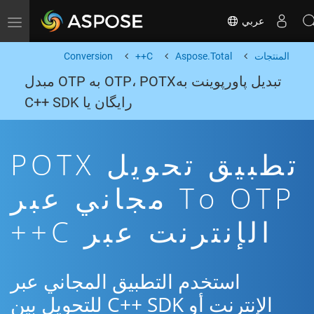
عربي
Toggle navigation
المنتجات
Aspose.Total
C++
Conversion
تبدیل پاورپوینت بهOTP، POTX به OTP مبدل
رایگان یا C++ SDK
تطبيق تحويل POTX
To OTP مجاني عبر
الإنترنت عبر C++
استخدم التطبيق المجاني عبر
الإنترنت أو C++ SDK للتحويل بين