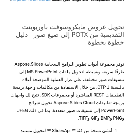
تحويل عروض مايكروسوفت باوربوينت
التقديمية من POTX إلى صيغ صور - دليل
خطوة بخطوة
توفر مجموعة أدوات تطوير البرامج السحابية Aspose.Slides
طرقًا سريعة وبسيطة لتحويل ملفات MS PowerPoint إلى
تنسيقات صور مختلفة، على غرار العملية الموضحة أعلاه
بالنسبة لـ OTP. من خلال الاستفادة من مكالمات واجهة برمجة
التطبيقات REST المباشرة أو مجموعات SDK، تتيح لك واجهات
برمجة تطبيقات Aspose.Slides Cloud تحويل شرائح
PowerPoint إلى تنسيقات صور متعددة، بما في ذلك JPEG
وPNG وBMP وGIF وTIFF.
أنشئ نسخة من فئة ** SlidesApi ** لتحويل مستند