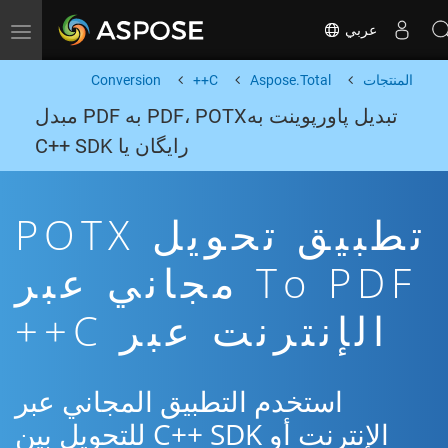
عربي
Toggle navigation
المنتجات
Aspose.Total
C++
Conversion
تبدیل پاورپوینت بهPDF، POTX به PDF مبدل
رایگان یا C++ SDK
تطبيق تحويل POTX
To PDF مجاني عبر
الإنترنت عبر C++
استخدم التطبيق المجاني عبر
الإنترنت أو C++ SDK للتحويل بين