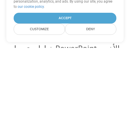
personalization, analytics, and ads. By using our site, you agree
to
our cookie policy
.
ACCEPT
CUSTOMIZE
DENY
خيارات تحويل PowerPoint الأخرى
تحويل POTX إلى DOC
DOC:
Microsoft Word Binary Format
تحويل POTX إلى DOT
DOT:
Microsoft Word Template Files
تحويل POTX إلى DOCX
DOCX:
Office 2007+ Word Document