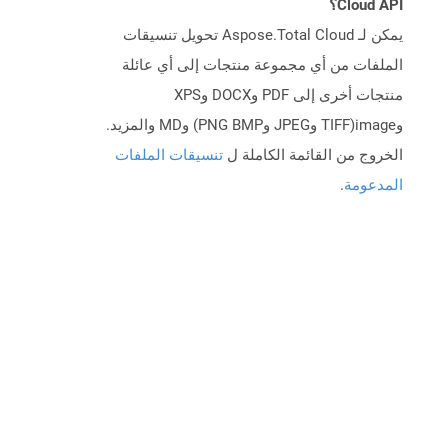
Cloud API؟
يمكن لـ Aspose.Total Cloud تحويل تنسيقات
الملفات من أي مجموعة منتجات إلى أي عائلة
منتجات أخرى إلى PDF وDOCX وXPS
وimage(TIFF وJPEG وPNG BMP) وMD والمزيد.
الخروج من القائمة الكاملة ل
تنسيقات الملفات
المدعومة
.