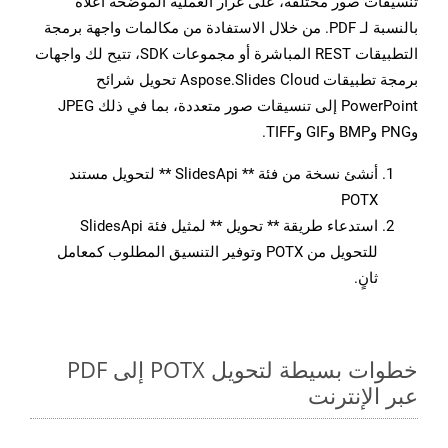
تنسيقات صور مختلفة، على غرار العملية الموضحة أعلاه
بالنسبة لـ PDF. من خلال الاستفادة من مكالمات واجهة برمجة
التطبيقات REST المباشرة أو مجموعات SDK، تتيح لك واجهات
برمجة تطبيقات Aspose.Slides Cloud تحويل شرائح
PowerPoint إلى تنسيقات صور متعددة، بما في ذلك JPEG
وPNG وBMP وGIF وTIFF.
أنشئ نسخة من فئة ** SlidesApi ** لتحويل مستند
POTX
استدعاء طريقة ** تحويل ** لمثيل فئة SlidesApi
للتحويل من POTX وتوفير التنسيق المطلوب كمعامل
ثانٍ.
خطوات بسيطة لتحويل POTX إلى PDF
عبر الإنترنت