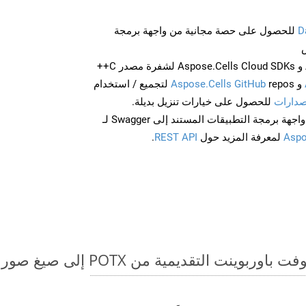
D
للحصول على حصة مجانية من واجهة برمجة
احصل على Aspose.Words و Aspose.Cells Cloud SDKs لشفرة مصدر C++
و
Aspose.Cells GitHub
repos لتجميع / استخدام
صدارات
للحصول على خيارات تنزيل بديلة.
Aspo
لمعرفة المزيد حول
REST API
.
قديمية من POTX إلى صيغ صور - دليل خطوة بخطوة