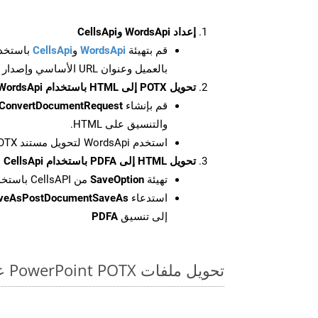
إعداد WordsApi وCellsApi
قم بتهيئة
WordsApi
و
CellsApi
باستخدا
بالعميل وعنوان URL الأساسي وإصدار واجهة برمجة التطبيقات
تحويل POTX إلى HTML باستخدام WordsApi
قم بإنشاء
ConvertDocumentRequest
والتنسيق على HTML.
استخدم WordsApi لتحويل مستند POTX إلى HTML.
تحويل HTML إلى PDFA باستخدام CellsApi
تهيئة
SaveOption
من CellsAPI باستخدام SaveFormat كـ PDFA
استدعاء
aveAsPostDocumentSaveAs
إلى تنسيق
PDFA
تحويل ملفات PowerPoint POTX عبر الإنترنت: طريقة سريعة وسهلة