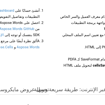
أنشئ حسابًا على
ashboard
م معرف العميل والسر الخاص
التطبيقات وتفاصيل التفويض
من
Aspose.Words GitHub
مع تعيين اسم الملف المحلي
SDK بنفسك أو توجه إلى
الإ
Aألق نظرة أيضًا على مرجع واجهة برمجة التطبيقات المستند إلى Swagger لـ
Aspose.Words
و
se.Cells
cellsS
لتحويل ملف HTML
تحويل عروض مايكروسوفت باوربوينت الت