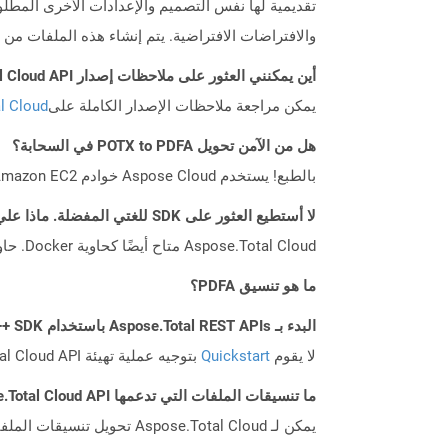
تقديمية لها نفس التصميم والإعدادات الأخرى المطلو
والافتراضات الافتراضية. يتم إنشاء هذه الملفات م
أين يمكنني العثور على ملاحظات إصدار Aspose.Total Cloud API لـ C++؟
يمكن مراجعة ملاحظات الإصدار الكاملة على
tal Cloud
هل من الآمن تحويل POTX to PDFA في السحابة؟
بالطبع! يستخدم Aspose Cloud خوادم Amazon EC2 السحابية التي تضمن أمان الخدمة ومرونتها. يرجى قراءة المزيد عن الممارسات الأمنية في Aspose.
لا أستطيع العثور على SDK للغتي المفضلة. ماذا علي أن أفعل؟
Aspose.Total Cloud متاح أيضًا كحاوية Docker. حاول استخدامه مع cURL في حالة عدم توفر SDK المطلوب بعد.
ما هو تنسيق PDFA؟
البدء بـ Aspose.Total REST APIs باستخدام C++ SDK: دليل المبتدئين
لا يقوم
Quickstart
بتوجيه عملية تهيئة Aspose.Total Cloud API فحسب، بل يساعد أيضًا في تثبيت المكتبات المطلوبة.
ما تنسيقات الملفات التي تدعمها Aspose.Total Cloud API؟