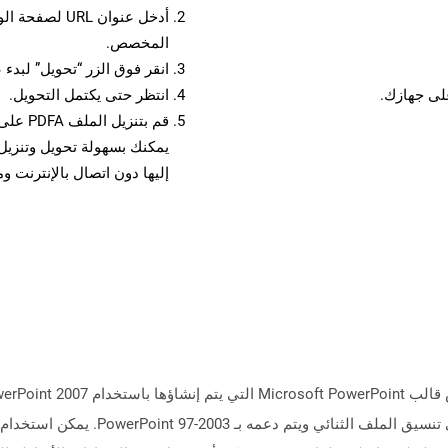
أدخل عنوان RL
المخصص.
انقر فوق الزر “تحويل” لبدء 
انتظر حتى يكتمل التحويل.
قم بتن
إليها دون اتصال بالإنترنت و
التنسيق لاستبدال تنسيق ملف POT الذي يعتمد ع