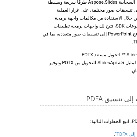
توفر مجموعة أدوات تطوير البرامج السحابية Aspose.Slides طرقًا سريعة وبسيطة
يل ملفات MS PowerPoint إلى تنسيقات صور مختلفة، على غرار العملية
ضحة أعلاه بالنسبة لـ PDFA. من خلال الاستفادة من مكالمات واجهة برمجة
التطبيقات REST المباشرة أو مجموعات SDK، تتيح لك واجهات برمجة تطبيقات
Aspose.Slides Cloud تحويل شرائح PowerPoint إلى تنسيقات صور متعددة، بما في
استدعاء طريقة ** تحويل ** لمثيل فئة SlidesApi للتحويل من POTX وتوفير
نٍ.
ى تنسيق PDFA
PDFA”
.