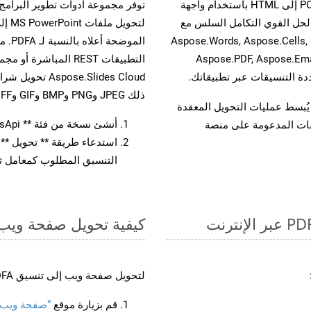
حسّن سير عمل تحويل مستنداتك بتحويل ملفات POTX إلى HTML باستخدام واجهة
A القوية. يدعم هذا الحل القوي التكامل السلس مع
لتحو
واجهات برمجة تطبيقات Aspose.Total الأخرى، مثل Aspose.Words, Aspose.Cells,
المو
Aspose.PDF, Aspose.Ema
ذلك JPEG وPNG وBMP وGIF وTIFF.
لفات، مما يُبسط عمليات التحويل المعقدة
أنشئ نسخة من فئة ** SlidesApi ** لتحويل مستند POTX
يقات المدعومة على منصة
التنسيق المطلوب كمعامل ثا
كيفية تحويل صفحة ويب إل
لتحويل صفحة ويب إلى تنسيق PDFA، اتبع الخطوات التالية:
قم بزيارة موقع
“صفحة ويب إلى 