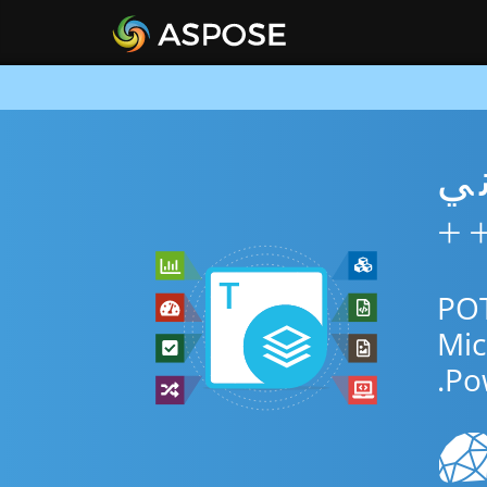
POT مجاني
 عبر الإنترنت أو C++ SDK للتحويل بين POTX
Po