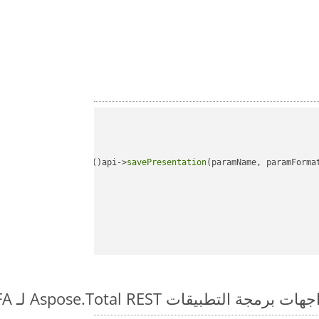
api->
savePresentation
(paramName, paramForma
بيقات Aspose.Total REST لـ POTX to PDFA