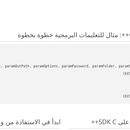
t, paramOutPath, paramOptions, paramPassword, paramFolder, param
ابدأ في الاستفادة من واجهات برمجة التط