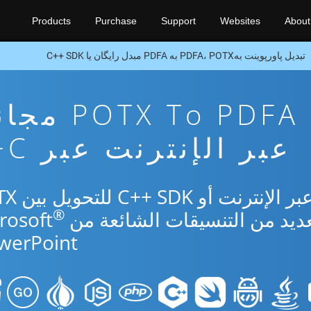
Products
Purchase
Support
Websites
About
تبدیل پاورپوینت بهPDFA، POTX به PDFA مبدل رایگان یا C++ SDK
تطبيق تحويل X To PDFA
عبر الإنترنت عبر C++
استخدم التطبيق المجاني
®
werPoint.