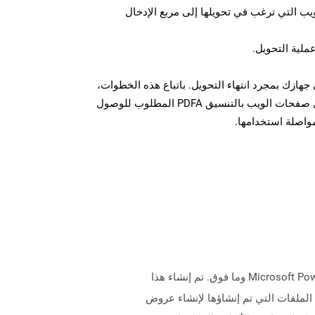
U لصفحة الويب التي ترغب في تحويلها إلى مربع الإدخال
عملية التحويل.
زيل الملف PDFA على جهازك بمجرد انتهاء التحويل. باتباع هذه الخطوات،
يمكنك بسهولة تحويل وتنزيل صفحات الويب بالتنسيق PDFA المطلوب للوصول
مواصلة استخدامها.
تمثل الملفات التي تحتوي على ملحق .POTX عروض قالب Microsoft PowerPoint التي يتم إنشاؤها باستخدام Microsoft PowerPoint 2007 وما فوق. تم إنشاء هذا
لى تنسيق الملف الثنائي ويتم دعمه بـ PowerPoint 97-2003. يمكن استخدام الملفات التي تم إنشاؤها لإنشاء عروض