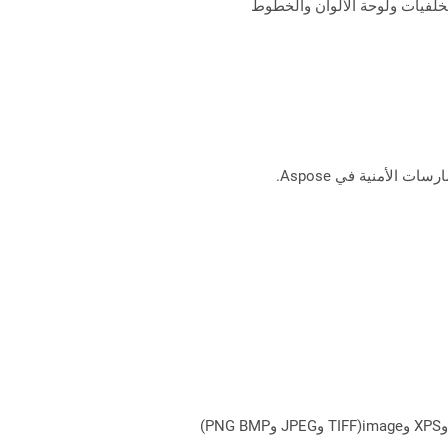
لخلفيات ولوحة الألوان والخطوط
يمكن لـ Aspose.Total Cloud تحويل تنسيقات الملفات من أي مجموعة منتجات إلى أي عائلة منتجات أخرى إلى PDF وDOCX وXPS وimage(TIFF وJPEG وPNG BMP)