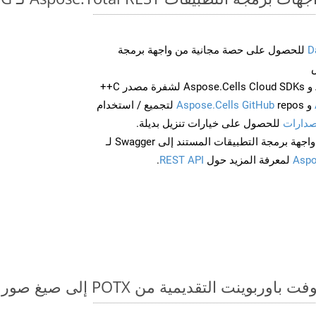
D
للحصول على حصة مجانية من واجهة برمجة
احصل على Aspose.Words و Aspose.Cells Cloud SDKs لشفرة مصدر C++
و
Aspose.Cells GitHub
repos لتجميع / استخدام
صدارات
للحصول على خيارات تنزيل بديلة.
Aspo
لمعرفة المزيد حول
REST API
.
قديمية من POTX إلى صيغ صور - دليل خطوة بخطوة