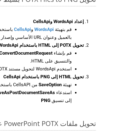
إعداد WordsApi وCellsApi
قم بتهيئة
WordsApi
و
CellsApi
باستخدا
بالعميل وعنوان URL الأساسي وإصدار واجهة برمجة التطبيقات
تحويل POTX إلى HTML باستخدام WordsApi
قم بإنشاء
ConvertDocumentRequest
والتنسيق على HTML.
استخدم WordsApi لتحويل مستند POTX إلى HTML.
تحويل HTML إلى PNG باستخدام CellsApi
تهيئة
SaveOption
من CellsAPI باستخدام SaveFormat كـ PNG
استدعاء
aveAsPostDocumentSaveAs
إلى تنسيق
PNG
تحويل ملفات PowerPoint POTX عبر الإنترنت: طريقة سريعة وسهلة