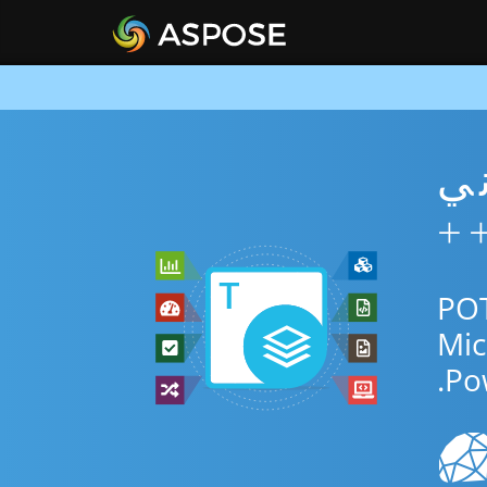
PO مجاني
 عبر الإنترنت أو C++ SDK للتحويل بين POTX
Po