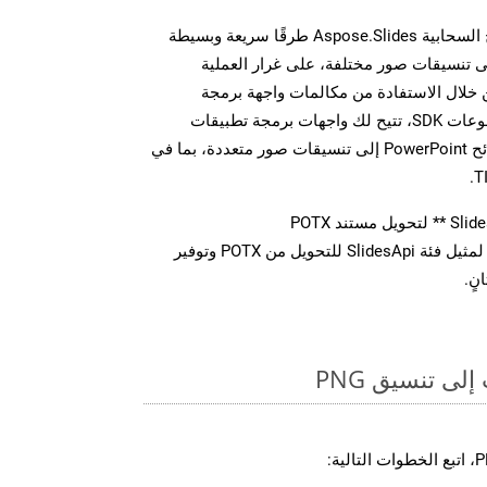
توفر مجموعة أدوات تطوير البرامج السحابية Aspose.Slides طرقًا سريعة وبسيطة
يل ملفات MS PowerPoint إلى تنسيقات صور مختلفة، على غرار العملية
ة أعلاه بالنسبة لـ PNG. من خلال الاستفادة من مكالمات واجهة برمجة
التطبيقات REST المباشرة أو مجموعات SDK، تتيح لك واجهات برمجة تطبيقات
Aspose.Slides Cloud تحويل شرائح PowerPoint إلى تنسيقات صور متعددة، بما في
استدعاء طريقة ** تحويل ** لمثيل فئة SlidesApi للتحويل من POTX وتوفير
نٍ.
ى تنسيق PNG