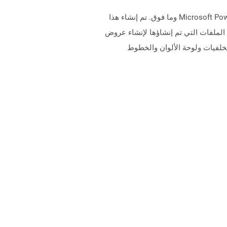
تمثل الملفات التي تحتوي على ملحق .POTX عروض قالب Microsoft PowerPoint التي يتم إنشاؤها باستخدام Microsoft PowerPoint 2007 وما فوق. تم إنشاء هذا
لى تنسيق الملف الثنائي ويتم دعمه بـ PowerPoint 97-2003. يمكن استخدام الملفات التي تم إنشاؤها لإنشاء عروض
لخلفيات ولوحة الألوان والخطوط