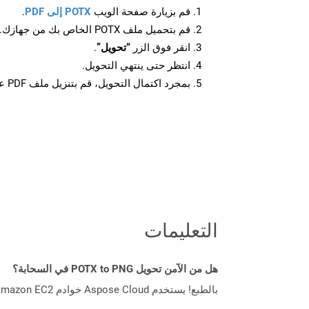
قم بزيارة صفحة الويب
POTX إلى PDF
.
قم بتحميل ملف POTX الخاص بك من جهازك.
انقر فوق الزر
“تحويل”
.
انتظر حتى ينتهي التحويل.
بمجرد اكتمال التحويل، قم بتنزيل ملف PDF على جهازك.
التعليمات
هل من الآمن تحويل POTX to PNG في السحابة؟
بالطبع! يستخدم Aspose Cloud خوادم Amazon EC2 السحابية التي تضمن أمان الخدمة ومرونتها. يرجى قراءة المزيد عن الممارسات الأمنية في Aspose.