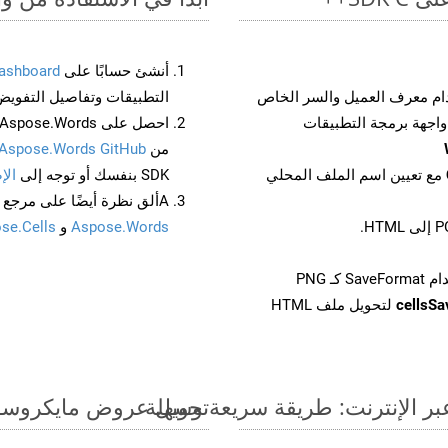
أنشئ حسابًا على
ashboard
م معرف العميل والسر الخاص
التطبيقات وتفاصيل التفويض
من
Aspose.Words GitHub
مع تعيين اسم الملف المحلي
SDK بنفسك أو توجه إلى
الإ
Aألق نظرة أيضًا على مرجع واجهة برمجة التطبيقات المستند إلى Swagger لـ
Aspose.Words
و
se.Cells
cellsS
لتحويل ملف HTML
تحويل عروض مايكروسوفت باوربوينت الت