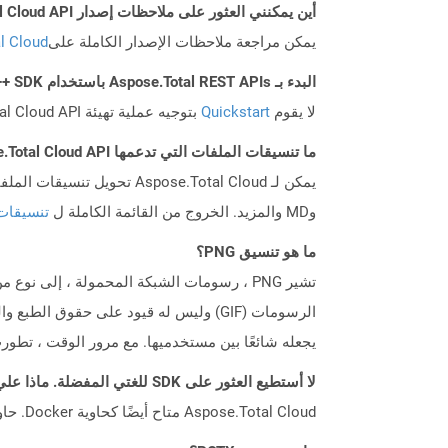
أين يمكنني العثور على ملاحظات إصدار Aspose.Total Cloud API لـ C++؟
يمكن مراجعة ملاحظات الإصدار الكاملة على
tal Cloud
البدء بـ Aspose.Total REST APIs باستخدام C++ SDK: دليل المبتدئين
لا يقوم
Quickstart
بتوجيه عملية تهيئة Aspose.Total Cloud API فحسب، بل يساعد أيضًا في تثبيت المكتبات المطلوبة.
ما تنسيقات الملفات التي تدعمها Aspose.Total Cloud API؟
وMD والمزيد. الخروج من القائمة الكاملة ل
تنسيقات
ما هو تنسيق PNG؟
تشير PNG ، رسومات الشبكة المحمولة ، إلى
يجعله شائعًا بين مستخدميها. مع مرور الوقت ، تطورت PNG كواحدة من تنسيق ملف الصورة المستخدمة في الغ
لا أستطيع العثور على SDK للغتي المفضلة. ماذا علي أن أفعل؟
Aspose.Total Cloud متاح أيضًا كحاوية Docker. حاول استخدامه مع cURL في حالة عدم توفر SDK المطلوب بعد.