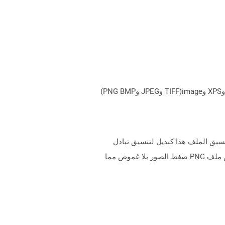
يمكن لـ Aspose.Total Cloud تحويل تنسيقات الملفات من أي مجموعة منتجات إلى أي عائلة منتجات أخرى إلى PDF وDOCX وXPS وimage(TIFF وJPEG وPNG BMP)
تنسيق الملف هذا كبديل لتنسيق تبادل
الرسومات (GIF) وليس له قيود على حقوق الطبع والنشر. ومع ذلك ، لا يدعم تنسيق ملف PNG الرسوم المتحركة. يدعم تنسيق ملف PNG ضغط الصور بلا غموض مما