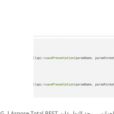
api->
savePresentation
(paramName, paramForma
api->
savePresentation
(paramName, paramForma
طبيقات Aspose.Total REST لـ POTX to PNG