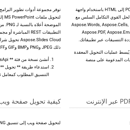
حسّن سير عمل تحويل مستنداتك بتحويل ملفات POTX إلى HTML باستخدام واجهة
A القوية. يدعم هذا الحل القوي التكامل السلس مع
لتحو
واجهات برمجة تطبيقات Aspose.Total الأخرى، مثل Aspose.Words, Aspose.Cells,
الموضح
Aspose.PDF, Aspose.Ema
ذلك JPEG وPNG وBMP وGIF وTIFF.
لفات، مما يُبسط عمليات التحويل المعقدة
أنشئ نسخة من فئة ** SlidesApi ** لتحويل مستند POTX
يقات المدعومة على منصة
التنسيق المطلوب كمعامل ثا
كيفية تحويل صفحة ويب إل
لتحويل صفحة ويب إلى تنسيق PNG، اتبع الخطوات التالية: