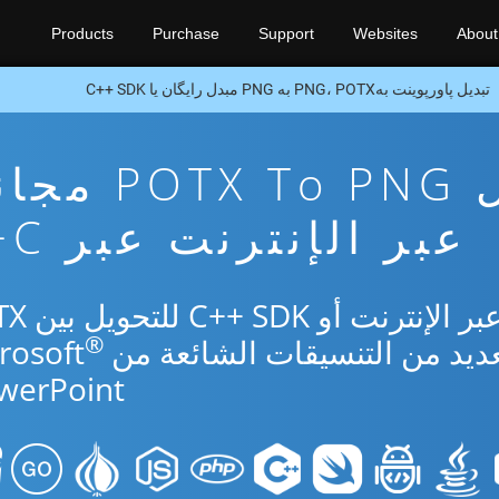
Products
Purchase
Support
Websites
About
تبدیل پاورپوینت بهPNG، POTX به PNG مبدل رایگان یا C++ SDK
تطبيق تحويل TX To PNG
عبر الإنترنت عبر C++
استخدم التطبيق المجاني
®
werPoint.