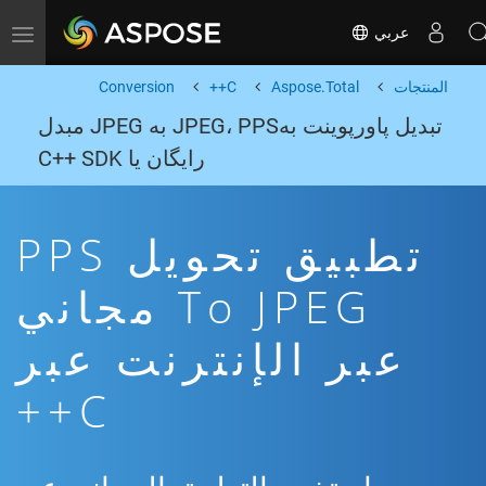
عربي
Toggle navigation
المنتجات
Aspose.Total
C++
Conversion
تبدیل پاورپوینت بهJPEG، PPS به JPEG مبدل
رایگان یا C++ SDK
تطبيق تحويل PPS
To JPEG مجاني
عبر الإنترنت عبر
C++