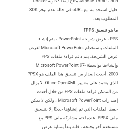
Aspose.Total Cloud متاح أيضًا كحاوية Docker.
حاول استخدامه مع cURL في حالة عدم توفر SDK
المطلوب بعد.
ما هو تنسيق PPS؟
PPS ، عرض شريحة PowerPoint ، يتم إنشاء
الملفات باستخدام Microsoft PowerPoint لغرض
عرض الشريحة. يتم دعم قراءة ملفات PPS
وإنشاءها بواسطة Microsoft PowerPoint 97-
2003. أحدث إصدار من تنسيق هذا الملف هو PPSX
الذي يعتمد على معايير Office OpenXML. لا يزال
من الممكن قراءة ملفات PPS من خلال أحدث
إصدارات Microsoft PowerPoint ، ولكن لا يمكن
حفظ الملفات التي تم إنشاؤها حديثًا إلا بتنسيق
ملف PPSX. عندما تتم مشاركة ملف PPS مع
مستخدم آخر وفتحه ، فإنه يبدأ بمثابة عرض