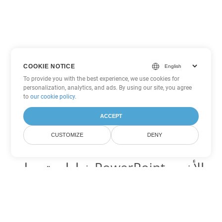
COOKIE NOTICE
To provide you with the best experience, we use cookies for
personalization, analytics, and ads. By using our site, you agree
to
our cookie policy
.
ACCEPT
CUSTOMIZE
DENY
خيارات تحويل PowerPoint الأخرى
تحويل PPS إلى DOC
DOC:
Microsoft Word Binary Format