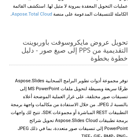
عمليات التحويل المعقدة بمرونة لا مثيل لها. استكشف القائمة
الكاملة للتنسيقات المدعومة على منصة
Aspose.Total Cloud
.
تحويل عروض مايكروسوفت باوربوينت
التقديمية من PPS إلى صيغ صور - دليل
خطوة بخطوة
توفر مجموعة أدوات تطوير البرامج السحابية Aspose.Slides
طرقًا سريعة وبسيطة لتحويل ملفات MS PowerPoint إلى
تنسيقات صور مختلفة، على غرار العملية الموضحة أعلاه
بالنسبة لـ JPEG. من خلال الاستفادة من مكالمات واجهة برمجة
التطبيقات REST المباشرة أو مجموعات SDK، تتيح لك واجهات
برمجة تطبيقات Aspose.Slides Cloud تحويل شرائح
PowerPoint إلى تنسيقات صور متعددة، بما في ذلك JPEG
وPNG وBMP وGIF وTIFF.